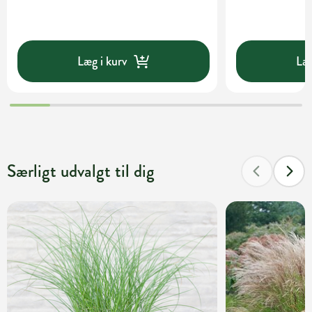
Læg i kurv
Læg
Særligt udvalgt til dig