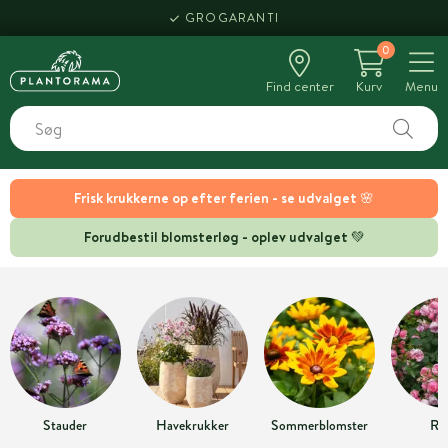
GROGARANTI
0
Find center
Kurv
Menu
Frisk krukkerne op efter ferien - se udvalget 🌸
Forudbestil blomsterløg - oplev udvalget 💚
Stauder
Havekrukker
Sommerblomster
Ro