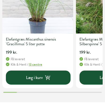
Elefantgræs Miscanthus sinensis
Elefantgræs Misc
'Gracillimus' 5 liter potte
Silberspinne' 5 l
199 kr.
199 kr.
Få leveret
Få leveret
Klik & Hent
i
13 centre
Klik & Hent
i
1
Læg i kurv
Læg