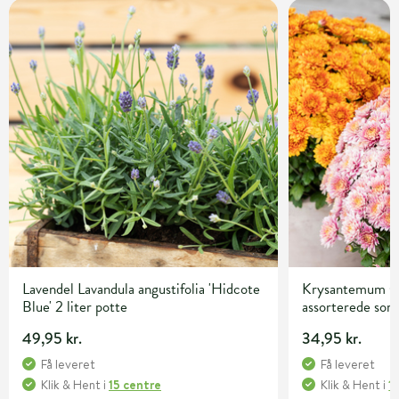
Lavendel Lavandula angustifolia 'Hidcote
Krysantemum C
Blue' 2 liter potte
assorterede sor
49,95 kr.
34,95 kr.
Få leveret
Få leveret
Klik & Hent
i
15 centre
Klik & Hent
i
1