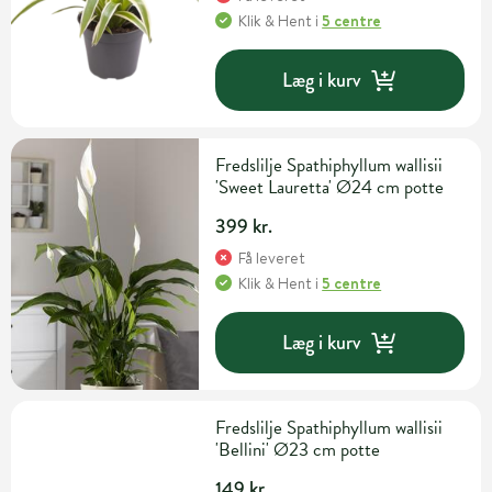
Klik & Hent
i
5 centre
Læg i kurv
Fredslilje Spathiphyllum wallisii
'Sweet Lauretta' Ø24 cm potte
399 kr.
Få leveret
Klik & Hent
i
5 centre
Læg i kurv
Fredslilje Spathiphyllum wallisii
'Bellini' Ø23 cm potte
149 kr.