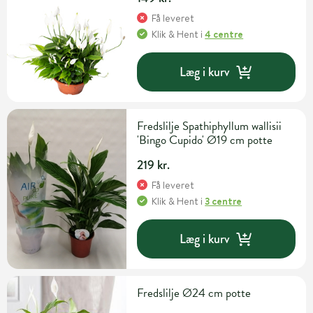
Få leveret
Klik & Hent
i
4 centre
Læg i kurv
Fredslilje Spathiphyllum wallisii
'Bingo Cupido' Ø19 cm potte
219 kr.
Få leveret
Klik & Hent
i
3 centre
Læg i kurv
Fredslilje Ø24 cm potte