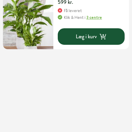
599 kr.
Få leveret
Klik & Hent
i
3 centre
Læg i kurv