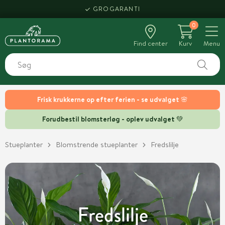
GROGARANTI
0
Find center
Kurv
Menu
Frisk krukkerne op efter ferien - se udvalget 🌸
Forudbestil blomsterløg - oplev udvalget 💚
Stueplanter
Blomstrende stueplanter
Fredslilje
Fredslilje