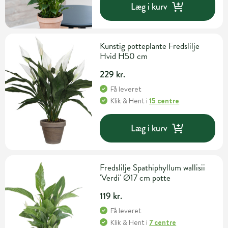
Læg i kurv
Kunstig potteplante Fredslilje
Hvid H50 cm
229 kr.
Få leveret
Klik & Hent
i
15 centre
Læg i kurv
Fredslilje Spathiphyllum wallisii
'Verdi' Ø17 cm potte
119 kr.
Få leveret
Klik & Hent
i
7 centre