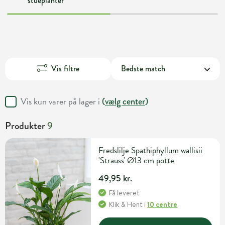
stueplanter
Vis filtre
Vis kun varer på lager i
(
vælg center
)
Produkter
9
Fredslilje Spathiphyllum wallisii
'Strauss' Ø13 cm potte
49,95 kr.
Få leveret
Klik & Hent
i
10 centre