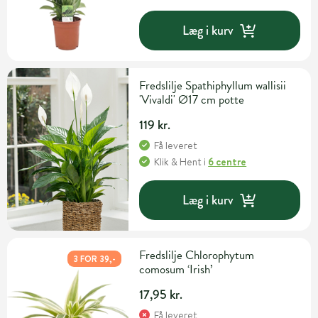
Læg i kurv
Fredslilje Spathiphyllum wallisii
'Vivaldi' Ø17 cm potte
119 kr.
Få leveret
Klik & Hent
i
6 centre
Læg i kurv
Fredslilje Chlorophytum
3 FOR 39,-
comosum ‘Irish’
17,95 kr.
Få leveret