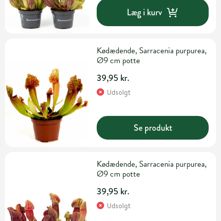
Læg i kurv
Kødædende, Sarracenia purpurea,
Ø9 cm potte
39,95 kr.
Udsolgt
Se produkt
Kødædende, Sarracenia purpurea,
Ø9 cm potte
39,95 kr.
Udsolgt