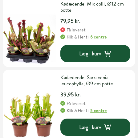
Kødædende, Mix colli, Ø12 cm
potte
79,95 kr.
Få leveret
Klik & Hent
i
6 centre
Læg i kurv
Kødædende, Sarracenia
leucophylla, Ø9 cm potte
39,95 kr.
Få leveret
Klik & Hent
i
5 centre
Læg i kurv