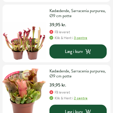
Kødædende, Sarracenia purpurea,
Ø9 cm potte
39,95 kr.
Få leveret
Klik & Hent
i
3 centre
Læg i kurv
Kødædende, Sarracenia purpurea,
Ø9 cm potte
39,95 kr.
Få leveret
Klik & Hent
i
2 centre
Læg i kurv