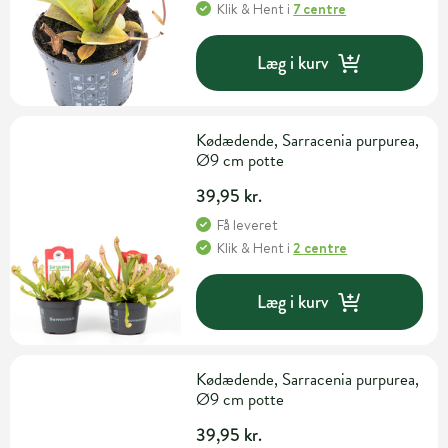
Klik & Hent
i
7 centre
Læg i kurv
Kødædende, Sarracenia purpurea,
Ø9 cm potte
39,95 kr.
Få leveret
Klik & Hent
i
2 centre
Læg i kurv
Kødædende, Sarracenia purpurea,
Ø9 cm potte
39,95 kr.