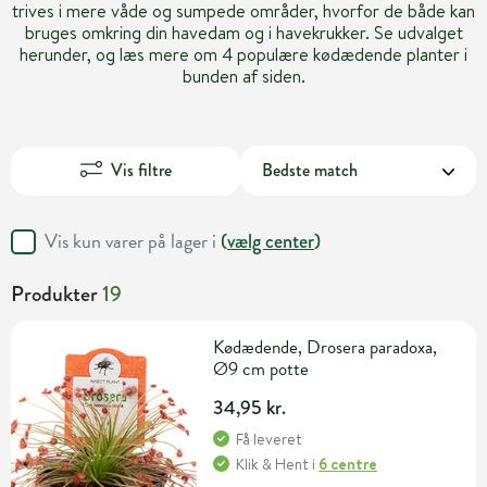
trives i mere våde og sumpede områder, hvorfor de både kan
bruges omkring din havedam og i havekrukker. Se udvalget
herunder, og læs mere om 4 populære kødædende planter i
bunden af siden.
Vis filtre
Vis kun varer på lager i
(
vælg center
)
Produkter
19
Kødædende, Drosera paradoxa,
Ø9 cm potte
34,95 kr.
Få leveret
Klik & Hent
i
6 centre