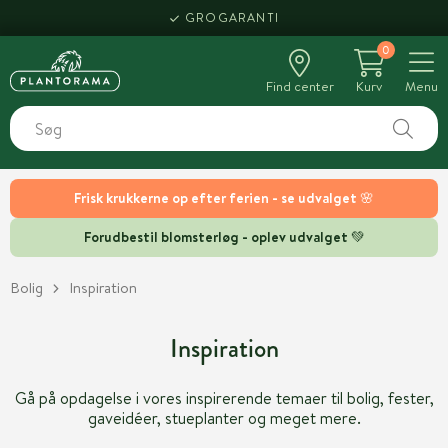
GROGARANTI
0
Find center
Kurv
Menu
Frisk krukkerne op efter ferien - se udvalget 🌸
Forudbestil blomsterløg - oplev udvalget 💚
Bolig
Inspiration
Inspiration
Gå på opdagelse i vores inspirerende temaer til bolig, fester,
gaveidéer, stueplanter og meget mere.