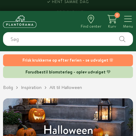
HENT SAMME DAG
0
Find center
Kurv
Menu
Frisk krukkerne op efter ferien - se udvalget 🌸
Forudbestil blomsterløg - oplev udvalget 💚
Bolig
Inspiration
Alt til Halloween
Halloween