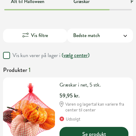
Alt til Halloween
Græskar
Py
Vis filtre
Vis kun varer på lager i
(
vælg center
)
Produkter
1
Græskar i net, 5 stk.
59,95 kr.
Varen og lagertal kan variere fra
center til center
Udsolgt
Se produkt