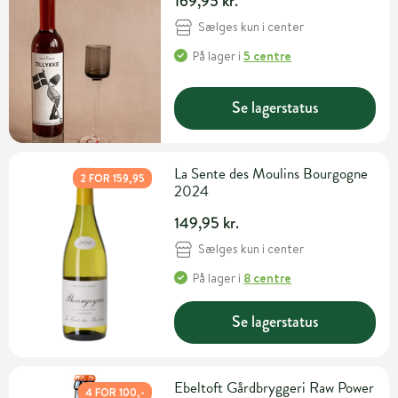
169,95 kr.
Sælges kun i center
På lager
i
5 centre
Se lagerstatus
La Sente des Moulins Bourgogne
2 FOR 159,95
2024
149,95 kr.
Sælges kun i center
På lager
i
8 centre
Se lagerstatus
Ebeltoft Gårdbryggeri Raw Power
4 FOR 100,-