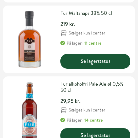
Fur Maltsnaps 38% 50 cl
219 kr.
Sælges kun i center
På lager
i
11 centre
Se lagerstatus
Fur alkoholfri Pale Ale øl 0,5%
50 cl
29,95 kr.
Sælges kun i center
På lager
i
14 centre
Se lagerstatus