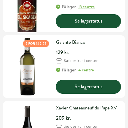
På lager
i
13 centre
Se lagerstatus
Galante Bianco
2 FOR 149,95
129 kr.
Sælges kun i center
På lager
i
4 centre
Se lagerstatus
Xavier Chateauneuf du Pape XV
209 kr.
Sælges kun i center