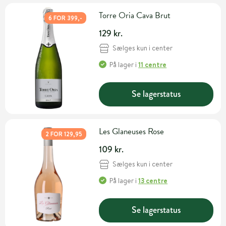
Torre Oria Cava Brut
6 FOR 399,-
129 kr.
Sælges kun i center
På lager
i
11 centre
Se lagerstatus
Les Glaneuses Rose
2 FOR 129,95
109 kr.
Sælges kun i center
På lager
i
13 centre
Se lagerstatus