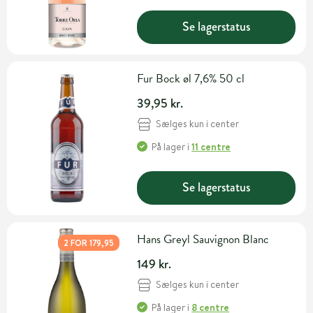
Se lagerstatus
Fur Bock øl 7,6% 50 cl
39,95 kr.
Sælges kun i center
På lager
i
11 centre
Se lagerstatus
Hans Greyl Sauvignon Blanc
2 FOR 179,95
149 kr.
Sælges kun i center
På lager
i
8 centre