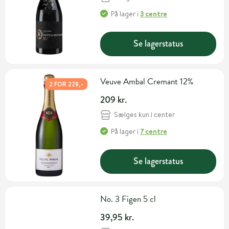
På lager
i
3 centre
Se lagerstatus
Veuve Ambal Cremant 12%
2 FOR 229,-
209 kr.
Sælges kun i center
På lager
i
7 centre
Se lagerstatus
No. 3 Figen 5 cl
39,95 kr.