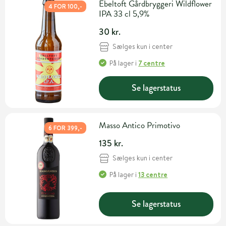
Ebeltoft Gårdbryggeri Wildflower
4 FOR 100,-
IPA 33 cl 5,9%
30 kr.
Sælges kun i center
På lager
i
7 centre
Se lagerstatus
Masso Antico Primotivo
6 FOR 399,-
135 kr.
Sælges kun i center
På lager
i
13 centre
Se lagerstatus