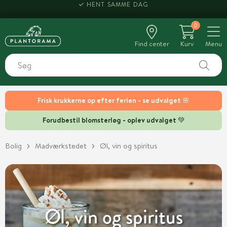
HENT SAMME DAG
0
Find center
Kurv
Menu
Frisk krukkerne op efter ferien - se udvalget 🌸
Forudbestil blomsterløg - oplev udvalget 💚
Bolig
Madværkstedet
Øl, vin og spiritus
Øl, vin og spiritus