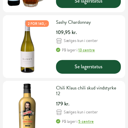
Se lagerstatus
Sashy Chardonnay
2 FOR 140,-
109,95 kr.
Sælges kun i center
På lager
i
13 centre
Se lagerstatus
Chili Klaus chili skud vindstyrke
12
179 kr.
Sælges kun i center
På lager
i
5 centre