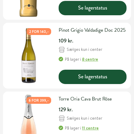
Se lagerstatus
Pinot Grigio Valdadige Doc 2025
2 FOR 140,-
109 kr.
Sælges kun i center
På lager
i
8 centre
Se lagerstatus
Torre Oria Cava Brut Róse
6 FOR 399,-
129 kr.
Sælges kun i center
På lager
i
11 centre