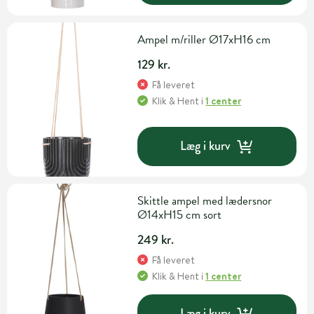
Ampel m/riller Ø17xH16 cm
129 kr.
Få leveret
Klik & Hent
i
1 center
Læg i kurv
Skittle ampel med lædersnor
Ø14xH15 cm sort
249 kr.
Få leveret
Klik & Hent
i
1 center
Læg i kurv