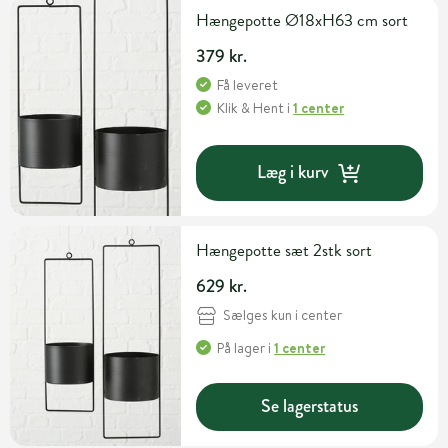
Hængepotte Ø18xH63 cm sort
379 kr.
Få leveret
Klik & Hent
i
1 center
Læg i kurv
Hængepotte sæt 2stk sort
629 kr.
Sælges kun i center
På lager
i
1 center
Se lagerstatus