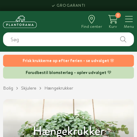
GROGARANTI
0
Find center
Kurv
Menu
Frisk krukkerne op efter ferien - se udvalget 🌸
Forudbestil blomsterløg - oplev udvalget 💚
Bolig
Skjulere
Hængekrukker
Hængekrukker