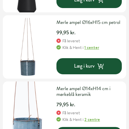
Merle ampel Ø16xH15 cm petrol
99,95 kr.
Få leveret
Klik & Hent
i
1 center
Læg i kurv
Merle ampel Ø14xH14 cm i
mørkeblå keramik
79,95 kr.
Få leveret
Klik & Hent
i
2 centre