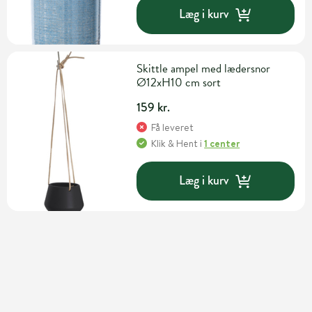
Læg i kurv
Skittle ampel med lædersnor
Ø12xH10 cm sort
159 kr.
Få leveret
Klik & Hent
i
1 center
Læg i kurv