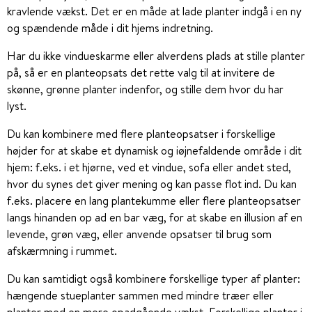
kravlende vækst. Det er en måde at lade planter indgå i en ny
og spændende måde i dit hjems indretning.
Har du ikke vindueskarme eller alverdens plads at stille planter
på, så er en planteopsats det rette valg til at invitere de
skønne, grønne planter indenfor, og stille dem hvor du har
lyst.
Du kan kombinere med flere planteopsatser i forskellige
højder for at skabe et dynamisk og iøjnefaldende område i dit
hjem: f.eks. i et hjørne, ved et vindue, sofa eller andet sted,
hvor du synes det giver mening og kan passe flot ind. Du kan
f.eks. placere en lang plantekumme eller flere planteopsatser
langs hinanden op ad en bar væg, for at skabe en illusion af en
levende, grøn væg, eller anvende opsatser til brug som
afskærmning i rummet.
Du kan samtidigt også kombinere forskellige typer af planter:
hængende stueplanter sammen med mindre træer eller
planter med en mere opadgående vækst. Forskellige planter i