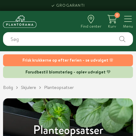
GROGARANTI
0
Find center
Kurv
Menu
Frisk krukkerne op efter ferien - se udvalget 🌸
Forudbestil blomsterløg - oplev udvalget 💚
Bolig
Skjulere
Planteopsatser
Planteopsatser