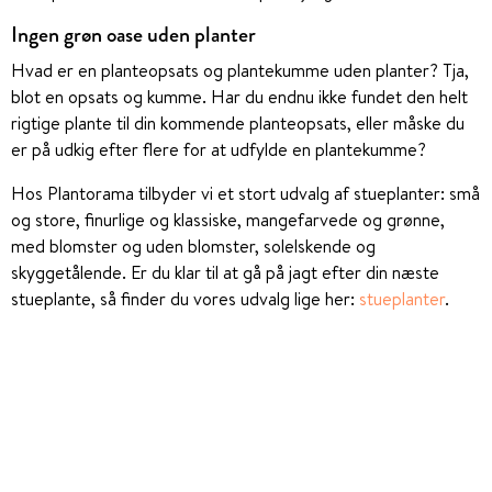
Ingen grøn oase uden planter
Hvad er en planteopsats og plantekumme uden planter? Tja,
blot en opsats og kumme. Har du endnu ikke fundet den helt
rigtige plante til din kommende planteopsats, eller måske du
er på udkig efter flere for at udfylde en plantekumme?
Hos Plantorama tilbyder vi et stort udvalg af stueplanter: små
og store, finurlige og klassiske, mangefarvede og grønne,
med blomster og uden blomster, solelskende og
skyggetålende. Er du klar til at gå på jagt efter din næste
stueplante, så finder du vores udvalg lige her:
stueplanter
.
Er du på udkig efter stueplanter som er skyggetålende, så har
vi her samlet en top fem over skyggetålende stueplanter:
skyggetålende stueplanter
. Har du ikke de grønneste fingre,
så har vi også et godt udvalg af nemme planter der kan tåle
lidt at hver:
nemme stueplanter
.