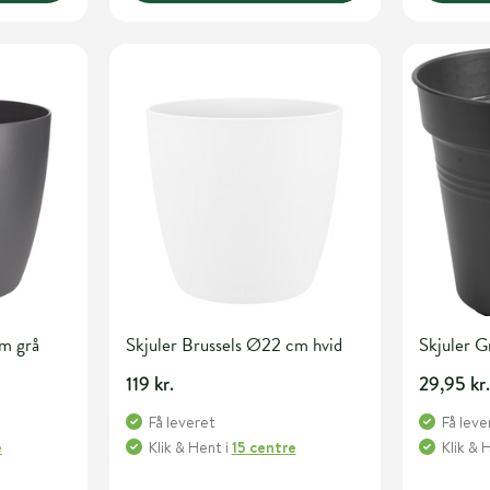
cm grå
Skjuler Brussels Ø22 cm hvid
Skjuler 
119 kr.
29,95 kr
Få leveret
Få leve
e
Klik & Hent
i
15 centre
Klik & 