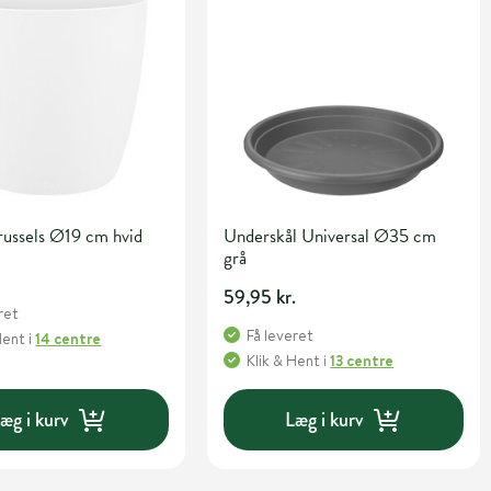
russels Ø19 cm hvid
Underskål Universal Ø35 cm
grå
.
59,95 kr.
ret
Få leveret
Hent
i
14 centre
Klik & Hent
i
13 centre
æg i kurv
Læg i kurv