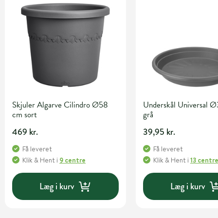
Skjuler Algarve Cilindro Ø58
Underskål Universal 
cm sort
grå
469 kr.
39,95 kr.
Få leveret
Få leveret
Klik & Hent
i
9 centre
Klik & Hent
i
13 centr
Læg i kurv
Læg i kurv