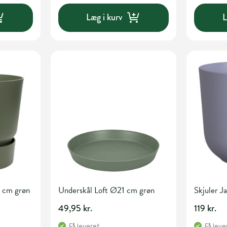
Læg i kurv
L
8 cm grøn
Underskål Loft Ø21 cm grøn
Skjuler J
49,95 kr.
119 kr.
Få leveret
Få leve