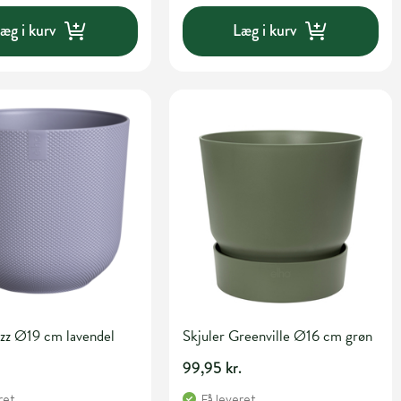
æg i kurv
Læg i kurv
azz Ø19 cm lavendel
Skjuler Greenville Ø16 cm grøn
99,95 kr.
ret
Få leveret