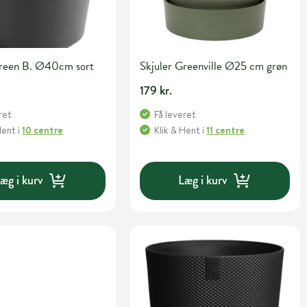
Green B. Ø40cm sort
Skjuler Greenville Ø25 cm grøn
179 kr.
ret
Få leveret
Hent
i
10 centre
Klik & Hent
i
11 centre
æg i kurv
Læg i kurv