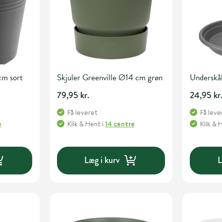
cm sort
Skjuler Greenville Ø14 cm grøn
Underskå
79,95 kr.
24,95 kr
Få leveret
Få leve
e
Klik & Hent
i
14 centre
Klik & 
Læg i kurv
L