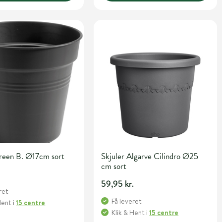
Green B. Ø17cm sort
Skjuler Algarve Cilindro Ø25
cm sort
.
59,95 kr.
ret
Få leveret
Hent
i
15 centre
Klik & Hent
i
15 centre