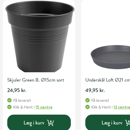
Skjuler Green B. Ø15cm sort
Underskål Loft Ø21 cm
24,95 kr.
49,95 kr.
Få leveret
Få leveret
Klik & Hent
i
15 centre
Klik & Hent
i
13 centr
Læg i kurv
Læg i kurv