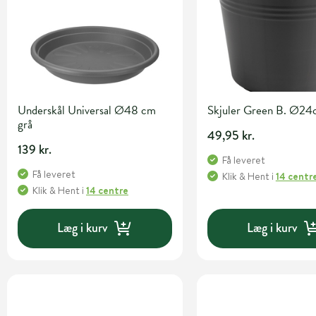
Underskål Universal Ø48 cm
Skjuler Green B. Ø24
grå
49,95 kr.
139 kr.
Få leveret
Få leveret
Klik & Hent
i
14 centr
Klik & Hent
i
14 centre
Læg i kurv
Læg i kurv