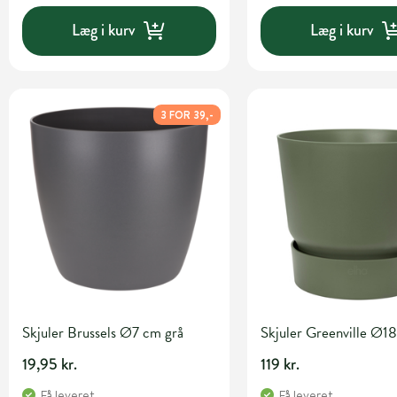
Læg i kurv
Læg i kurv
3 FOR 39,-
Skjuler Brussels Ø7 cm grå
Skjuler Greenville Ø1
19,95 kr.
119 kr.
Få leveret
Få leveret