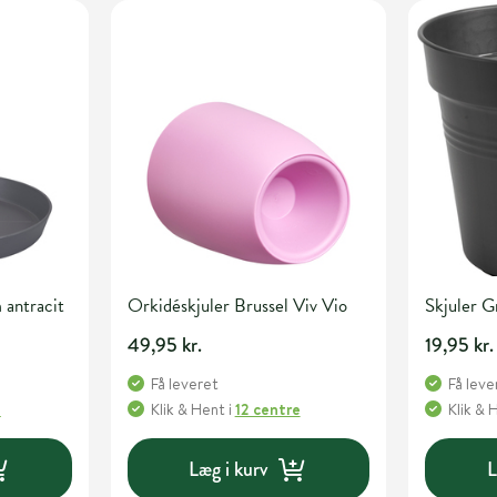
 antracit
Orkidéskjuler Brussel Viv Vio
Skjuler 
49,95 kr.
19,95 kr.
Få leveret
Få leve
e
Klik & Hent
i
12 centre
Klik & 
Læg i kurv
L