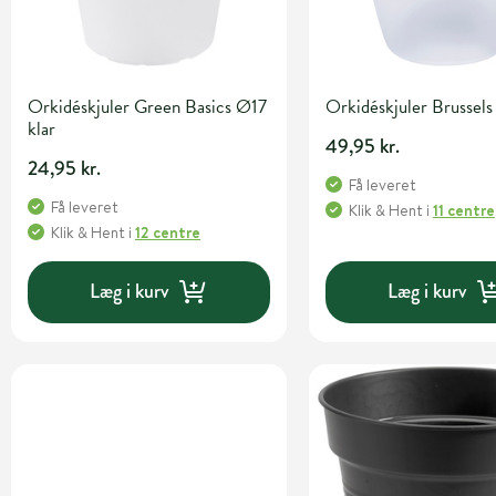
Orkidéskjuler Green Basics Ø17
Orkidéskjuler Brussels 
klar
49,95 kr.
24,95 kr.
Få leveret
Få leveret
Klik & Hent
i
11 centre
Klik & Hent
i
12 centre
Læg i kurv
Læg i kurv