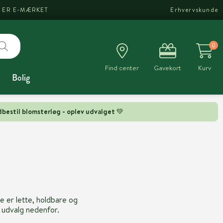
I ER E-MÆRKET
Erhvervskunde
0
Find center
Gavekort
Kurv
Bolig
bestil blomsterløg - oplev udvalget 💚
De er lette, holdbare og
e udvalg nedenfor.