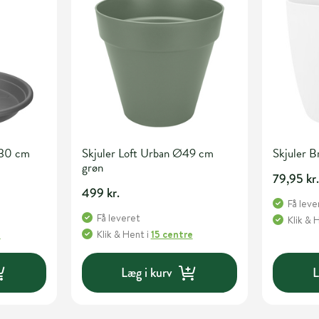
Ø30 cm
Skjuler Loft Urban Ø49 cm
Skjuler B
grøn
79,95 kr
499 kr.
Få leve
Få leveret
Klik & 
e
Klik & Hent
i
15 centre
Læg i kurv
L