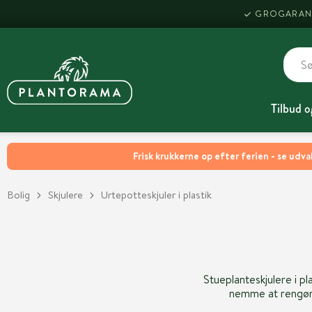
GROGARAN
Tilbud o
Frisk krukkerne op efter ferien - se udva
Bolig
Skjulere
Urtepotteskjuler i plastik
Stueplanteskjulere i pl
nemme at rengøre,