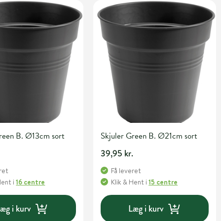
Green B. Ø13cm sort
Skjuler Green B. Ø21cm sort
39,95 kr.
ret
Få leveret
Hent
i
16 centre
Klik & Hent
i
15 centre
æg i kurv
Læg i kurv