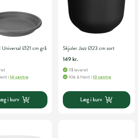
l Universal Ø21 cm grå
Skjuler Jazz Ø23 cm sort
.
149 kr.
ret
Få leveret
Hent
i
14 centre
Klik & Hent
i
10 centre
æg i kurv
Læg i kurv