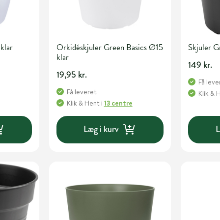
klar
Orkidéskjuler Green Basics Ø15
Skjuler 
klar
149 kr.
19,95 kr.
Få leve
Få leveret
Klik & 
Klik & Hent
i
13 centre
Læg i kurv
L