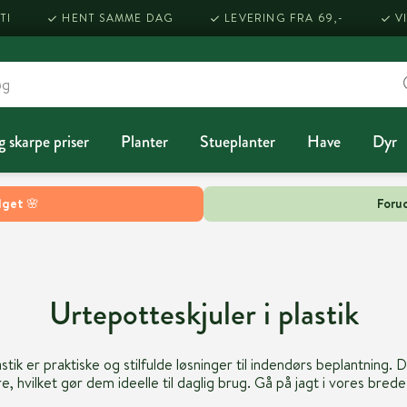
TI
HENT SAMME DAG
LEVERING FRA 69,-
V
g skarpe priser
Planter
Stueplanter
Have
Dyr
lget 🌸
Forud
Urtepotteskjuler i plastik
astik er praktiske og stilfulde løsninger til indendørs beplantning. 
 hvilket gør dem ideelle til daglig brug. Gå på jagt i vores bred