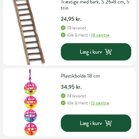
Træstige med bark, S 26x8 cm, 5
trin
24,95 kr.
Få leveret
Klik & Hent
i
10 centre
Læg i kurv
Plastikbolde 18 cm
34,95 kr.
Få leveret
Klik & Hent
i
12 centre
Læg i kurv