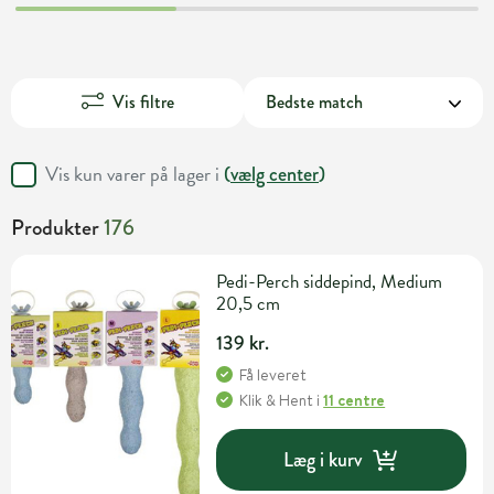
Vis filtre
Vis kun varer på lager i
(
vælg center
)
Produkter
176
Pedi-Perch siddepind, Medium
20,5 cm
139 kr.
Få leveret
Klik & Hent
i
11 centre
Læg i kurv