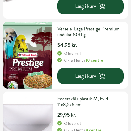
Læg i kurv
Versele-Laga Prestige Premium
undulat 800 g
54,95 kr.
Få leveret
Klik & Hent
i
10 centre
Læg i kurv
Foderskål i plastik M, hvid
11x8,5x6 cm
29,95 kr.
Få leveret
Klik & Hent
i
9 centre