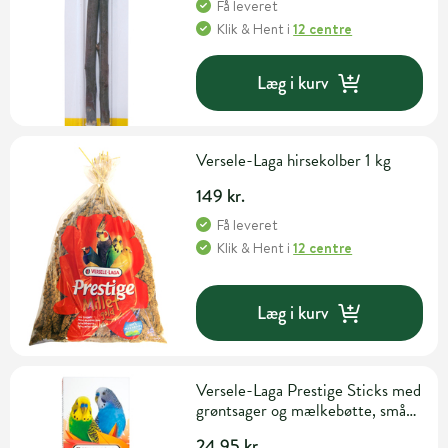
Få leveret
Klik & Hent
i
12 centre
Læg i kurv
Versele-Laga hirsekolber 1 kg
149 kr.
Få leveret
Klik & Hent
i
12 centre
Læg i kurv
Versele-Laga Prestige Sticks med
grøntsager og mælkebøtte, små
parakitter
24,95 kr.