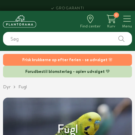
HENT SAMME DAG
0
Find center
Kurv
Menu
Frisk krukkerne op efter ferien - se udvalget 🌸
Forudbestil blomsterløg - oplev udvalget 💚
Dyr
Fugl
Fugl