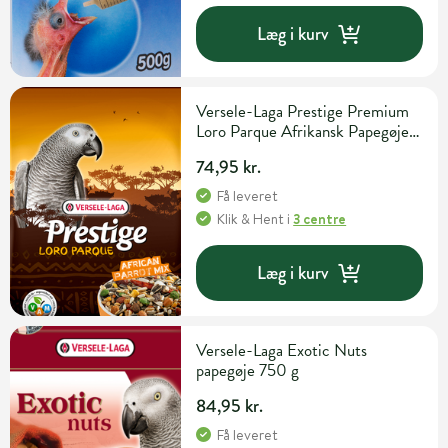
Læg i kurv
Versele-Laga Prestige Premium
Loro Parque Afrikansk Papegøje 1
kg
74,95 kr.
Få leveret
Klik & Hent
i
3 centre
Læg i kurv
Versele-Laga Exotic Nuts
papegøje 750 g
84,95 kr.
Få leveret