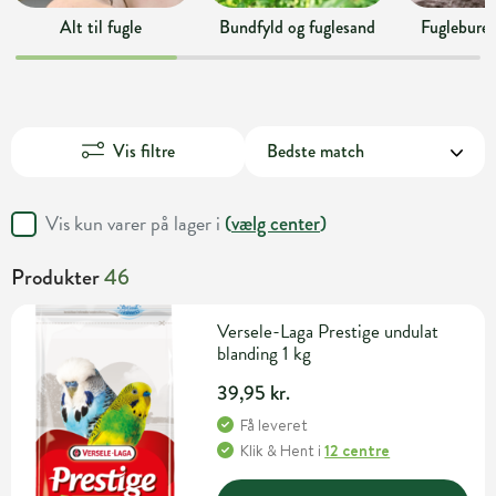
Alt til fugle
Bundfyld og fuglesand
Fuglebure 
Vis filtre
Vis kun varer på lager i
(
vælg center
)
Produkter
46
Versele-Laga Prestige undulat
blanding 1 kg
39,95 kr.
Få leveret
Klik & Hent
i
12 centre