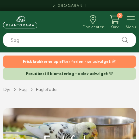
HENT SAMME DAG
0
Find center
Kurv
Menu
Frisk krukkerne op efter ferien - se udvalget 🌸
Forudbestil blomsterløg - oplev udvalget 💚
Dyr
Fugl
Fuglefoder