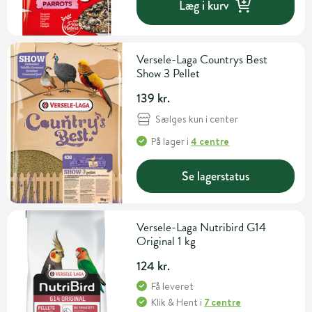
Læg i kurv
Versele-Laga Countrys Best
Show 3 Pellet
139 kr.
Sælges kun i center
På lager
i
4 centre
Se lagerstatus
Versele-Laga Nutribird G14
Original 1 kg
124 kr.
Få leveret
Klik & Hent
i
7 centre