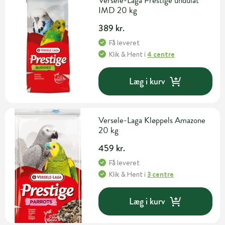
Versele-Laga Prestige undulat
IMD 20 kg
389 kr.
Få leveret
Klik & Hent
i
4 centre
Læg i kurv
Versele-Laga Kløppels Amazone
20 kg
459 kr.
Få leveret
Klik & Hent
i
3 centre
Læg i kurv