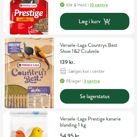
Klik & Hent
i
10 centre
Læg i kurv
Versele-Laga Countrys Best
Show 1&2 Crubmle
139 kr.
Sælges kun i center
På lager
i
3 centre
Se lagerstatus
Versele-Laga Prestige kanarie
blanding 1 kg
54,95 kr.