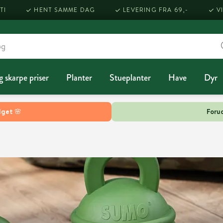
TI
HENT SAMME DAG
LEVERING FRA 69,-
V
g skarpe priser
Planter
Stueplanter
Have
Dyr
lget 🌸
Forud