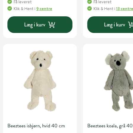
Få leveret
Få leveret
Klik & Hent
i
9 centre
Klik & Hent
i
13 centr
Læg i kurv
Læg i kurv
Beeztees isbjørn, hvid 40 cm
Beeztees koala, grå 4