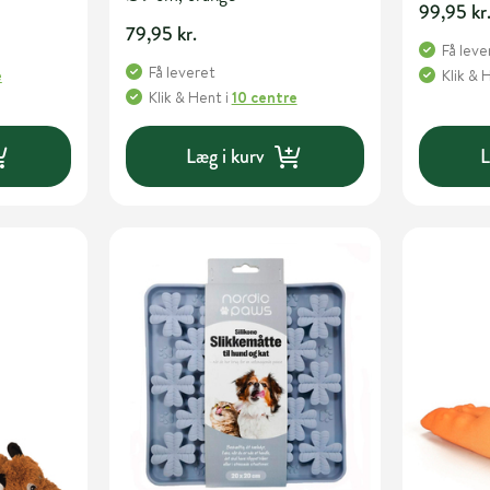
99,95 kr
79,95 kr.
Få leve
Få leveret
e
Klik & 
Klik & Hent
i
10 centre
Læg i kurv
L