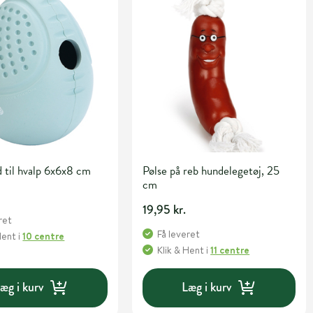
 til hvalp 6x6x8 cm
Pølse på reb hundelegetøj, 25
cm
19,95 kr.
ret
Få leveret
Hent
i
10 centre
Klik & Hent
i
11 centre
æg i kurv
Læg i kurv