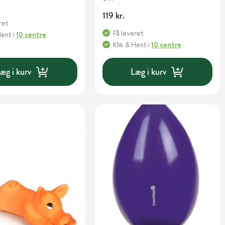
.
119 kr.
ret
Få leveret
Hent
i
10 centre
Klik & Hent
i
10 centre
æg i kurv
Læg i kurv