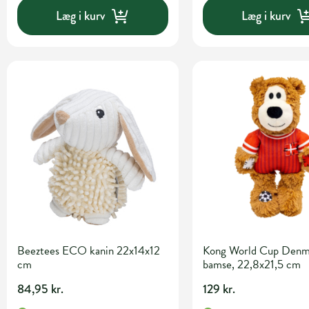
Læg i kurv
Læg i kurv
Beeztees ECO kanin 22x14x12
Kong World Cup Denm
cm
bamse, 22,8x21,5 cm
84,95 kr.
129 kr.