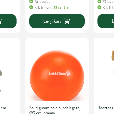
Få leveret
Få leve
e
Klik & Hent
i
13 centre
Klik & 
Læg i kurv
L
0 cm
Solid gummibold hundelegetøj,
Beeztees 
Ø9 cm, orange