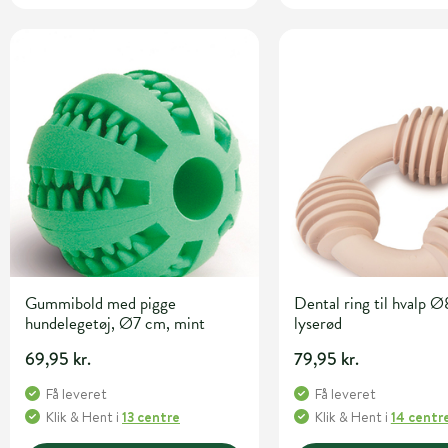
Gummibold med pigge
Dental ring til hvalp 
hundelegetøj, Ø7 cm, mint
lyserød
69,95 kr.
79,95 kr.
Få leveret
Få leveret
Klik & Hent
i
13 centre
Klik & Hent
i
14 centr