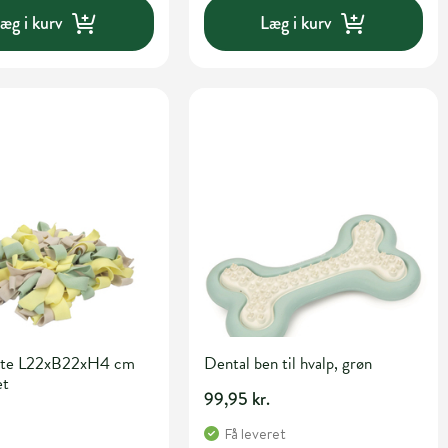
æg i kurv
Læg i kurv
tte L22xB22xH4 cm
Dental ben til hvalp, grøn
et
99,95 kr.
Få leveret