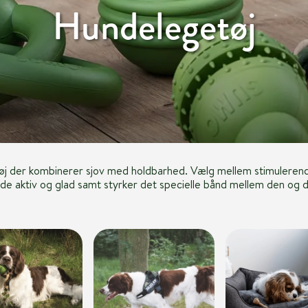
Hundelegetøj
tøj der kombinerer sjov med holdbarhed. Vælg mellem stimulerende
de aktiv og glad samt styrker det specielle bånd mellem den og d