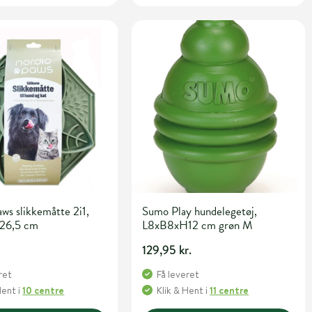
ws slikkemåtte 2i1,
Sumo Play hundelegetøj,
x26,5 cm
L8xB8xH12 cm grøn M
129,95 kr.
ret
Få leveret
Hent
i
10 centre
Klik & Hent
i
11 centre