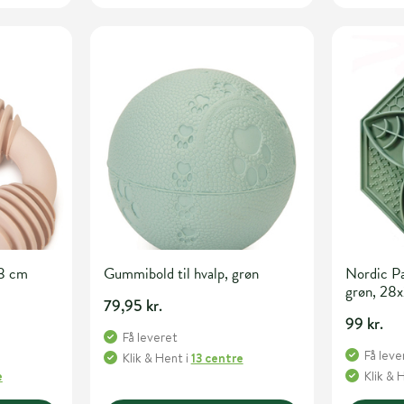
Ø8 cm
Gummibold til hvalp, grøn
Nordic Pa
grøn, 28
79,95 kr.
99 kr.
Få leveret
Få leve
Klik & Hent
i
13 centre
e
Klik & 