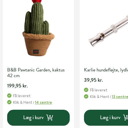
B&B Pawtanic Garden, kaktus
Karlie hundefløjte, lydl
42 cm
39,95 kr.
199,95 kr.
Få leveret
Få leveret
Klik & Hent
i
13 centr
Klik & Hent
i
14 centre
Læg i kurv
Læg i kurv