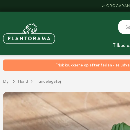
GROGARAN
Tilbud o
Frisk krukkerne op efter ferien - se udva
Dyr
Hund
Hundelegetøj