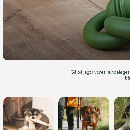
Gå på jagt i vores hundelege
bå