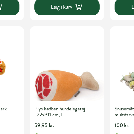
Læg i kurv
L
ark
Plys kødben hundelegetøj
Snusemå
L22xB11 cm, L
multifarv
59,95 kr.
100 kr.