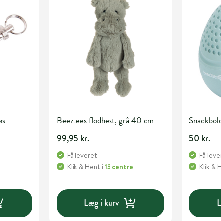
øs
Beeztees flodhest, grå 40 cm
Snackbold
99,95 kr.
50 kr.
Få leveret
Få leve
e
Klik & Hent
i
13 centre
Klik & 
Læg i kurv
L