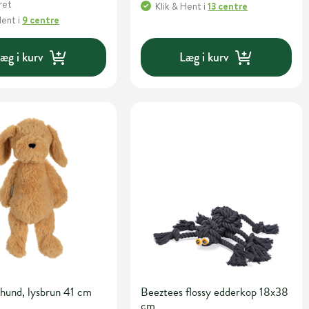
ret
Klik & Hent
i
13 centre
Hent
i
9 centre
æg i kurv
Læg i kurv
hund, lysbrun 41 cm
Beeztees flossy edderkop 18x38
cm