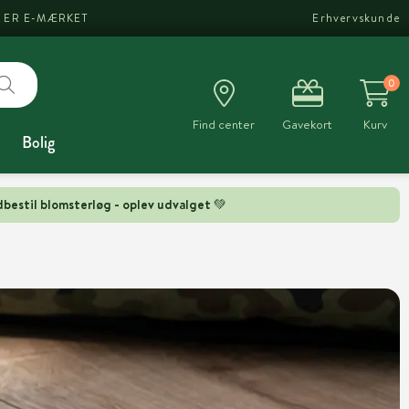
I ER E-MÆRKET
Erhvervskunde
0
Find center
Gavekort
Kurv
Bolig
bestil blomsterløg - oplev udvalget 💚