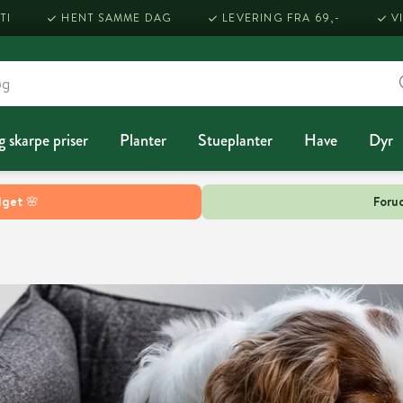
TI
HENT SAMME DAG
LEVERING FRA 69,-
V
g skarpe priser
Planter
Stueplanter
Have
Dyr
lget 🌸
Forud