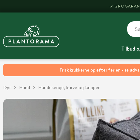
GROGARAN
Tilbud o
Frisk krukkerne op efter ferien - se udva
Dyr
Hund
Hundesenge, kurve og tæpper