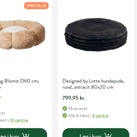
SPAR 59,70
g Blomst D60 cm,
Designed by Lotte hundepude,
e
rund, antracit 80x20 cm
r.
799,95 kr.
Få leveret
ret
Klik & Hent
i
9 centre
Hent
i
10 centre
æg i kurv
Læg i kurv