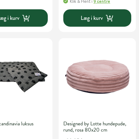
Klik & Hent
i
9 centre
æg i kurv
Læg i kurv
andinavia luksus
Designed by Lotte hundepude,
rund, rosa 80x20 cm