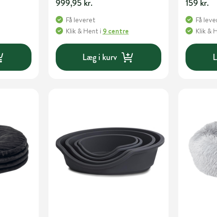
999,95 kr.
159 kr.
Få leveret
Få leve
Klik & Hent
i
9 centre
Klik & 
Læg i kurv
L