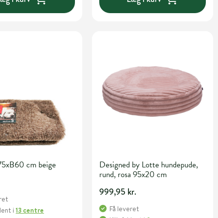
75xB60 cm beige
Designed by Lotte hundepude,
rund, rosa 95x20 cm
999,95 kr.
ret
Få leveret
Hent
i
13 centre