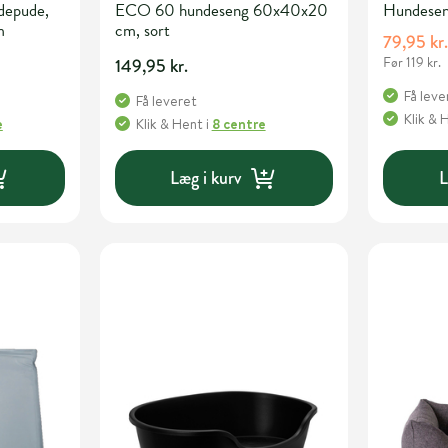
depude,
ECO 60 hundeseng 60x40x20
Hundesen
m
cm, sort
79,95 kr
Før 119 kr.
149,95 kr.
Få leve
Få leveret
Klik & 
e
Klik & Hent
i
8 centre
Læg i kurv
L