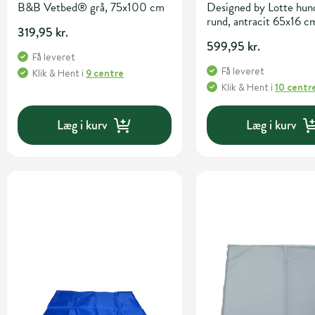
B&B Vetbed® grå, 75x100 cm
Designed by Lotte hun
rund, antracit 65x16 c
319,95 kr.
599,95 kr.
Få leveret
Få leveret
Klik & Hent
i
9 centre
Klik & Hent
i
10 centr
Læg i kurv
Læg i kurv