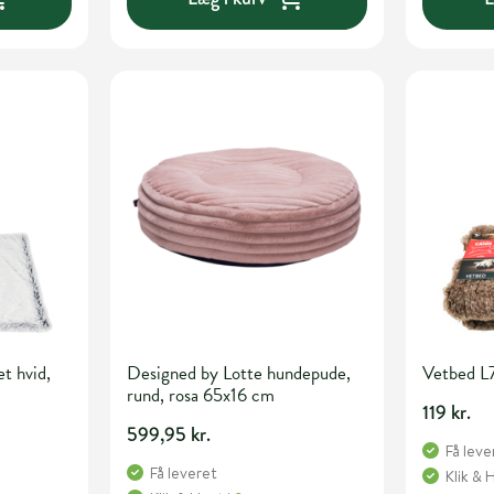
et hvid,
Designed by Lotte hundepude,
Vetbed L
rund, rosa 65x16 cm
119 kr.
599,95 kr.
Få leve
Få leveret
Klik & 