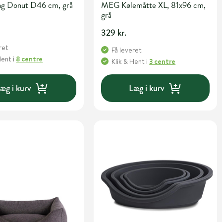
g Donut D46 cm, grå
MEG Kølemåtte XL, 81x96 cm,
grå
.
329 kr.
ret
Få leveret
Hent
i
8 centre
Klik & Hent
i
3 centre
æg i kurv
Læg i kurv