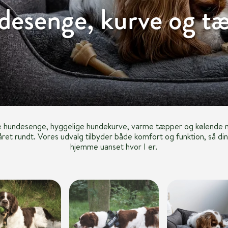
esenge, kurve og t
e hundesenge, hyggelige hundekurve, varme tæpper og kølende m
året rundt. Vores udvalg tilbyder både komfort og funktion, så din
hjemme uanset hvor I er.