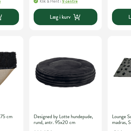
e
Klik & Hent
i
9 centre
Læg i kurv
L
x75 cm
Designed by Lotte hundepude,
Lounge Sc
rund, antr. 95x20 cm
madras, S