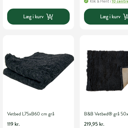
Klik & Hent
i
10 centr
Læg i kurv
Læg i kurv
Vetbed L75xB60 cm grå
B&B Vetbed® grå 50
119 kr.
219,95 kr.