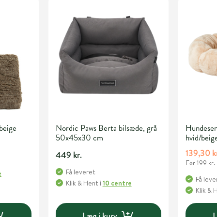
beige
Nordic Paws Berta bilsæde, grå
Hundesen
50x45x30 cm
hvid/beig
139,30 k
449 kr.
Før 199 kr.
Få leveret
e
Få leve
Klik & Hent
i
10 centre
Klik & 
Læg i kurv
L