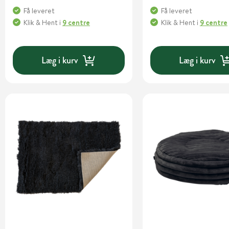
Få leveret
Få leveret
Klik & Hent
i
9 centre
Klik & Hent
i
9 centre
Læg i kurv
Læg i kurv