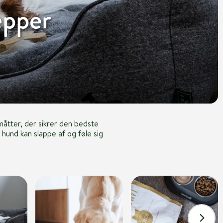
æpper
åtter, der sikrer den bedste
 hund kan slappe af og føle sig