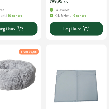
799,95 kr.
ret
Få leveret
Hent
i
10 centre
Klik & Hent
i
9 centre
æg i kurv
Læg i kurv
SPAR 39,05