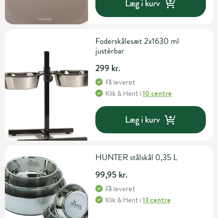
Læg i kurv
Foderskålesæt 2x1630 ml
justérbar
299 kr.
Få leveret
Klik & Hent
i
10 centre
Læg i kurv
HUNTER stålskål 0,35 L
99,95 kr.
Få leveret
Klik & Hent
i
13 centre