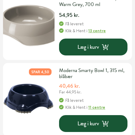
Warm Grey, 700 ml
54,95 kr.
Få leveret
Klik & Hent
i
13 centre
Læg i kurv
Moderna Smarty Bowl 1, 315 ml,
SPAR 4,50
blåbær
40,46 kr.
Før 44,95 kr.
Få leveret
Klik & Hent
i
11 centre
Læg i kurv