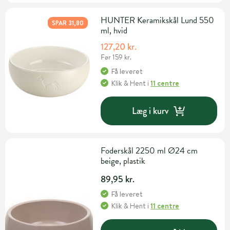
HUNTER Keramikskål Lund 550
SPAR 31,80
ml, hvid
127,20 kr.
Før 159 kr.
Få leveret
Klik & Hent
i
11 centre
Læg i kurv
Foderskål 2250 ml Ø24 cm
beige, plastik
89,95 kr.
Få leveret
Klik & Hent
i
11 centre