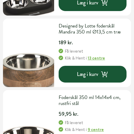
Læg i kurv
Designed by Lotte foderskål
Mandira 350 ml Ø13,5 cm træ
189 kr.
Få leveret
Klik & Hent
i
13 centre
Læg i kurv
Foderskål 350 ml 14x14x4 cm,
rustfri stål
59,95 kr.
Få leveret
Klik & Hent
i
9 centre