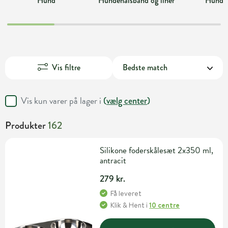
Hund
Hundehalsbånd og liner
Hundel
Vis filtre
Vis kun varer på lager i
(
vælg center
)
Produkter
162
Silikone foderskålesæt 2x350 ml,
antracit
279 kr.
Få leveret
Klik & Hent
i
10 centre