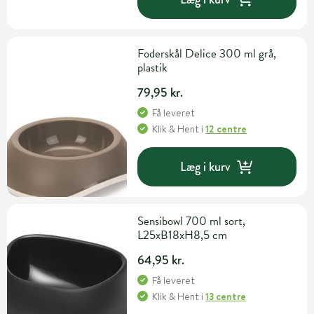
Foderskål Delice 300 ml grå,
plastik
79,95 kr.
Få leveret
Klik & Hent
i
12 centre
Læg i kurv
Sensibowl 700 ml sort,
L25xB18xH8,5 cm
64,95 kr.
Få leveret
Klik & Hent
i
13 centre