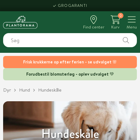
HENT SAMME DAG
0
Find center
Kurv
Menu
Frisk krukkerne op efter ferien - se udvalget 🌸
Forudbestil blomsterløg - oplev udvalget 💚
Dyr
Hund
Hundeskåle
Hundeskåle