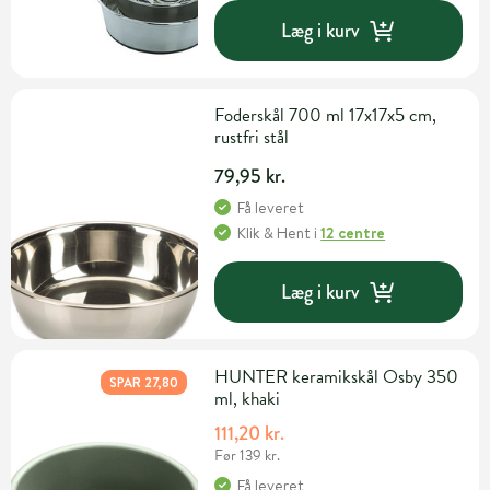
Læg i kurv
Foderskål 700 ml 17x17x5 cm,
rustfri stål
79,95 kr.
Få leveret
Klik & Hent
i
12 centre
Læg i kurv
HUNTER keramikskål Osby 350
SPAR 27,80
ml, khaki
111,20 kr.
Før 139 kr.
Få leveret