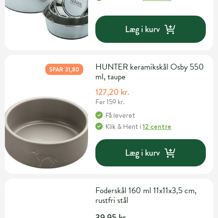
Læg i kurv
HUNTER keramikskål Osby 550
SPAR 31,80
ml, taupe
127,20 kr.
Før 159 kr.
Få leveret
Klik & Hent
i
12 centre
Læg i kurv
Foderskål 160 ml 11x11x3,5 cm,
rustfri stål
39,95 kr.