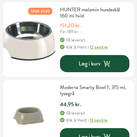
HUNTER melamin hundeskål
SPAR 37,80
160 ml hvid
151,20 kr.
Før 189 kr.
Få leveret
Klik & Hent
i
12 centre
Læg i kurv
Moderna Smarty Bowl 1, 315 ml,
lysegrå
44,95 kr.
Få leveret
Klik & Hent
i
13 centre
Læg i kurv