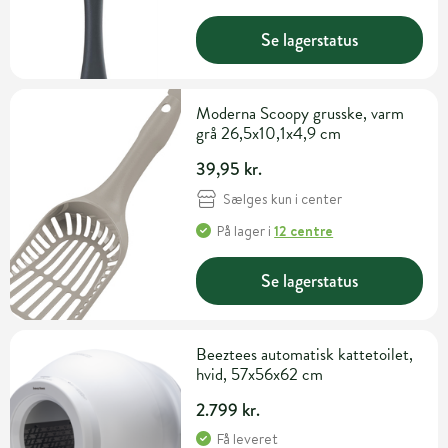
Se lagerstatus
Moderna Scoopy grusske, varm
grå 26,5x10,1x4,9 cm
39,95 kr.
Sælges kun i center
På lager
i
12 centre
Se lagerstatus
Beeztees automatisk kattetoilet,
hvid, 57x56x62 cm
2.799 kr.
Få leveret