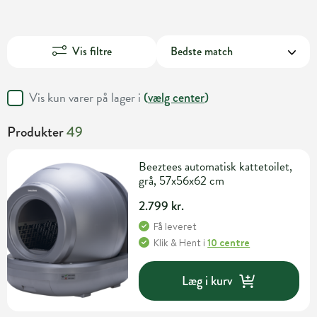
Vis filtre
Vis kun varer på lager i
(
vælg center
)
Produkter
49
Beeztees automatisk kattetoilet,
grå, 57x56x62 cm
2.799 kr.
Få leveret
Klik & Hent
i
10 centre
Læg i kurv