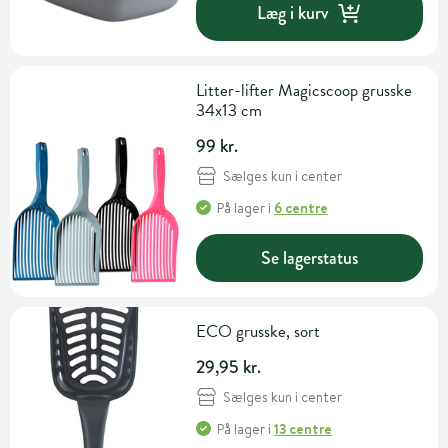
Læg i kurv
Litter-lifter Magicscoop grusske
34x13 cm
99 kr.
Sælges kun i center
På lager
i
6 centre
Se lagerstatus
ECO grusske, sort
29,95 kr.
Sælges kun i center
På lager
i
13 centre