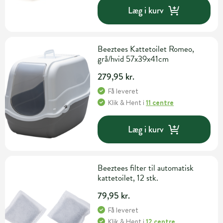
Læg i kurv
Beeztees Kattetoilet Romeo,
grå/hvid 57x39x41cm
279,95 kr.
Få leveret
Klik & Hent
i
11 centre
Læg i kurv
Beeztees filter til automatisk
kattetoilet, 12 stk.
79,95 kr.
Få leveret
Klik & Hent
i
12 centre