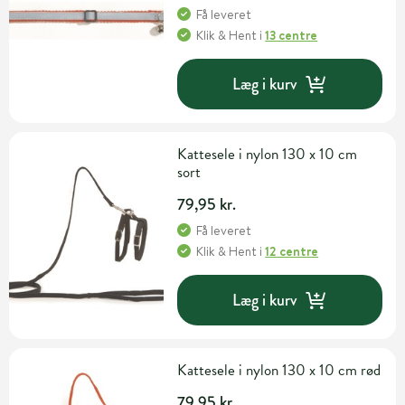
Få leveret
Klik & Hent
i
13 centre
Læg i kurv
Kattesele i nylon 130 x 10 cm
sort
79,95 kr.
Få leveret
Klik & Hent
i
12 centre
Læg i kurv
Kattesele i nylon 130 x 10 cm rød
79,95 kr.