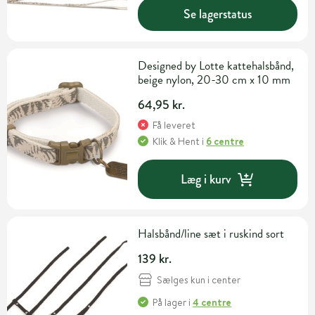
Se lagerstatus
Designed by Lotte kattehalsbånd,
beige nylon, 20-30 cm x 10 mm
64,95 kr.
Få leveret
Klik & Hent
i
6 centre
Læg i kurv
Halsbånd/line sæt i ruskind sort
139 kr.
Sælges kun i center
På lager
i
4 centre