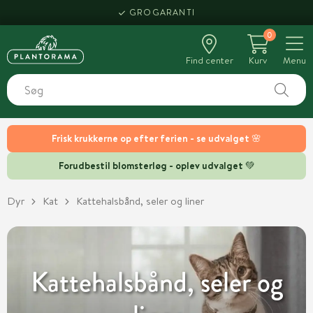
HENT SAMME DAG
0
Find center
Kurv
Menu
Frisk krukkerne op efter ferien - se udvalget 🌸
Forudbestil blomsterløg - oplev udvalget 💚
Dyr
Kat
Kattehalsbånd, seler og liner
Kattehalsbånd, seler og