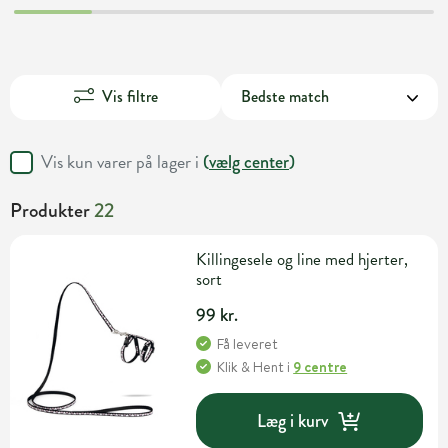
Vis filtre
Vis kun varer på lager i
(
vælg center
)
Produkter
22
Killingesele og line med hjerter,
sort
99 kr.
Få leveret
Klik & Hent
i
9 centre
Læg i kurv