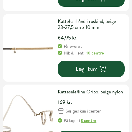
Kattehalsbånd i ruskind, beige
23-27,5 cm x 10 mm
64,95 kr.
Få leveret
Klik & Hent
i
10 centre
Læg i kurv
Kattesele/line Oribo, beige nylon
169 kr.
Sælges kun i center
På lager
i
3 centre