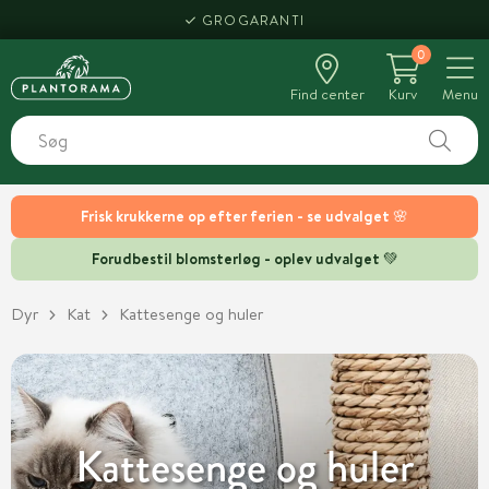
HENT SAMME DAG
0
Find center
Kurv
Menu
Frisk krukkerne op efter ferien - se udvalget 🌸
Forudbestil blomsterløg - oplev udvalget 💚
Dyr
Kat
Kattesenge og huler
Kattesenge og huler