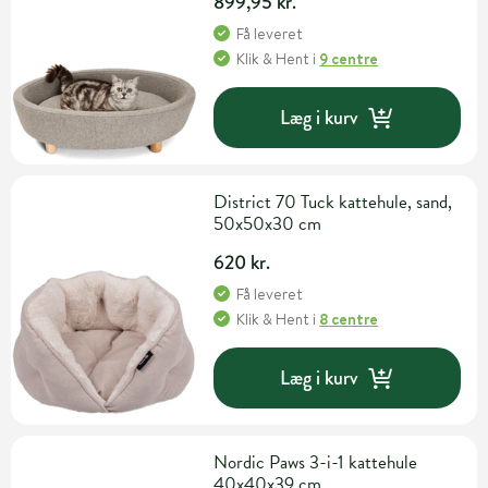
899,95 kr.
Få leveret
Klik & Hent
i
9 centre
Læg i kurv
District 70 Tuck kattehule, sand,
50x50x30 cm
620 kr.
Få leveret
Klik & Hent
i
8 centre
Læg i kurv
Nordic Paws 3-i-1 kattehule
40x40x39 cm