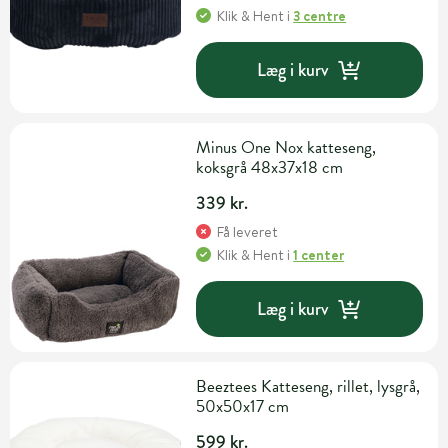
Klik & Hent
i
3 centre
Læg i kurv
Minus One Nox katteseng,
koksgrå 48x37x18 cm
339 kr.
Få leveret
Klik & Hent
i
1 center
Læg i kurv
Beeztees Katteseng, rillet, lysgrå,
50x50x17 cm
599 kr.