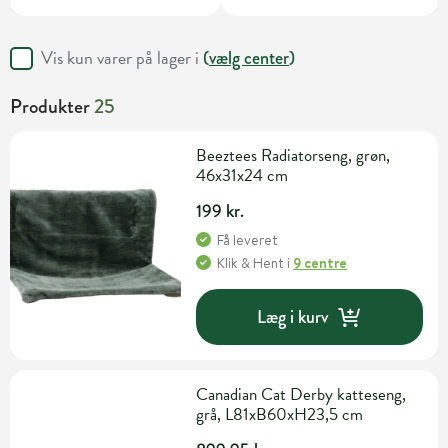
Vis kun varer på lager i
(
vælg center
)
Produkter
25
Beeztees Radiatorseng, grøn,
46x31x24 cm
199 kr.
Få leveret
Klik & Hent
i
9 centre
Læg i kurv
Canadian Cat Derby katteseng,
grå, L81xB60xH23,5 cm