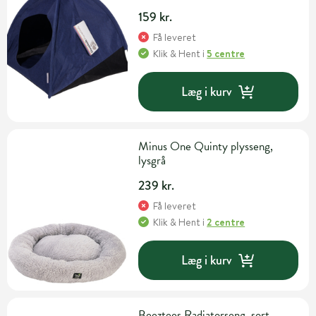
159 kr.
Få leveret
Klik & Hent
i
5 centre
Læg i kurv
Minus One Quinty plysseng,
lysgrå
239 kr.
Få leveret
Klik & Hent
i
2 centre
Læg i kurv
Beeztees Radiatorseng, sort,