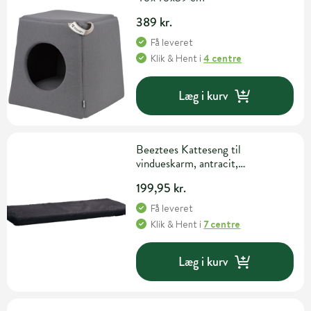
389 kr.
Få leveret
Klik & Hent
i
4 centre
Læg i kurv
Beeztees Katteseng til
vindueskarm, antracit,
65x27x3cm
199,95 kr.
Få leveret
Klik & Hent
i
7 centre
Læg i kurv