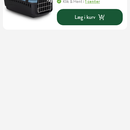
Klik & Hent
i
1 center
Læg i kurv