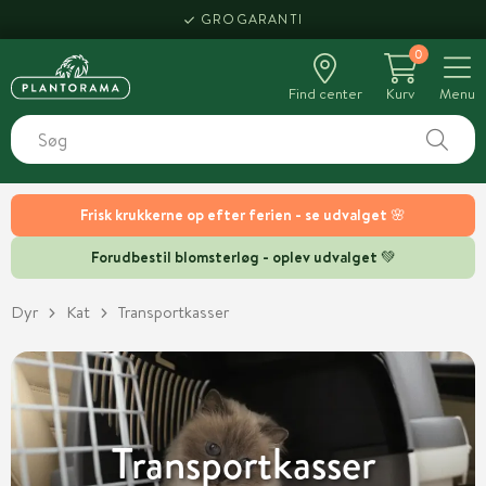
GROGARANTI
0
Find center
Kurv
Menu
Frisk krukkerne op efter ferien - se udvalget 🌸
Forudbestil blomsterløg - oplev udvalget 💚
Dyr
Kat
Transportkasser
Transportkasser