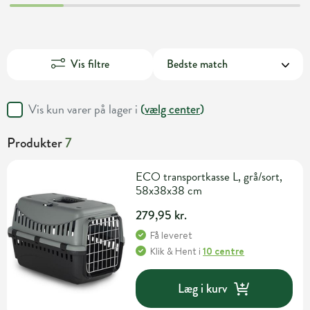
Vis filtre
Vis kun varer på lager i
(
vælg center
)
Produkter
7
ECO transportkasse L, grå/sort,
58x38x38 cm
279,95 kr.
Få leveret
Klik & Hent
i
10 centre
Læg i kurv