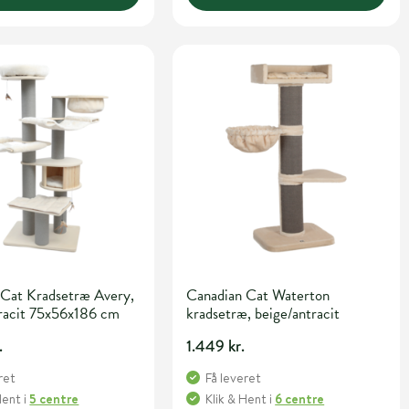
 Cat Kradsetræ Avery,
Canadian Cat Waterton
tracit 75x56x186 cm
kradsetræ, beige/antracit
.
1.449 kr.
ret
Få leveret
Hent
i
5 centre
Klik & Hent
i
6 centre