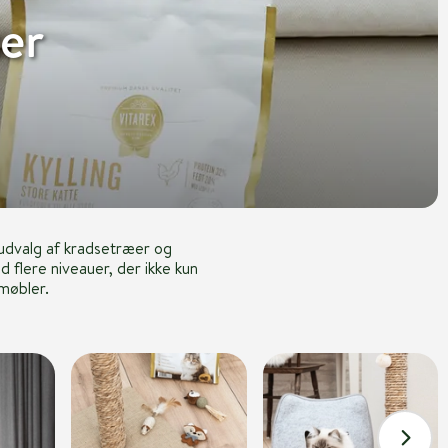
er
 udvalg af kradsetræer og
 flere niveauer, der ikke kun
 møbler.