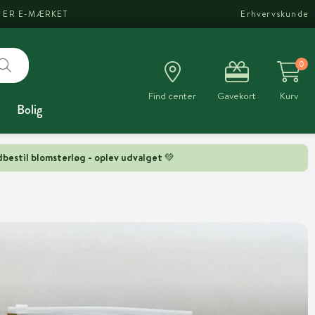
I ER E-MÆRKET
Erhvervskunde
0
Find center
Gavekort
Kurv
Bolig
bestil blomsterløg - oplev udvalget 💚