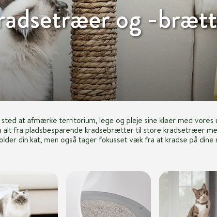
radsetræer og -brætt
ve sted at afmærke territorium, lege og pleje sine kløer med vores
 alt fra pladsbesparende kradsebrætter til store kradsetræer med
lder din kat, men også tager fokusset væk fra at kradse på dine