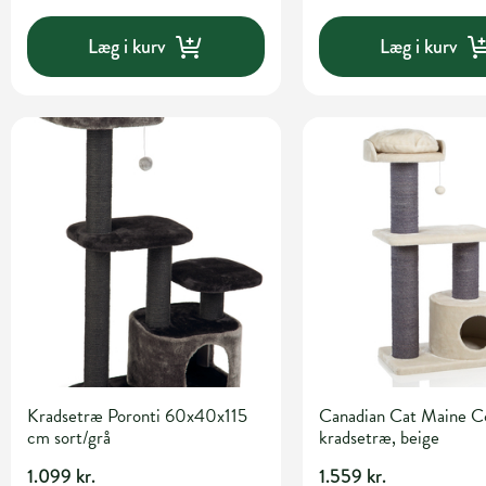
Læg i kurv
Læg i kurv
Kradsetræ Poronti 60x40x115
Canadian Cat Maine C
cm sort/grå
kradsetræ, beige
1.099 kr.
1.559 kr.