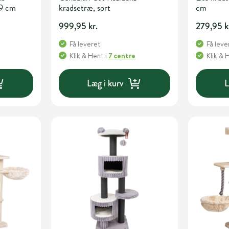
19 cm
kradsetræ, sort
cm
999,95 kr.
279,95 k
Få leveret
Få leve
Klik & Hent
i
7 centre
Klik & 
Læg i kurv
L