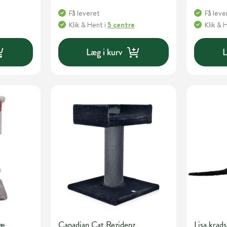
Få leveret
Få leve
Klik & Hent
i
5 centre
Klik & 
Læg i kurv
L
ræ
Canadian Cat Rezidenz
Lisa kra