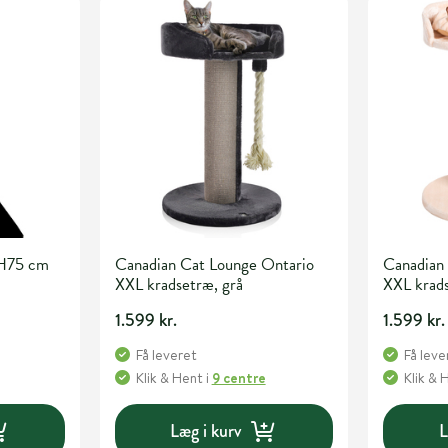
 H75 cm
Canadian Cat Lounge Ontario
Canadian
XXL kradsetræ, grå
XXL krads
1.599 kr.
1.599 kr.
Få leveret
Få leve
Klik & Hent
i
9 centre
Klik & 
Læg i kurv
L