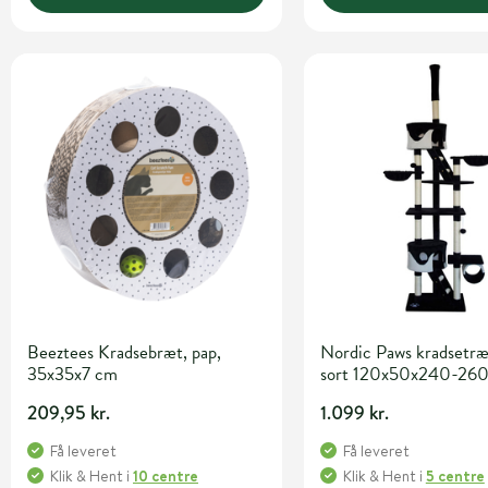
Beeztees Kradsebræt, pap,
Nordic Paws kradsetræ
35x35x7 cm
sort 120x50x240-260
cm
209,95 kr.
1.099 kr.
Få leveret
Få leveret
Klik & Hent
i
10 centre
Klik & Hent
i
5 centre