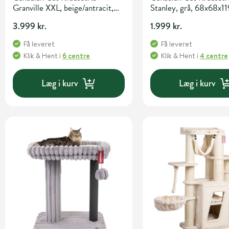
Granville XXL, beige/antracit,
Stanley, grå, 68x68x1
157x60x170 cm
3.999 kr.
1.999 kr.
Få leveret
Få leveret
Klik & Hent
i
6 centre
Klik & Hent
i
4 centre
Læg i kurv
Læg i kurv