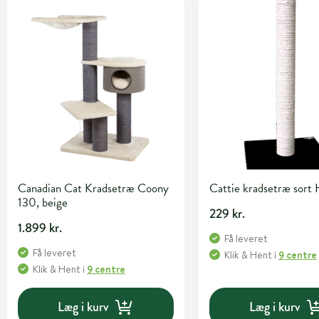
Canadian Cat Kradsetræ Coony
Cattie kradsetræ sort
130, beige
229 kr.
1.899 kr.
Få leveret
Få leveret
Klik & Hent
i
9 centre
Klik & Hent
i
9 centre
Læg i kurv
Læg i kurv