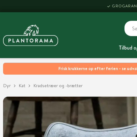
GROGARAN
Tilbud o
Frisk krukkerne op efter ferien - se udva
Dyr
Kat
Kradsetræer og -brætter