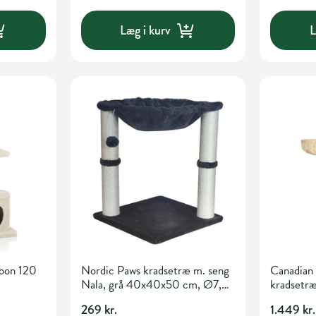
Læg i kurv
L
oon 120
Nordic Paws kradsetræ m. seng
Canadian
Nala, grå 40x40x50 cm, Ø7,5
kradsetræ
cm
269 kr.
1.449 kr.