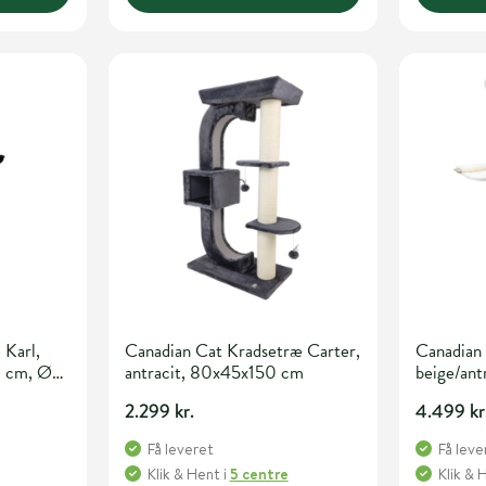
 Karl,
Canadian Cat Kradsetræ Carter,
Canadian
 cm, Ø7
antracit, 80x45x150 cm
beige/an
2.299 kr.
4.499 kr
Få leveret
Få leve
Klik & Hent
i
5 centre
Klik & 