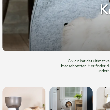
K
Giv din kat det ultimati
kradsebrætter. Her finder du
underho