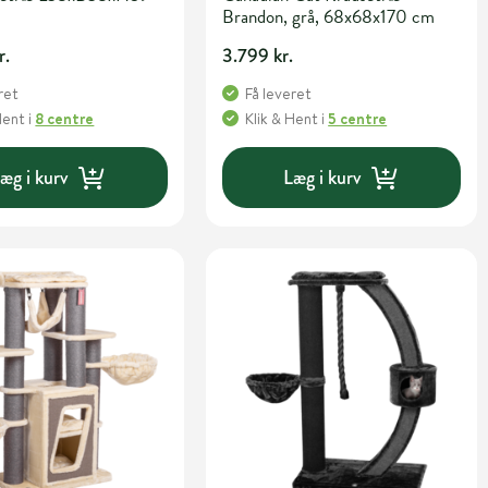
Brandon, grå, 68x68x170 cm
r.
3.799 kr.
ret
Få leveret
Hent
i
8 centre
Klik & Hent
i
5 centre
æg i kurv
Læg i kurv