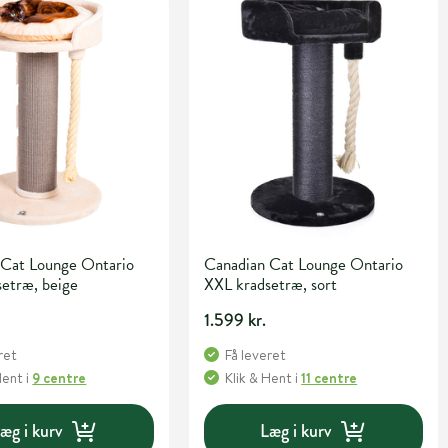
 Cat Lounge Ontario
Canadian Cat Lounge Ontario
etræ, beige
XXL kradsetræ, sort
1.599 kr.
ret
Få leveret
Hent
i
9 centre
Klik & Hent
i
11 centre
æg i kurv
Læg i kurv