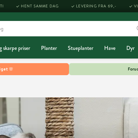
TI
HENT SAMME DAG
LEVERING FRA 69,-
V
g skarpe priser
Planter
Stueplanter
Have
Dyr
lget 🌸
Forud