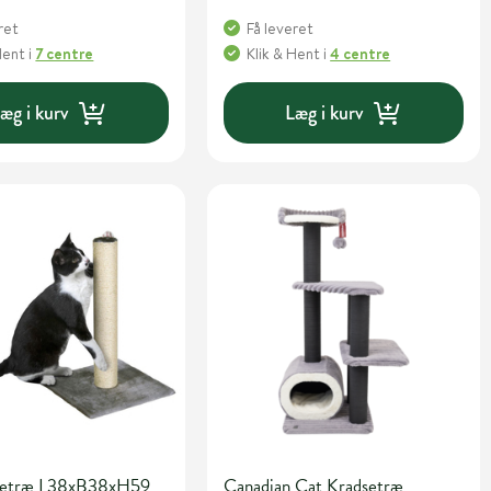
ret
Få leveret
Hent
i
7 centre
Klik & Hent
i
4 centre
æg i kurv
Læg i kurv
dsetræ L38xB38xH59
Canadian Cat Kradsetræ