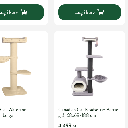
æg i kurv
Læg i kurv
 Cat Waterton
Canadian Cat Kradsetræ Barrie,
, beige
grå, 68x68x188 cm
4.499 kr.