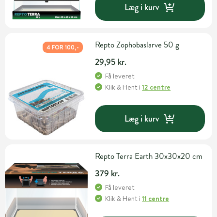
Læg i kurv
Repto Zophobaslarve 50 g
4 FOR 100,-
29,95 kr.
Få leveret
Klik & Hent
i
12 centre
Læg i kurv
Repto Terra Earth 30x30x20 cm
379 kr.
Få leveret
Klik & Hent
i
11 centre