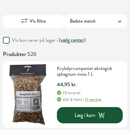
Vis filtre
Vis kun varer på lager i
(
vælg center
)
Produkter
526
Krybdyrcompaniet økologisk
sphagnum moss 1 L
44,95 kr.
Få leveret
Klik & Hent
i
11 centre
Læg i kurv