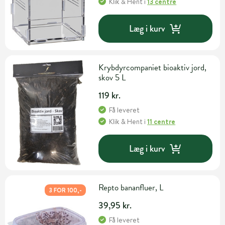
Klik & Hent
i
13 centre
Læg i kurv
Krybdyrcompaniet bioaktiv jord,
skov 5 L
119 kr.
Få leveret
Klik & Hent
i
11 centre
Læg i kurv
Repto bananfluer, L
3 FOR 100,-
39,95 kr.
Få leveret