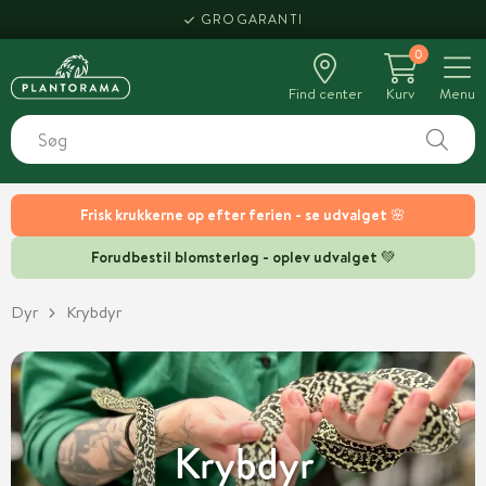
GROGARANTI
0
Find center
Kurv
Menu
Frisk krukkerne op efter ferien - se udvalget 🌸
Forudbestil blomsterløg - oplev udvalget 💚
Dyr
Krybdyr
Krybdyr