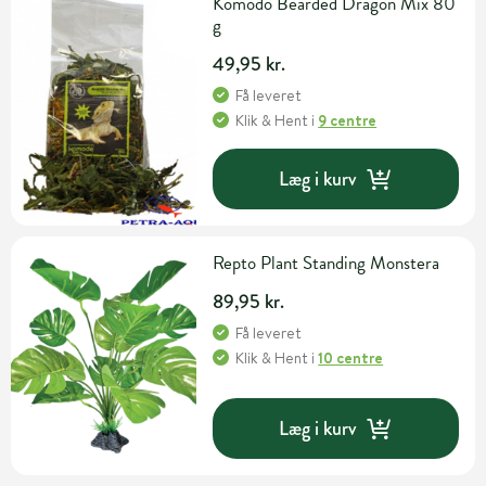
Komodo Bearded Dragon Mix 80
g
49,95 kr.
Få leveret
Klik & Hent
i
9 centre
Læg i kurv
Repto Plant Standing Monstera
89,95 kr.
Få leveret
Klik & Hent
i
10 centre
Læg i kurv