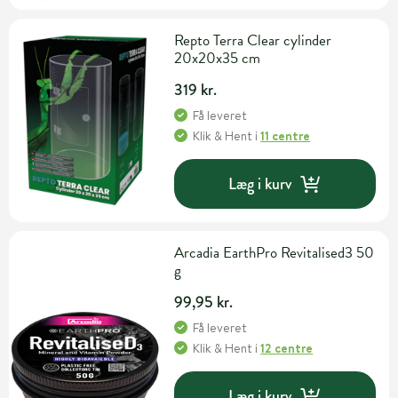
Repto Terra Clear cylinder
20x20x35 cm
319 kr.
Få leveret
Klik & Hent
i
11 centre
Læg i kurv
Arcadia EarthPro Revitalised3 50
g
99,95 kr.
Få leveret
Klik & Hent
i
12 centre
Læg i kurv