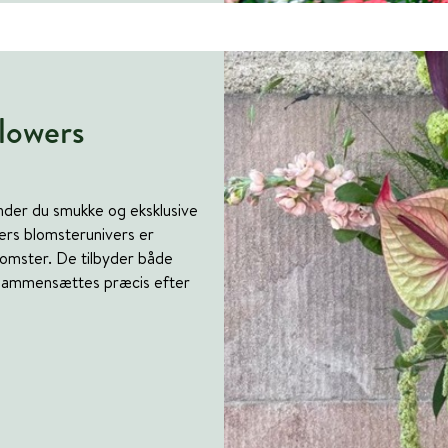
lowers
inder du smukke og eksklusive
ers blomsterunivers er
lomster. De tilbyder både
n sammensættes præcis efter