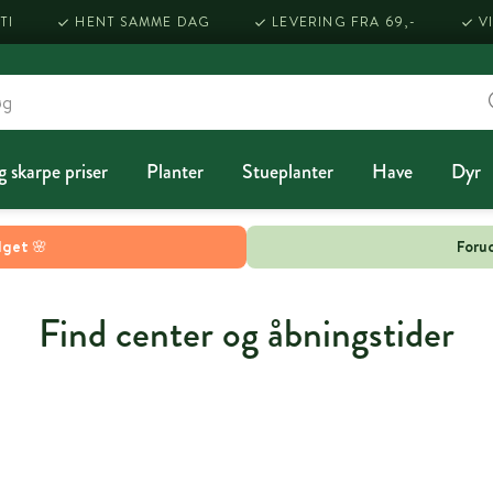
TI
HENT SAMME DAG
LEVERING FRA 69,-
V
g skarpe priser
Planter
Stueplanter
Have
Dyr
lget 🌸
Forud
Find center og åbningstider