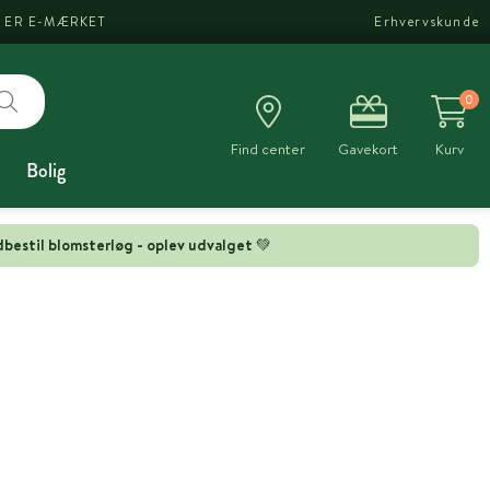
I ER E-MÆRKET
Erhvervskunde
0
Find center
Gavekort
Kurv
Bolig
bestil blomsterløg - oplev udvalget 💚