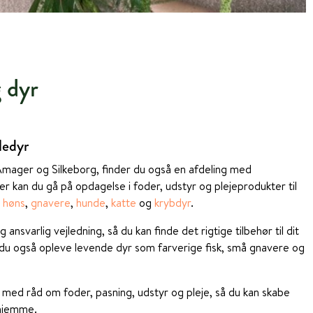
g dyr
ledyr
Amager og Silkeborg, finder du også en afdeling med
r kan du gå på opdagelse i foder, udstyr og plejeprodukter til
,
høns
,
gnavere
,
hunde
,
katte
og
krybdyr
.
g ansvarlig vejledning, så du kan finde det rigtige tilbehør til dit
 du også opleve levende dyr som farverige fisk, små gnavere og
med råd om foder, pasning, udstyr og pleje, så du kan skabe
hjemme.