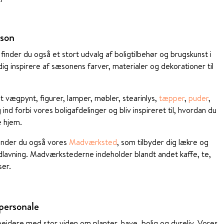
æson
finder du også et stort udvalg af boligtilbehør og brugskunst i
ig inspirere af sæsonens farver, materialer og dekorationer til
 vægpynt, figurer, lamper, møbler, stearinlys,
tæpper
,
puder
,
g ind forbi vores boligafdelinger og bliv inspireret til, hvordan du
 hjem.
finder du også vores
Madværksted
, som tilbyder dig lækre og
dlavning. Madværkstederne indeholder blandt andet kaffe, te,
ser.
personale
jdere med stor viden om planter, have, bolig og dyreliv. Vores