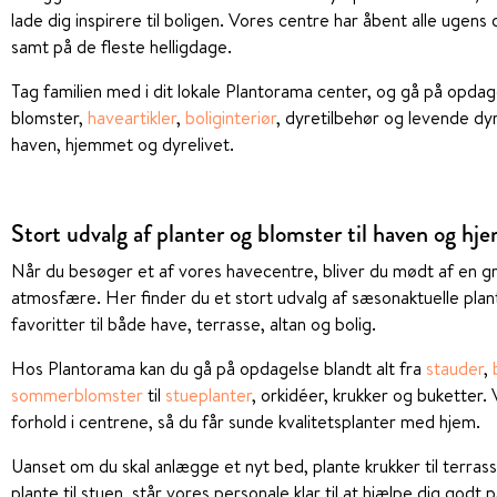
lade dig inspirere til boligen. Vores centre har åbent alle ugen
samt på de fleste helligdage.
Tag familien med i dit lokale Plantorama center, og gå på opd
blomster,
haveartikler
,
boliginteriør
, dyretilbehør og levende dyr
haven, hjemmet og dyrelivet.
Stort udvalg af planter og blomster til haven og h
Når du besøger et af vores havecentre, bliver du mødt af en g
atmosfære. Her finder du et stort udvalg af sæsonaktuelle pla
favoritter til både have, terrasse, altan og bolig.
Hos Plantorama kan du gå på opdagelse blandt alt fra
stauder
,
sommerblomster
til
stueplanter
, orkidéer, krukker og buketter.
forhold i centrene, så du får sunde kvalitetsplanter med hjem.
Uanset om du skal anlægge et nyt bed, plante krukker til terrasse
plante til stuen, står vores personale klar til at hjælpe dig godt p