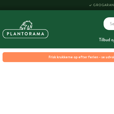
GROGARAN
Tilbud o
Frisk krukkerne op efter ferien - se udva