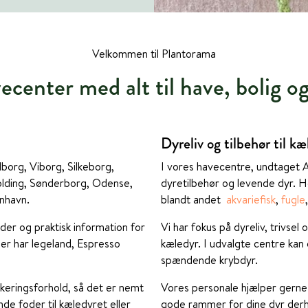
Velkommen til Plantorama
center med alt til have, bolig o
Dyreliv og tilbehør til kæ
borg, Viborg, Silkeborg,
I vores havecentre, undtaget 
Kolding, Sønderborg, Odense,
dyretilbehør og levende dyr. He
nhavn.
blandt andet
akvariefisk
,
fugle
der og praktisk information for
Vi har fokus på dyreliv, trivsel o
der har legeland, Espresso
kæledyr. I udvalgte centre kan
spændende krybdyr.
rkeringsforhold, så det er nemt
Vores personale hjælper gerne 
nde foder til kæledyret eller
gode rammer for dine dyr der