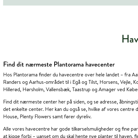
Have
Find dit nærmeste Plantorama havecenter
Hos Plantorama finder du havecentre over hele landet – fra Aal
Randers og Aarhus-området til i Egå og Tilst, Horsens, Vejle, 
Hillerød, Hørsholm, Vallensbæk, Taastrup og Amager ved Købe
Find dit nærmeste center her på siden, og se adresse, åbningsti
det enkelte center. Her kan du også se, hvilke af vores centre 
House, Plenty Flowers samt fører dyreliv.
Alle vores havecentre har gode tilkørselsmuligheder og fine pa
at kigge forbi – uanset om du skal hente nye planter til haven, fi