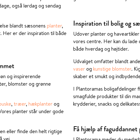
s dage, også lørdag og søndag
Inspiration til bolig og s
agelse blandt sæsonens
planter
,
. Her er der inspiration til både
Udover planter og haveartikler 
vores centre. Her kan du lade d
både hverdag og højtider.
Udvalget omfatter blandt andet
jemmet
vaser
og
kunstige blomster
. Ki
røn og inspirerende
skaber et smukt og indbydende
nter, blomster og grønne
I Plantoramas boligafdelinger 
smagfulde produkter til din ma
buske
,
træer
,
hækplanter
og
krydderier, snacks og delikates
 Vores planter står under gode
Få hjælp af faguddannet 
n eller finde den helt rigtige
å vej.
I Plantorama møder du medarbe