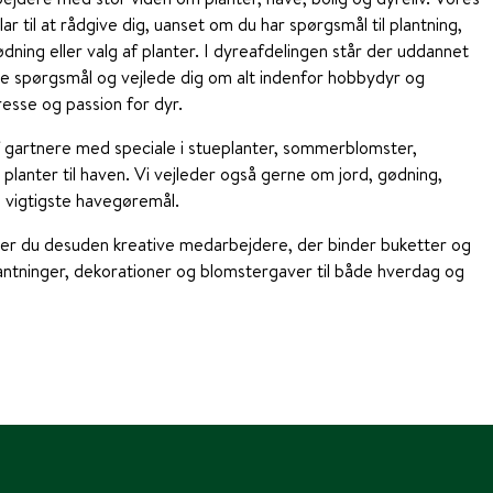
r til at rådgive dig, uanset om du har spørgsmål til plantning,
dning eller valg af planter. I dyreafdelingen står der uddannet
ine spørgsmål og vejlede dig om alt indenfor hobbydyr og
resse og passion for dyr.
f gartnere med speciale i stueplanter, sommerblomster,
planter til haven. Vi vejleder også gerne om jord, gødning,
 vigtigste havegøremål.
der du desuden kreative medarbejdere, der binder buketter og
ntninger, dekorationer og blomstergaver til både hverdag og