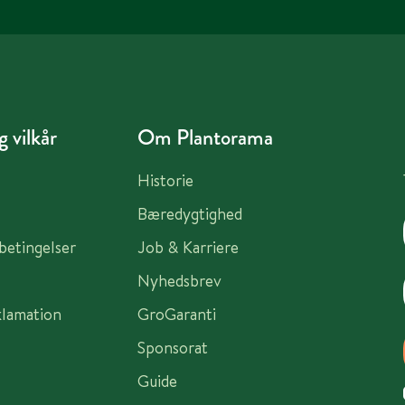
 vilkår
Om Plantorama
Historie
Bæredygtighed
sbetingelser
Job & Karriere
Nyhedsbrev
klamation
GroGaranti
Sponsorat
Guide