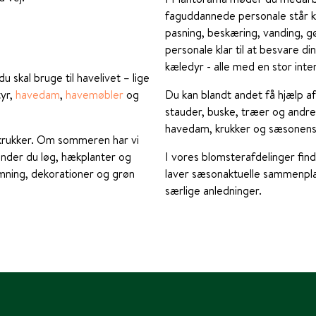
faguddannede personale står kla
pasning, beskæring, vanding, gø
personale klar til at besvare d
kæledyr - alle med en stor inte
 skal bruge til havelivet – lige
tyr,
havedam
,
havemøbler
og
Du kan blandt andet få hjælp a
stauder, buske, træer og andre 
havedam, krukker og sæsonens
g krukker. Om sommeren har vi
finder du løg, hækplanter og
I vores blomsterafdelinger fin
emning, dekorationer og grøn
laver sæsonaktuelle sammenpla
særlige anledninger.