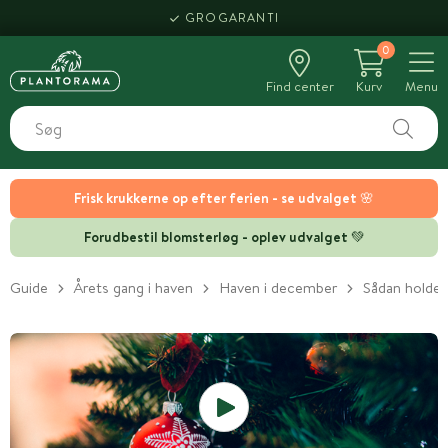
GROGARANTI
0
Find center
Kurv
Menu
Frisk krukkerne op efter ferien - se udvalget 🌸
Forudbestil blomsterløg - oplev udvalget 💚
Guide
Årets gang i haven
Haven i december
Sådan holder