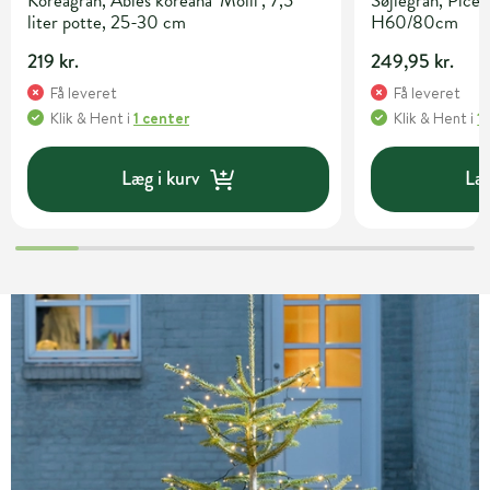
Koreagran, Abies koreana 'Molli', 7,5
Søjlegran, Picea
liter potte, 25-30 cm
H60/80cm
219 kr.
249,95 kr.
Få leveret
Få leveret
Klik & Hent
i
1 center
Klik & Hent
i
1
Læg i kurv
Læg