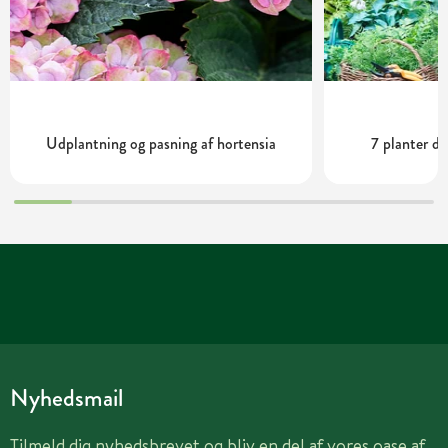
Udplantning og pasning af hortensia
7 planter de
Nyhedsmail
Tilmeld dig nyhedsbrevet og bliv en del af vores oase af