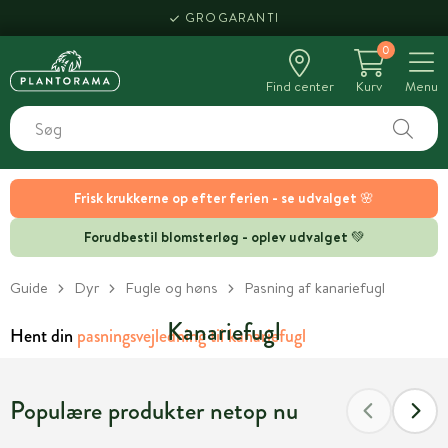
GROGARANTI
0
Find center
Kurv
Menu
Frisk krukkerne op efter ferien - se udvalget 🌸
Forudbestil blomsterløg - oplev udvalget 💚
Guide
Dyr
Fugle og høns
Pasning af kanariefugl
Kanariefugl
Hent din
pasningsvejledning til kanariefugl
Populære produkter netop nu