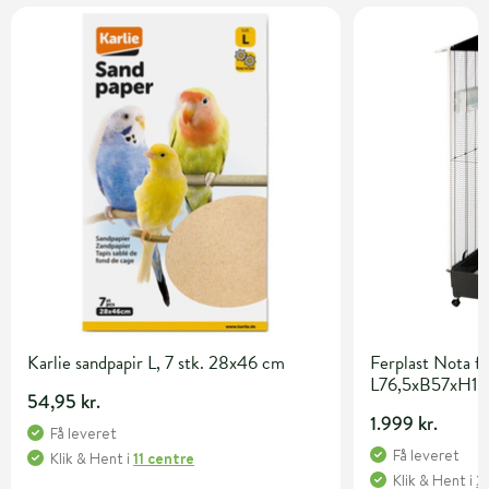
Karlie sandpapir L, 7 stk. 28x46 cm
Ferplast Nota fu
L76,5xB57xH16
54,95 kr.
1.999 kr.
Få leveret
Få leveret
Klik & Hent
i
11 centre
Klik & Hent
i
2