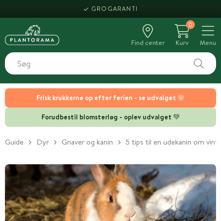
GROGARANTI
0
Find center
Kurv
Menu
Frisk krukkerne op efter ferien - se udvalget 🌸
Forudbestil blomsterløg - oplev udvalget 💚
Guide
Dyr
Gnaver og kanin
5 tips til en udekanin om vint