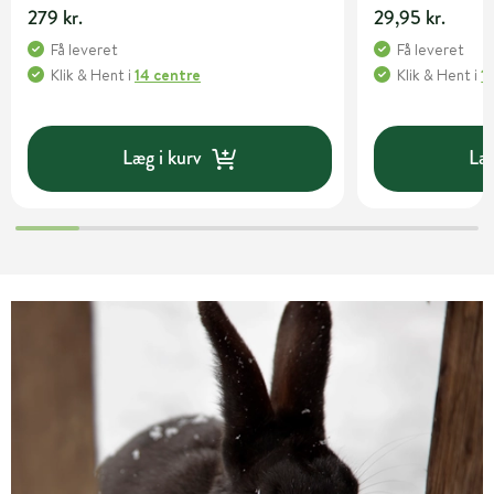
279 kr.
29,95 kr.
Få leveret
Få leveret
Klik & Hent
i
14 centre
Klik & Hent
i
1
Læg i kurv
Læg