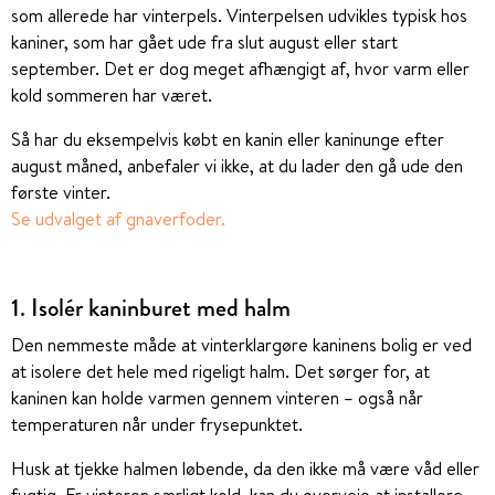
som allerede har vinterpels. Vinterpelsen udvikles typisk hos
kaniner, som har gået ude fra slut august eller start
september. Det er dog meget afhængigt af, hvor varm eller
kold sommeren har været.
Så har du eksempelvis købt en kanin eller kaninunge efter
august måned, anbefaler vi ikke, at du lader den gå ude den
første vinter.
Se udvalget af gnaverfoder.
1. Isolér kaninburet med halm
Den nemmeste måde at vinterklargøre kaninens bolig er ved
at isolere det hele med rigeligt halm. Det sørger for, at
kaninen kan holde varmen gennem vinteren – også når
temperaturen når under frysepunktet.
Husk at tjekke halmen løbende, da den ikke må være våd eller
fugtig. Er vinteren særligt kold, kan du overveje at installere