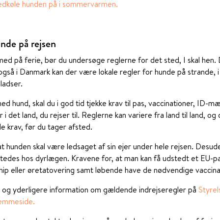
edkøle hunden på i sommervarmen.
unde på rejsen
d på ferie, bør du undersøge reglerne for det sted, I skal hen. D
 også i Danmark kan der være lokale regler for hunde på strande, i 
ladser.
ed hund, skal du i god tid tjekke krav til pas, vaccinationer, ID-mæ
 i det land, du rejser til. Reglerne kan variere fra land til land, o
le krav, før du tager afsted.
at hunden skal være ledsaget af sin ejer under hele rejsen. Desud
tedes hos dyrlægen. Kravene for, at man kan få udstedt et EU-pas
p eller øretatovering samt løbende have de nødvendige vaccinat
 og yderligere information om gældende indrejseregler på
Styrel
jemmeside.