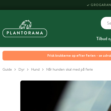
GROGARAN
Tilbud o
Frisk krukkerne op efter ferien - se udva
Guide
Dyr
Hund
Når hunden skal med på ferie