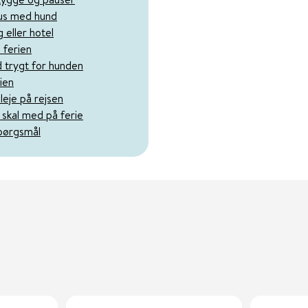
us med hund
eller hotel
 ferien
 trygt for hunden
ien
leje på rejsen
 skal med på ferie
spørgsmål