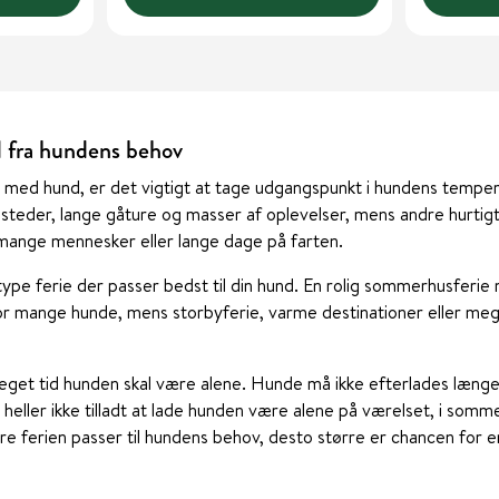
d fra hundens behov
 med hund, er det vigtigt at tage udgangspunkt i hundens temper
steder, lange gåture og masser af oplevelser, mens andre hurtigt
ange mennesker eller lange dage på farten.
type ferie der passer bedst til din hund. En rolig sommerhusferie
for mange hunde, mens storbyferie, varme destinationer eller me
get tid hunden skal være alene. Hunde må ikke efterlades længe
eller ikke tilladt at lade hunden være alene på værelset, i somme
e ferien passer til hundens behov, desto større er chancen for e