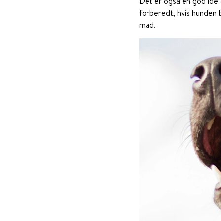
Det er også en god idé 
forberedt, hvis hunden b
mad.