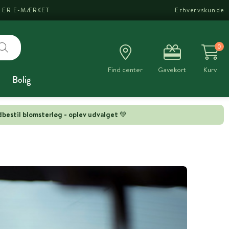
I ER E-MÆRKET
Erhvervskunde
0
Find center
Gavekort
Kurv
Bolig
bestil blomsterløg - oplev udvalget 💚