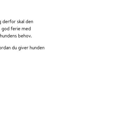
g derfor skal den
en god ferie med
l hundens behov.
vordan du giver hunden