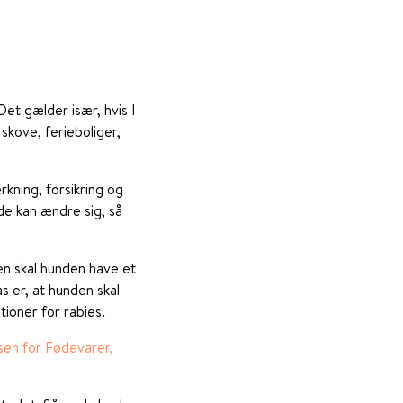
et gælder især, hvis I
skove, ferieboliger,
rkning, forsikring og
g de kan ændre sig, så
en skal hunden have et
 er, at hunden skal
ioner for rabies.
sen for Fødevarer,