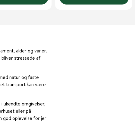
ament, alder og vaner.
 bliver stressede af
 med natur og faste
get transport kan være
 i ukendte omgivelser,
rhuset eller på
n god oplevelse for jer