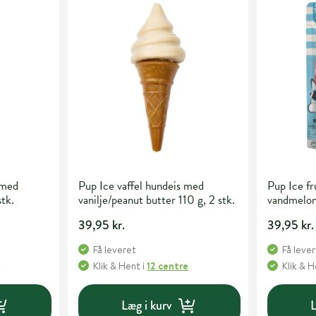
 med
Pup Ice vaffel hundeis med
Pup Ice f
tk.
vanilje/peanut butter 110 g, 2 stk.
vandmelon 
39,95 kr.
39,95 kr.
Få leveret
Få leve
e
Klik & Hent
i
12 centre
Klik & 
Læg i kurv
L