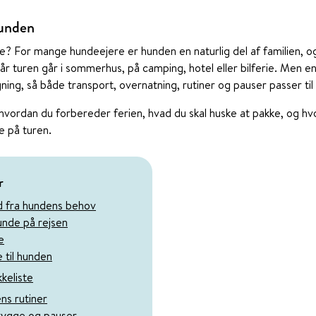
hunden
e? For mange hundeejere er hunden en naturlig del af familien, o
år turen går i sommerhus, på camping, hotel eller bilferie. Men 
ning, så både transport, overnatning, rutiner og pauser passer ti
, hvordan du forbereder ferien, hvad du skal huske at pakke, og h
e på turen.
r
d fra hundens behov
hunde på rejsen
e
 til hunden
keliste
ns rutiner
skygge og pauser