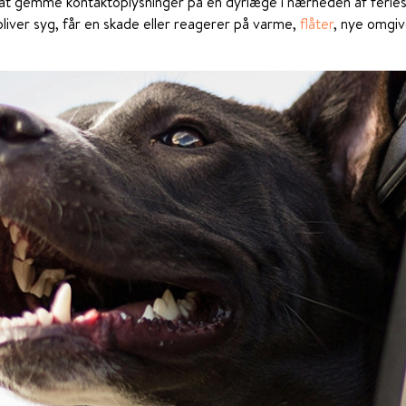
at gemme kontaktoplysninger på en dyrlæge i nærheden af feries
liver syg, får en skade eller reagerer på varme,
flåter
, nye omgiv