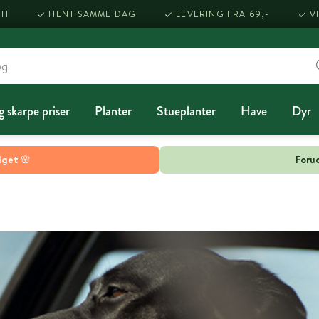
TI
HENT SAMME DAG
LEVERING FRA 69,-
V
g skarpe priser
Planter
Stueplanter
Have
Dyr
lget 🌸
Forud