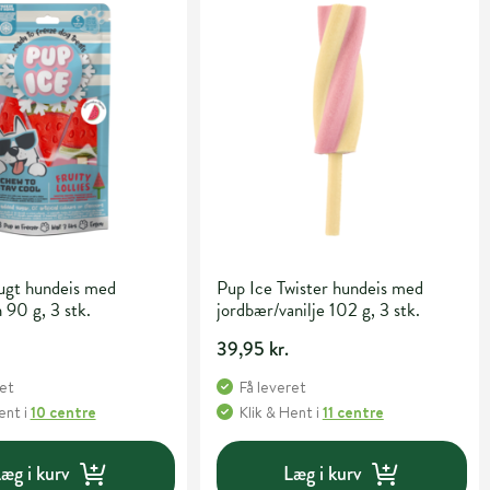
rugt hundeis med
Pup Ice Twister hundeis med
90 g, 3 stk.
jordbær/vanilje 102 g, 3 stk.
39,95 kr.
ret
Få leveret
Hent
i
10 centre
Klik & Hent
i
11 centre
æg i kurv
Læg i kurv