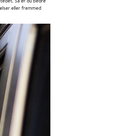
tedet. Så er du bedre
elser eller fremmed