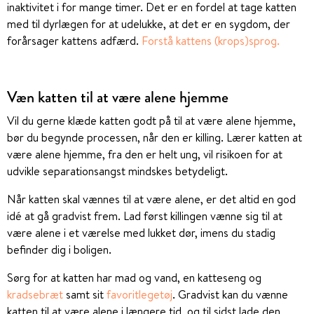
inaktivitet i for mange timer. Det er en fordel at tage katten
med til dyrlægen for at udelukke, at det er en sygdom, der
forårsager kattens adfærd.
Forstå kattens (krops)sprog.
Væn katten til at være alene hjemme
Vil du gerne klæde katten godt på til at være alene hjemme,
bør du begynde processen, når den er killing. Lærer katten at
være alene hjemme, fra den er helt ung, vil risikoen for at
udvikle separationsangst mindskes betydeligt.
Når katten skal vænnes til at være alene, er det altid en god
idé at gå gradvist frem. Lad først killingen vænne sig til at
være alene i et værelse med lukket dør, imens du stadig
befinder dig i boligen.
Sørg for at katten har mad og vand, en katteseng og
kradsebræt
samt sit
favoritlegetøj
. Gradvist kan du vænne
katten til at være alene i længere tid, og til sidst lade den