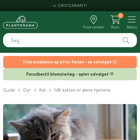
GROGARANTI
0
Find center
Kurv
Menu
Frisk krukkerne op efter ferien - se udvalget 🌸
Forudbestil blomsterløg - oplev udvalget 💚
Guide
Dyr
Kat
Når katten er alene hjemme