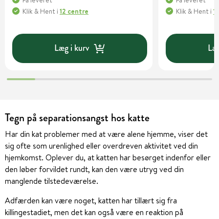
Klik & Hent
i
12 centre
Klik & Hent
i
1
Læg i kurv
Læg
Tegn på separationsangst hos katte
Har din kat problemer med at være alene hjemme, viser det
sig ofte som urenlighed eller overdreven aktivitet ved din
hjemkomst. Oplever du, at katten har besørget indenfor eller
den løber forvildet rundt, kan den være utryg ved din
manglende tilstedeværelse.
Adfærden kan være noget, katten har tillært sig fra
killingestadiet, men det kan også være en reaktion på