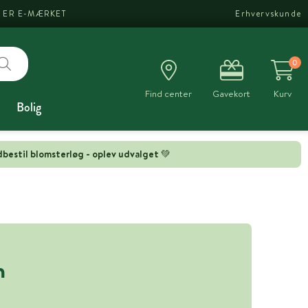
I ER E-MÆRKET
Erhvervskunde
0
Find center
Gavekort
Kurv
Bolig
bestil blomsterløg - oplev udvalget 💚
n