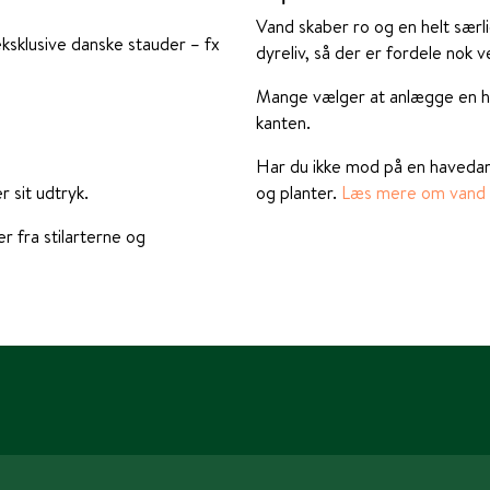
Vand skaber ro og en helt særli
ksklusive danske stauder – fx
dyreliv, så der er fordele nok v
Mange vælger at anlægge en ha
kanten.
Har du ikke mod på en havedam
 sit udtryk.
og planter.
Læs mere om vand i
r fra stilarterne og