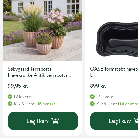
Søbygaard Terracotta
OASE formstøbt haveb
Havekrukke Antik terracotta
L
22cm x 20cm
99,95 kr.
899 kr.
Få leveret
Få leveret
Klik & Hent
i
16 centre
Klik & Hent
i
14 centr
Læg i kurv
Læg i kurv