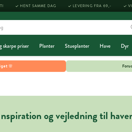
TI
HENT SAMME DAG
LEVERING FRA 69,-
V
g skarpe priser
Planter
Stueplanter
Have
Dyr
lget 🌸
Forud
Inspiration og vejledning til have