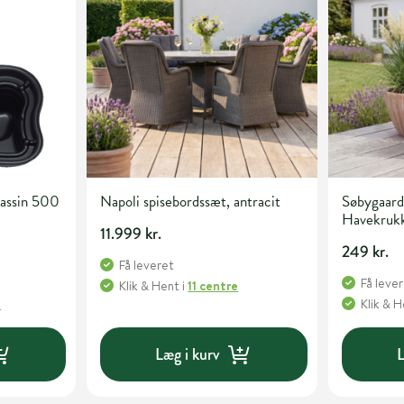
assin 500
Napoli spisebordssæt, antracit
Søbygaard
Havekrukke Antik terra
11.999 kr.
37cm x 2
249 kr.
Få leveret
Få leve
Klik & Hent
i
11 centre
e
Klik & 
Læg i kurv
L