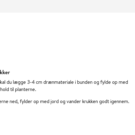
ukker
 skal du lægge 3-4 cm drænmateriale i bunden og fylde op med
old til planterne.
terne ned, fylder op med jord og vander krukken godt igennem.