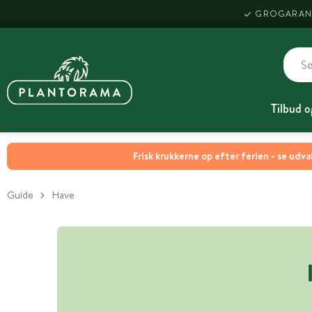
GROGARAN
Tilbud o
Frisk krukkerne op efter ferien - se udva
Guide
Have