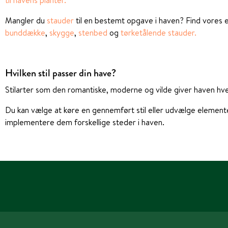
til havens planter.
Mangler du
stauder
til en bestemt opgave i haven? Find vores e
bunddække
,
skygge
,
stenbed
og
tørketålende stauder.
Hvilken stil passer din have?
Stilarter som den romantiske, moderne og vilde giver haven hver
Du kan vælge at køre en gennemført stil eller udvælge elemente
implementere dem forskellige steder i haven.