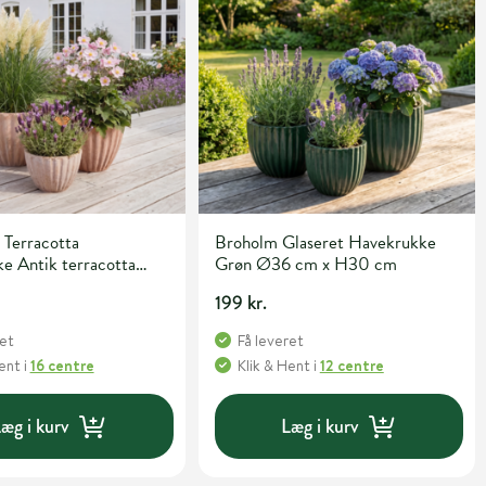
 Terracotta
Broholm Glaseret Havekrukke
cotta
Grøn Ø36 cm x H30 cm
7cm
199 kr.
ret
Få leveret
Hent
i
16 centre
Klik & Hent
i
12 centre
æg i kurv
Læg i kurv