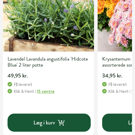
Lavendel Lavandula angustifolia 'Hidcote
Krysantemum C
Blue' 2 liter potte
assorterede sor
49,95 kr.
34,95 kr.
Få leveret
Få leveret
Klik & Hent
i
15 centre
Klik & Hent
i
1
Læg i kurv
Læg