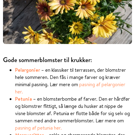
Gode sommerblomster til krukker:
Pelargonier
– en klassiker til terrassen, der blomstrer
hele sommeren. Den fås i mange farver og kræver
minimal pasning. Lær mere om
pasning af pelargonier
her.
Petunia
– en blomsterbombe af farver. Den er hårdfør
og blomstrer flittigt, så længe du husker at nippe de
visne blomster af. Petunia er flotte både for sig selv og
sammen med andre sommerblomster. Lær mere om
pasning af petunia her.
Margueritter
– enkle og charmerende blomster, der