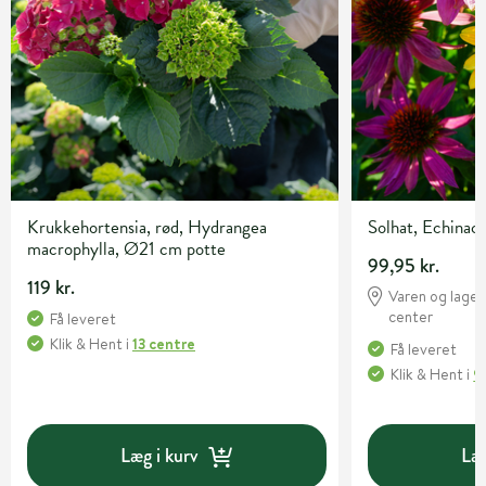
Krukkehortensia, rød, Hydrangea
Solhat, Echinace
macrophylla, Ø21 cm potte
99,95 kr.
119 kr.
Varen og lagert
center
Få leveret
Klik & Hent
i
13 centre
Få leveret
Klik & Hent
i
9
Læg i kurv
Læg