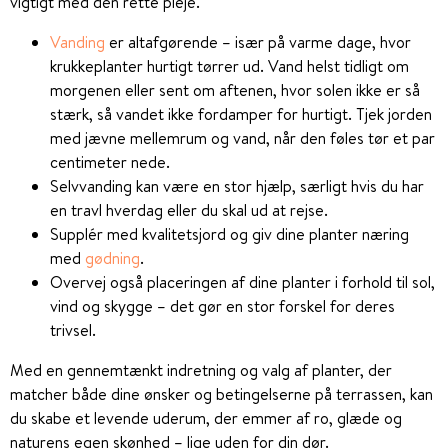
vigtigt med den rette pleje.
Vanding
er altafgørende – især på varme dage, hvor
krukkeplanter hurtigt tørrer ud. Vand helst tidligt om
morgenen eller sent om aftenen, hvor solen ikke er så
stærk, så vandet ikke fordamper for hurtigt. Tjek jorden
med jævne mellemrum og vand, når den føles tør et par
centimeter nede.
Selvvanding kan være en stor hjælp, særligt hvis du har
en travl hverdag eller du skal ud at rejse.
Supplér med kvalitetsjord og giv dine planter næring
med
gødning
.
Overvej også placeringen af dine planter i forhold til sol,
vind og skygge – det gør en stor forskel for deres
trivsel.
Med en gennemtænkt indretning og valg af planter, der
matcher både dine ønsker og betingelserne på terrassen, kan
du skabe et levende uderum, der emmer af ro, glæde og
naturens egen skønhed – lige uden for din dør.