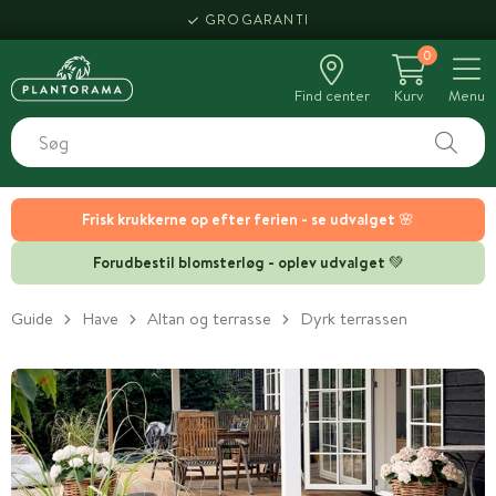
GROGARANTI
0
Find center
Kurv
Menu
Frisk krukkerne op efter ferien - se udvalget 🌸
Forudbestil blomsterløg - oplev udvalget 💚
Guide
Have
Altan og terrasse
Dyrk terrassen