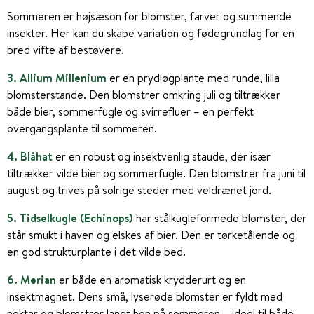
Sommeren er højsæson for blomster, farver og summende
insekter. Her kan du skabe variation og fødegrundlag for en
bred vifte af bestøvere.
3. Allium Millenium
er en prydløgplante med runde, lilla
blomsterstande. Den blomstrer omkring juli og tiltrækker
både bier, sommerfugle og svirrefluer – en perfekt
overgangsplante til sommeren.
4. Blåhat
er en robust og insektvenlig staude, der især
tiltrækker vilde bier og sommerfugle. Den blomstrer fra juni til
august og trives på solrige steder med veldrænet jord.
5. Tidselkugle (Echinops)
har stålkugleformede blomster, der
står smukt i haven og elskes af bier. Den er tørketålende og
en god strukturplante i det vilde bed.
6. Merian
er både en aromatisk krydderurt og en
insektmagnet. Dens små, lyserøde blomster er fyldt med
nektar og blomstrer langt hen på sommeren – ideel til både