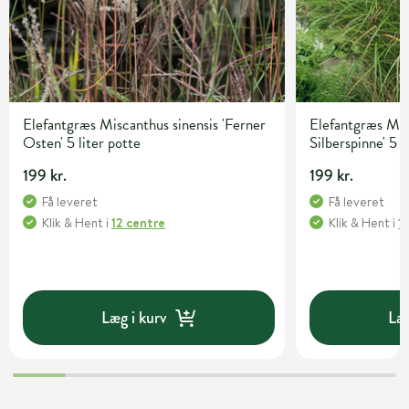
Elefantgræs Miscanthus sinensis 'Ferner
Elefantgræs Misc
Osten' 5 liter potte
Silberspinne' 5 l
199 kr.
199 kr.
Få leveret
Få leveret
Klik & Hent
i
12 centre
Klik & Hent
i
1
Læg i kurv
Læg