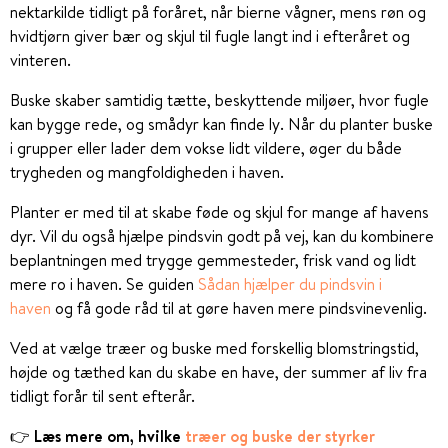
nektarkilde tidligt på foråret, når bierne vågner, mens røn og
hvidtjørn giver bær og skjul til fugle langt ind i efteråret og
vinteren.
Buske skaber samtidig tætte, beskyttende miljøer, hvor fugle
kan bygge rede, og smådyr kan finde ly. Når du planter buske
i grupper eller lader dem vokse lidt vildere, øger du både
trygheden og mangfoldigheden i haven.
Planter er med til at skabe føde og skjul for mange af havens
dyr. Vil du også hjælpe pindsvin godt på vej, kan du kombinere
beplantningen med trygge gemmesteder, frisk vand og lidt
mere ro i haven. Se guiden
Sådan hjælper du pindsvin i
haven
og få gode råd til at gøre haven mere pindsvinevenlig.
Ved at vælge træer og buske med forskellig blomstringstid,
højde og tæthed kan du skabe en have, der summer af liv fra
tidligt forår til sent efterår.
👉
Læs mere om, hvilke
træer og buske der styrker