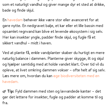
som et naturligt vandhul og giver mange dyr et sted at drikke,
bade og finde skjul.
En
havedam
behøver ikke være stor eller avanceret for at
gøre nytte. En nedgravet balje, et kar eller et lille bassin med
opsamlet regnvand kan blive et levende økosystem i sig selv.
Her kan insekter yngle, padder finde skjul, og fugle få et
sikkert vandhul – midt i haven.
Ved at plante få, enkle vandplanter skaber du hurtigt en mere
naturlig balance i dammen. Planterne giver skygge, ilt og skjul
og hjælper samtidig med at holde vandet klart. Over tid vil du
opleve, at livet omkring dammen vokser – ofte helt af sig selv.
Læs mere om, hvordan du kan
øge biodiversiteten med en
havedam.
🌿
Tip:
Fyld dammen med sten og lavvandede kanter – det
gør det lettere for insekter, fugle og padder at komme til og
fra.