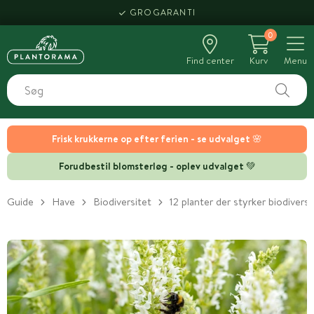
HENT SAMME DAG
GROGARANTI
0
Find center
Kurv
Menu
Frisk krukkerne op efter ferien - se udvalget 🌸
Forudbestil blomsterløg - oplev udvalget 💚
Guide
Have
Biodiversitet
12 planter der styrker biodivers