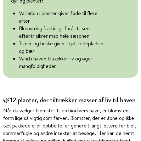
dyr og planter:
Variation i planter giver føde til flere
arter
Blomstring fra tidligt forår til sent
efterår sikrer mad hele sæsonen
Træer og buske giver skjul, redepladser
og bær
Vand i haven tiltrækker liv og øger
mangfoldigheden
🌿
12 planter, der tiltrækker masser af liv til haven
Når du vælger blomster til en biodivers have, er blomstens
form lige så vigtig som farven. Blomster, der er åbne og ikke
tæt pakkede eller dobbelte, er generelt langt lettere for bier,
sommerfugle og andre insekter at besøge. Her kan de nemt
komme til nektar og pollen, hvilket gør disse blomster langt