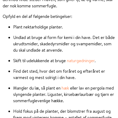
der nok komme sommerfugle.
Opfyld en del af følgende betingelser:
Plant nektarholdige planter.
Undlad at bruge al form for kemi i din have. Det er både
ukrudtsmidler, skadedyrsmidler og svampemidler, som
du skal undlade at anvende.
Skift til udelukkende at bruge
naturgødninger
.
Find det sted, hvor det om foråret og efteråret er
varmest og mest solrigt i din have.
Mangler du læ, så plant en
hæk
eller lav en pergola med
slyngende planter. Liguster, kirsebærlaurbær og tjørn er
sommerfuglevenlige hække.
Hold fokus på de planter, der blomstrer fra august og
frem mod vinterens komme – antallet af sommerfugle