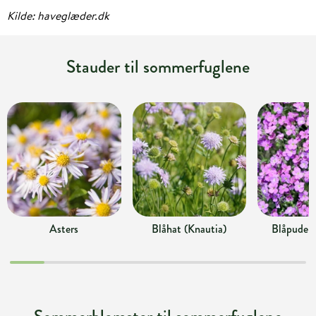
Kilde: haveglæder.dk
Stauder til sommerfuglene
Asters
Blåhat (Knautia)
Blåpude (