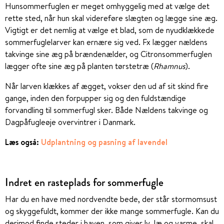
Hunsommerfuglen er meget omhyggelig med at vælge det
rette sted, når hun skal videreføre slægten og lægge sine æg.
Vigtigt er det nemlig at vælge et blad, som de nyudklækkede
sommerfuglelarver kan ernære sig ved. Fx lægger nældens
takvinge sine æg på brændenælder, og Citronsommerfuglen
lægger ofte sine æg på planten tørstetræ (
Rhamnus
).
Når larven klækkes af ægget, vokser den ud af sit skind fire
gange, inden den forpupper sig og den fuldstændige
forvandling til sommerfugl sker. Både Nældens takvinge og
Dagpåfugleøje overvintrer i Danmark.
Læs også:
Udplantning og pasning af lavendel
Indret en rasteplads for sommerfugle
Har du en have med nordvendte bede, der står stormomsust
og skyggefuldt, kommer der ikke mange sommerfugle. Kan du
derimod finde steder i haven, som giver ly, læ og varme, skal