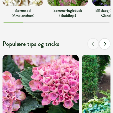
Bærmispel
Sommerfuglebusk
Blåskæg (C
(Amelanchier)
(Buddleja)
Clando
Populære tips og tricks