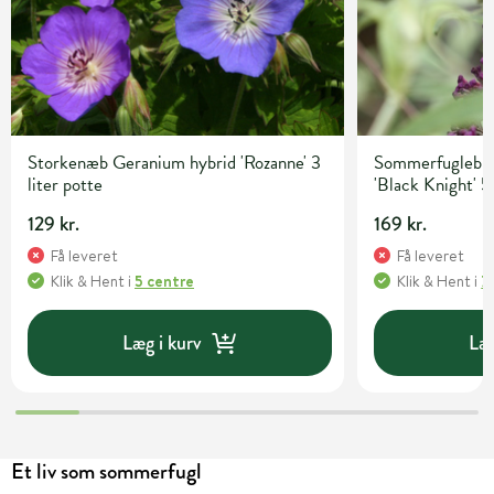
Storkenæb Geranium hybrid 'Rozanne' 3
Sommerfuglebusk
liter potte
'Black Knight' 5 
129 kr.
169 kr.
Få leveret
Få leveret
Klik & Hent
i
5 centre
Klik & Hent
i
7
Læg i kurv
Læg
Et liv som sommerfugl