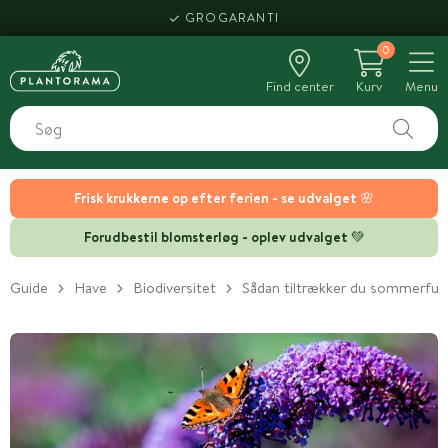
GROGARANTI
0
Find center
Kurv
Menu
Frisk krukkerne op efter ferien - se udvalget 🌸
Forudbestil blomsterløg - oplev udvalget 💚
Guide
Have
Biodiversitet
Sådan tiltrækker du sommerfugl