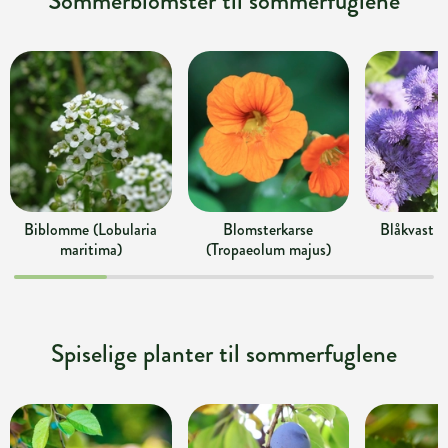
Sommerblomster til sommerfuglene
Biblomme (Lobularia
Blomsterkarse
Blåkvast 
maritima)
(Tropaeolum majus)
Spiselige planter til sommerfuglene