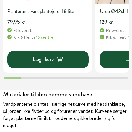
Plantorama vandplantejord, 18 liter
Urup Ø42xH11
79,95 kr.
129 kr.
Få leveret
Få leveret
Klik & Hent
i
16 centre
Klik & Hent
i
1
Læg i kurv
Læg
Materialer til den nemme vandhave
Vandplanterne plantes i særlige netkurve med hessianklæde,
så jorden ikke flyder ud og forurener vandet. Kurvene sørger
for, at planterne får ilt til rødderne og ikke breder sig for
meget.