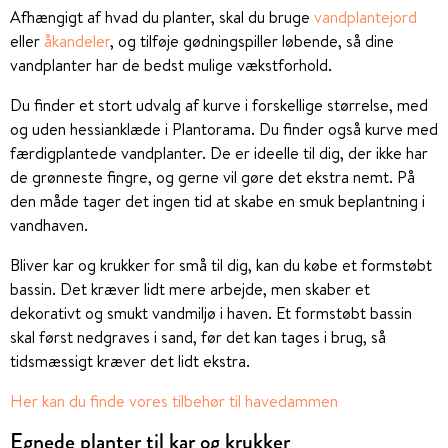
Afhængigt af hvad du planter, skal du bruge
vandplantejord
eller
åkandeler
, og tilføje gødningspiller løbende, så dine
vandplanter har de bedst mulige vækstforhold.
Du finder et stort udvalg af kurve i forskellige størrelse, med
og uden hessianklæde i Plantorama. Du finder også kurve med
færdigplantede vandplanter. De er ideelle til dig, der ikke har
de grønneste fingre, og gerne vil gøre det ekstra nemt. På
den måde tager det ingen tid at skabe en smuk beplantning i
vandhaven.
Bliver kar og krukker for små til dig, kan du købe et formstøbt
bassin. Det kræver lidt mere arbejde, men skaber et
dekorativt og smukt vandmiljø i haven. Et formstøbt bassin
skal først nedgraves i sand, før det kan tages i brug, så
tidsmæssigt kræver det lidt ekstra.
Her kan du finde vores tilbehør til havedammen
Egnede planter til kar og krukker