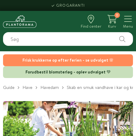
GROGARANTI
0
Find center
Kurv
Menu
Frisk krukkerne op efter ferien - se udvalget 🌸
Forudbestil blomsterløg - oplev udvalget 💚
Guide
Have
Havedam
Skab en smuk vandhave i kar og kr