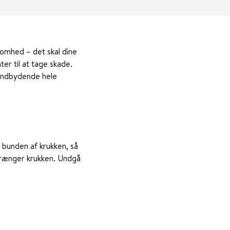
somhed – det skal dine
er til at tage skade.
r indbydende hele
i bunden af krukken, så
prænger krukken. Undgå