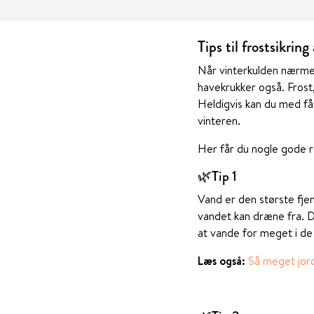
Tips til frostsikrin
Når vinterkulden nærmer
havekrukker også. Frost,
Heldigvis kan du med få 
vinteren.
Her får du nogle gode rå
🌿Tip 1
Vand er den største fje
vandet kan dræne fra.
D
at vande for meget i de
Læs også:
Så meget jord