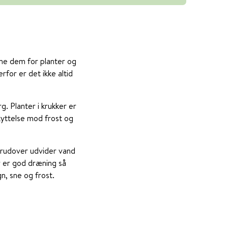
mme dem for planter og
for er det ikke altid
g. Planter i krukker er
kyttelse mod frost og
erudover udvider vand
er er god dræning så
gn, sne og frost.