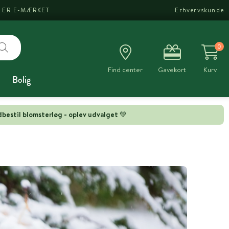
I ER E-MÆRKET
Erhvervskunde
0
Find center
Gavekort
Kurv
Bolig
bestil blomsterløg - oplev udvalget 💚