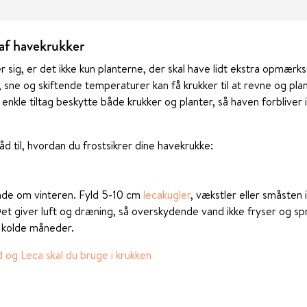
g af havekrukker
 sig, er det ikke kun planterne, der skal have lidt ekstra opmærk
 sne og skiftende temperaturer kan få krukker til at revne og plant
enkle tiltag beskytte både krukker og planter, så haven forblive
d til, hvordan du frostsikrer dine havekrukke:
nde om vinteren. Fyld 5-10 cm
lecakugler
, vækstler eller småsten 
et giver luft og dræning, så overskydende vand ikke fryser og s
 kolde måneder.
 og Leca skal du bruge i krukken