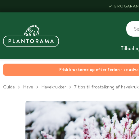
GROGARAN
Tilbud o
Frisk krukkerne op efter ferien - se udva
Guide
Have
Havekrukker
7 tips til frostsikring af havekru