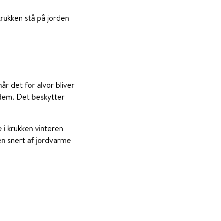
krukken stå på jorden
år det for alvor bliver
r dem. Det beskytter
 i krukken vinteren
en snert af jordvarme