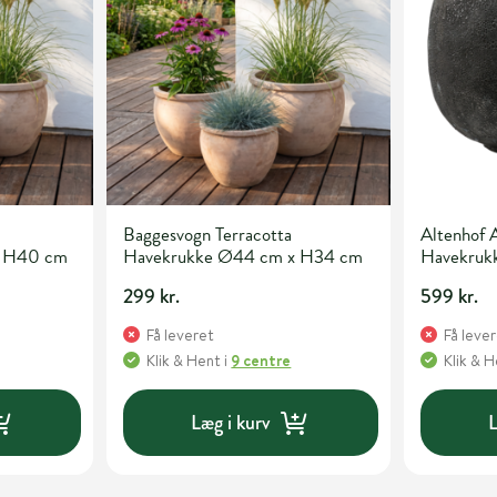
Baggesvogn Terracotta
Altenhof 
4 cm x H40 cm
Havekrukke Ø44 cm x H34 cm
Havekrukk
40cm
299 kr.
599 kr.
Få leveret
Få leve
Klik & Hent
i
9 centre
Klik & 
Læg i kurv
L