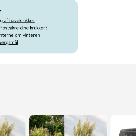
r
ing af havekrukker
frostsikre dine krukker?
anterne om vinteren
spørgsmål