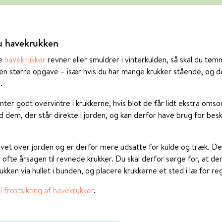
du havekrukken
ne
havekrukker
revner eller smuldrer i vinterkulden, så skal du tø
en større opgave – især hvis du har mange krukker stående, og der
.
ter godt overvintre i krukkerne, hvis blot de får lidt ekstra omsor
 dem, der står direkte i jorden, og kan derfor have brug for bes
hævet over jorden og er derfor mere udsatte for kulde og træk. D
er ofte årsagen til revnede krukker. Du skal derfor sørge for, at d
ukken via hullet i bunden, og placere krukkerne et sted i læ for re
til frostsikring af havekrukker
.