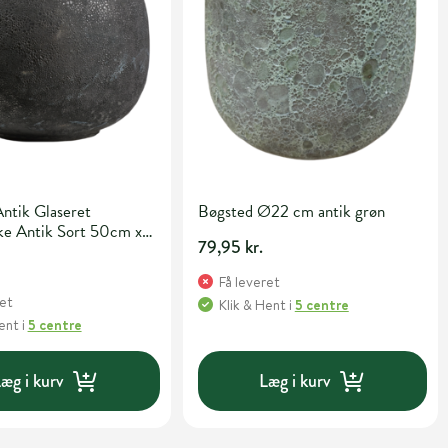
Antik Glaseret
Bøgsted Ø22 cm antik grøn
e Antik Sort 50cm x
79,95 kr.
Få leveret
ret
Klik & Hent
i
5 centre
Hent
i
5 centre
æg i kurv
Læg i kurv