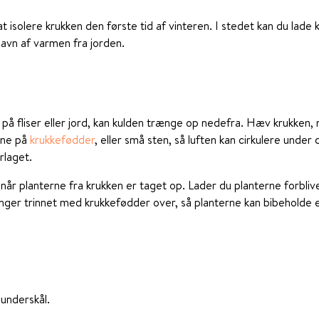
t isolere krukken den første tid af vinteren. I stedet kan du lade 
 gavn af varmen fra jorden.
 på fliser eller jord, kan kulden trænge op nedefra. Hæv krukken, n
erne på
krukkefødder
, eller små sten, så luften kan cirkulere unde
rlaget.
 når planterne fra krukken er taget op. Lader du planterne forblive
ringer trinnet med krukkefødder over, så planterne kan bibeholde 
 underskål.