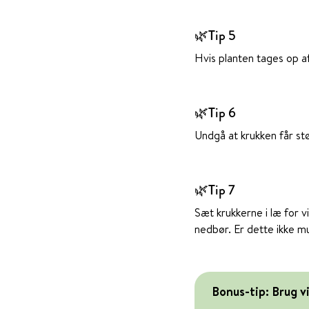
🌿Tip 5
Hvis planten tages op a
🌿Tip 6
Undgå at krukken får stø
🌿Tip 7
Sæt krukkerne i læ for v
nedbør. Er dette ikke mul
Bonus-tip: Brug v