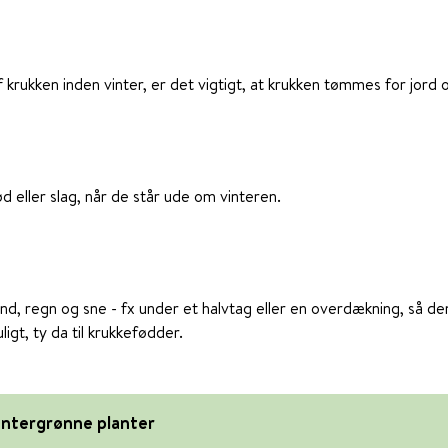
f krukken inden vinter, er det vigtigt, at krukken tømmes for jor
d eller slag, når de står ude om vinteren.
ind, regn og sne - fx under et halvtag eller en overdækning, så den
igt, ty da til krukkefødder.
intergrønne planter