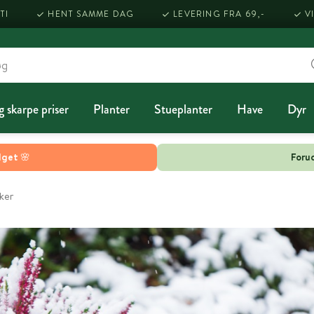
TI
HENT SAMME DAG
LEVERING FRA 69,-
V
g skarpe priser
Planter
Stueplanter
Have
Dyr
lget 🌸
Forud
kker