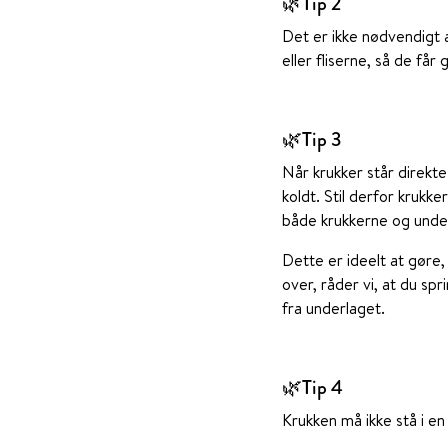
🌿Tip 2
Det er ikke nødvendigt a
eller fliserne, så de får
🌿Tip 3
Når krukker står direkte
koldt.
Stil derfor krukk
både krukkerne og unde
Dette er ideelt at gøre,
over, råder vi, at du sp
fra underlaget.
🌿Tip 4
Krukken må ikke stå i en