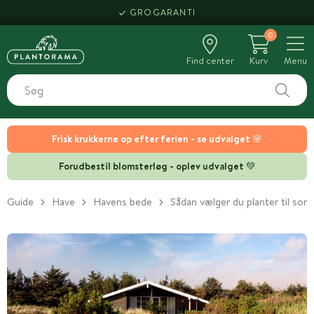
HENT SAMME DAG
GROGARANTI
0
Find center
Kurv
Menu
Frisk krukkerne op efter ferien - se udvalget 🌸
Forudbestil blomsterløg - oplev udvalget 💚
Guide
Have
Havens bede
Sådan vælger du planter til s