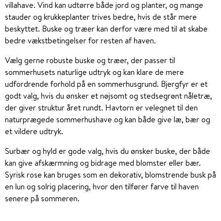
villahave. Vind kan udtørre både jord og planter, og mange
stauder og krukkeplanter trives bedre, hvis de står mere
beskyttet. Buske og træer kan derfor være med til at skabe
bedre vækstbetingelser for resten af haven.
Vælg gerne robuste buske og træer, der passer til
sommerhusets naturlige udtryk og kan klare de mere
udfordrende forhold på en sommerhusgrund. Bjergfyr er et
godt valg, hvis du ønsker et nøjsomt og stedsegrønt nåletræ,
der giver struktur året rundt. Havtorn er velegnet til den
naturprægede sommerhushave og kan både give læ, bær og
et vildere udtryk.
Surbær og hyld er gode valg, hvis du ønsker buske, der både
kan give afskærmning og bidrage med blomster eller bær.
Syrisk rose kan bruges som en dekorativ, blomstrende busk på
en lun og solrig placering, hvor den tilfører farve til haven
senere på sommeren.