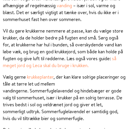
afhængige af regelmæssig
vanding
– især i sol, varme og
blæst. Det er særligt vigtigt at tænke over, hvis du ikke er i
sommerhuset fast hen over sommeren.
Vil du gøre krukkerne nemmere at passe, kan du vælge store
krukker, da de holder bedre på fugten end små. Sørg også
for, at krukkerne har hul i bunden, så overskydende vand kan
løbe væk, og brug en god krukkejord, som både kan holde på
fugten og give luft til rødderne. Læs også vores guide:
så
meget jord og Leca skal du bruge i krukken.
Vælg gerne
krukkeplanter
, der kan klare solrige placeringer og
tåle at tørre let ud mellem
vandingerne.
Sommerfuglelavendel
og
hindebæger
er gode
valg til sommerhuset, især i krukker på en solrig terrasse. De
trives bedst i sol og veldrænet jord og giver et let,
sommerligt udtryk. Sommerfuglelavendel er samtidig god,
hvis du vil tiltrække bier og sommerfugle.