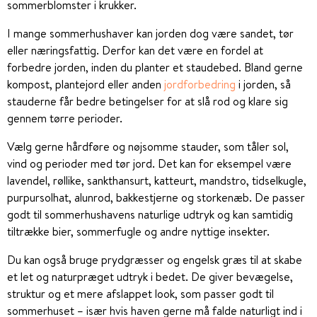
sommerblomster i krukker.
I mange sommerhushaver kan jorden dog være sandet, tør
eller næringsfattig. Derfor kan det være en fordel at
forbedre jorden, inden du planter et staudebed. Bland gerne
kompost, plantejord eller anden
jordforbedring
i jorden, så
stauderne får bedre betingelser for at slå rod og klare sig
gennem tørre perioder.
Vælg gerne hårdføre og nøjsomme stauder, som tåler sol,
vind og perioder med tør jord. Det kan for eksempel være
lavendel, røllike, sankthansurt, katteurt, mandstro, tidselkugle,
purpursolhat, alunrod, bakkestjerne og storkenæb. De passer
godt til sommerhushavens naturlige udtryk og kan samtidig
tiltrække bier, sommerfugle og andre nyttige insekter.
Du kan også bruge prydgræsser og engelsk græs til at skabe
et let og naturpræget udtryk i bedet. De giver bevægelse,
struktur og et mere afslappet look, som passer godt til
sommerhuset – især hvis haven gerne må falde naturligt ind i