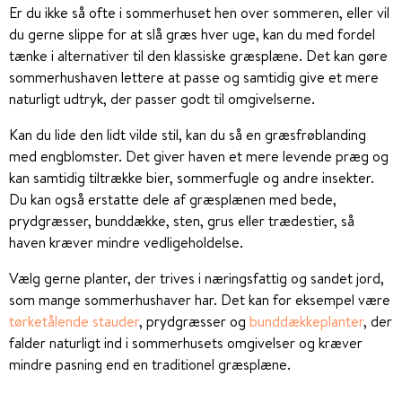
Er du ikke så ofte i sommerhuset hen over sommeren, eller vil
du gerne slippe for at slå græs hver uge, kan du med fordel
tænke i alternativer til den klassiske græsplæne. Det kan gøre
sommerhushaven lettere at passe og samtidig give et mere
naturligt udtryk, der passer godt til omgivelserne.
Kan du lide den lidt vilde stil, kan du så en græsfrøblanding
med engblomster. Det giver haven et mere levende præg og
kan samtidig tiltrække bier, sommerfugle og andre insekter.
Du kan også erstatte dele af græsplænen med bede,
prydgræsser, bunddække, sten, grus eller trædestier, så
haven kræver mindre vedligeholdelse.
Vælg gerne planter, der trives i næringsfattig og sandet jord,
som mange sommerhushaver har. Det kan for eksempel være
tørketålende stauder
, prydgræsser og
bunddækkeplanter
, der
falder naturligt ind i sommerhusets omgivelser og kræver
mindre pasning end en traditionel græsplæne.