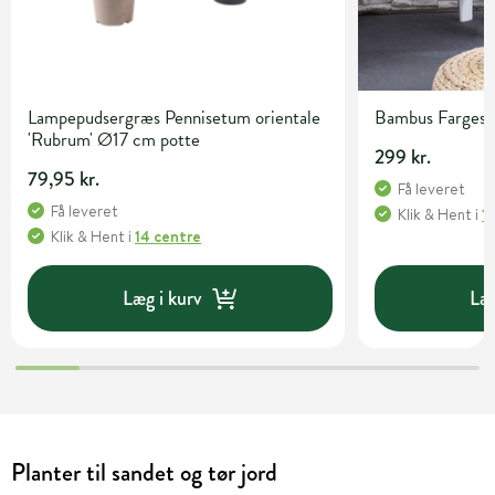
Lampepudsergræs Pennisetum orientale
Bambus Fargesia 
'Rubrum' Ø17 cm potte
299 kr.
79,95 kr.
Få leveret
Få leveret
Klik & Hent
i
1
Klik & Hent
i
14 centre
Læg i kurv
Læg
Planter til sandet og tør jord