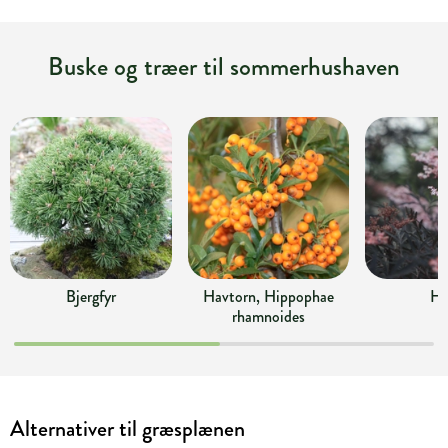
Buske og træer til sommerhushaven
Bjergfyr
Havtorn, Hippophae
Hy
rhamnoides
Alternativer til græsplænen