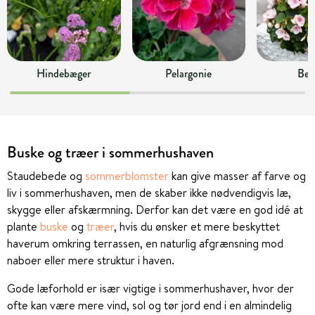
Hindebæger
Pelargonie
Bet
Buske og træer i sommerhushaven
Staudebede og
sommerblomster
kan give masser af farve og
liv i sommerhushaven, men de skaber ikke nødvendigvis læ,
skygge eller afskærmning. Derfor kan det være en god idé at
plante
buske
og
træer
, hvis du ønsker et mere beskyttet
haverum omkring terrassen, en naturlig afgrænsning mod
naboer eller mere struktur i haven.
Gode læforhold er især vigtige i sommerhushaver, hvor der
ofte kan være mere vind, sol og tør jord end i en almindelig