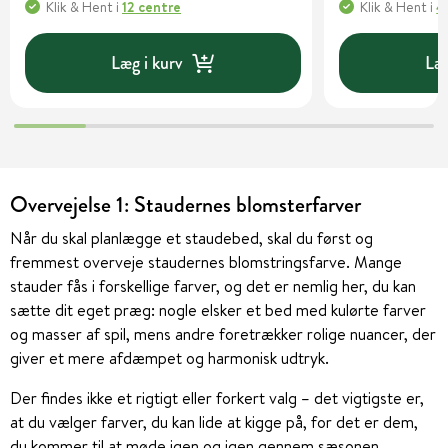
Klik & Hent
i
12 centre
Klik & Hent
i
4
Læg i kurv
Læg
Overvejelse 1: Staudernes blomsterfarver
Når du skal planlægge et staudebed, skal du først og
fremmest overveje staudernes blomstringsfarve. Mange
stauder fås i forskellige farver, og det er nemlig her, du kan
sætte dit eget præg: nogle elsker et bed med kulørte farver
og masser af spil, mens andre foretrækker rolige nuancer, der
giver et mere afdæmpet og harmonisk udtryk.
Der findes ikke et rigtigt eller forkert valg – det vigtigste er,
at du vælger farver, du kan lide at kigge på, for det er dem,
du kommer til at møde igen og igen gennem sæsonen.