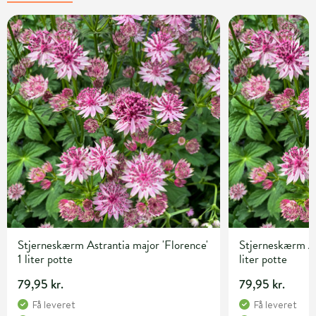
Stjerneskærm Astrantia major 'Florence'
Stjerneskærm As
1 liter potte
liter potte
79,95 kr.
79,95 kr.
Få leveret
Få leveret