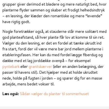
grupper giver derimod et blødere og mere naturligt bed, hvor
planterne flyder sammen og skaber et frodigt helhedsindtryk
– en løsning, der klæder den romantiske og mere “levende”
have rigtig godt.
Nogle foretrækker også, at stauderne står mere solitært med
god planteafstand, så hver plante får lov at komme til sin ret.
Vælger du den løsning, er det en fordel at tænke ukrudt ind
fra start, fordi der vil være mere bar jord mellem planterne i
etableringsfasen. Her kan du med fordel lægge fiberdug og
dække med et lag jorddække ovenpå – for eksempel
pyntebark
eller
granitskærver
(eller en anden belægning, der
passer til havens stil). Det hjælper med at holde ukrudtet
nede, holde på fugten i jorden – og sparer dig for en masse
arbejde, mens bedet vokser til.
Læs også:
Sådan vælger du planter til sommerhuset