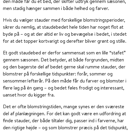
den måde får du et bed, der skifter udtryk gennem sæsonen,
men stadig hænger sammen i både helhed og farver.
Hvis du vælger stauder med forskellige blomstringsperioder,
sikrer du nemlig, at staudebedet hele tiden har noget flot at
byde på – og at der altid er liv og bevægelse i bedet, i stedet
for at det topper kortvarigt og derefter bliver grønt og stille.
Et godt staudebed er derfor sammensat som en lille “stafet”
gennem sæsonen. Det betyder, at både forgrunden, midten
og den bagerste del af bedet gerne skal rumme stauder, der
blomstrer på forskellige tidspunkter: forår, sommer og
sensommer/efterår. På den måde får du farver og blomster i
flere lag på én gang – og bedet føles frodigt og interessant,
uanset hvor du kigger fra.
Det er ofte blomstringstiden, mange synes er den sværeste
del af planlægningen. For det kan godt være en udfordring at
finde stauder, der både tiltaler dig, passer ind i farverne, har
den rigtige højde – og som blomstrer præcis på det tidspunkt,