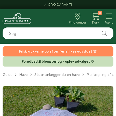
GROGARANTI
0
Find center
Kurv
Menu
Frisk krukkerne op efter ferien - se udvalget 🌸
Forudbestil blomsterløg - oplev udvalget 💚
Guide
Have
Sådan anlægger du en have
Planlægning af s