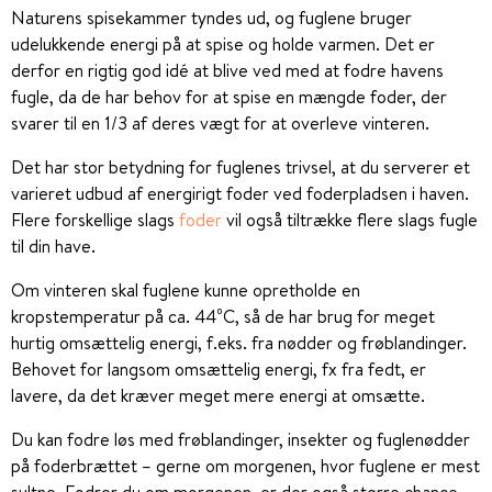
Naturens spisekammer tyndes ud, og fuglene bruger
udelukkende energi på at spise og holde varmen. Det er
derfor en rigtig god idé at blive ved med at fodre havens
fugle, da de har behov for at spise en mængde foder, der
svarer til en 1/3 af deres vægt for at overleve vinteren.
Det har stor betydning for fuglenes trivsel, at du serverer et
varieret udbud af energirigt foder ved foderpladsen i haven.
Flere forskellige slags
foder
vil også tiltrække flere slags fugle
til din have.
Om vinteren skal fuglene kunne opretholde en
kropstemperatur på ca. 44⁰C, så de har brug for meget
hurtig omsættelig energi, f.eks. fra nødder og frøblandinger.
Behovet for langsom omsættelig energi, fx fra fedt, er
lavere, da det kræver meget mere energi at omsætte.
Du kan fodre løs med frøblandinger, insekter og fuglenødder
på foderbrættet – gerne om morgenen, hvor fuglene er mest