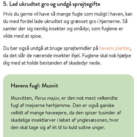
5. Lad ukrudtet gro og undgå sprøjtegifte
Hvis du gerne vil have så mange fugle som muligt i haven, kan
du med fordel lade ukrudtet og græsset gro i hjørnerne. Så
samler der sig nemlig insekter og smådyr, som fuglene er
vilde med at spise.
Du bør også undgå at bruge sprøjtemidler på
havens planter
,
da det slår de nærende insekter ihjel. Fuglene skal nok hjælpe
dig med at holde bestanden af skadedyr nede.
Havens fugl: Musvit
Musvitten,
Parus major
, er den nok mest velkendte
fugl af mejserne herhjemme. Den er også ganske
vellidt af mange haveejere, da den spiser tusinder af
skadelige insektlarver i løbet af ynglesæsonen, hvor
den skal tage sig af ét til to kuld sultne unger.