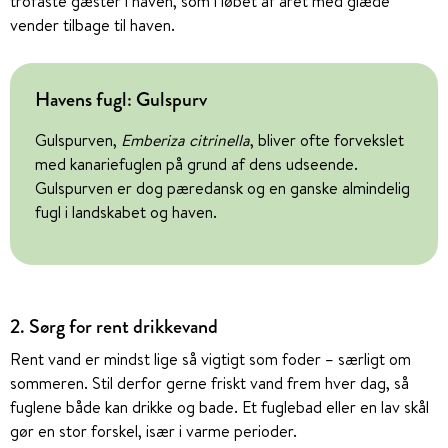
trofaste gæster i haven, som i løbet af året med glæde
vender tilbage til haven.
Havens fugl: Gulspurv
Gulspurven,
Emberiza citrinella
, bliver ofte forvekslet
med kanariefuglen på grund af dens udseende.
Gulspurven er dog pæredansk og en ganske almindelig
fugl i landskabet og haven.
2. Sørg for rent drikkevand
Rent vand er mindst lige så vigtigt som foder – særligt om
sommeren. Stil derfor gerne friskt vand frem hver dag, så
fuglene både kan drikke og bade. Et fuglebad eller en lav skål
gør en stor forskel, især i varme perioder.