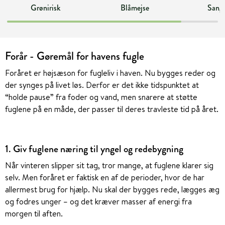
Grønirisk
Blåmejse
Sang
Forår - Gøremål for havens fugle
Foråret er højsæson for fugleliv i haven. Nu bygges reder og
der synges på livet løs. Derfor er det ikke tidspunktet at
“holde pause” fra foder og vand, men snarere at støtte
fuglene på en måde, der passer til deres travleste tid på året.
1. Giv fuglene næring til yngel og redebygning
Når vinteren slipper sit tag, tror mange, at fuglene klarer sig
selv. Men foråret er faktisk en af de perioder, hvor de har
allermest brug for hjælp. Nu skal der bygges rede, lægges æg
og fodres unger – og det kræver masser af energi fra
morgen til aften.