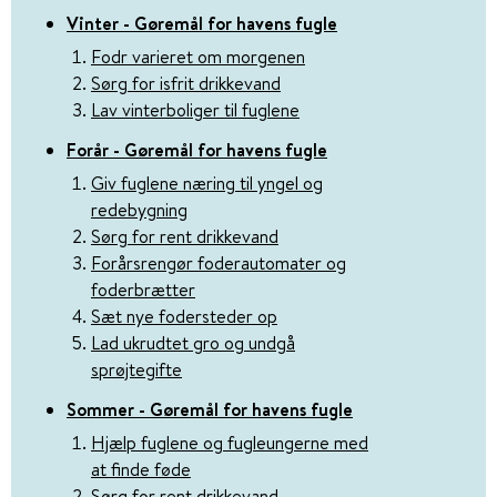
Vinter - Gøremål for havens fugle
Fodr varieret om morgenen
Sørg for isfrit drikkevand
Lav vinterboliger til fuglene
Forår - Gøremål for havens fugle
Giv fuglene næring til yngel og
redebygning
Sørg for rent drikkevand
Forårsrengør foderautomater og
foderbrætter
Sæt nye fodersteder op
Lad ukrudtet gro og undgå
sprøjtegifte
Sommer - Gøremål for havens fugle
Hjælp fuglene og fugleungerne med
at finde føde
Sørg for rent drikkevand