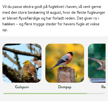
Vil du passe ekstra godt på fuglelivet i haven, så vent gerne
med den store beskæring til august, hvor de fleste fugleunger
er blevet flyvefærdige og har forladt reden. Det giver ro i
hækken – og flere trygge steder for havens fugle at vokse
op.
Gulspurv
Dompap
Rød