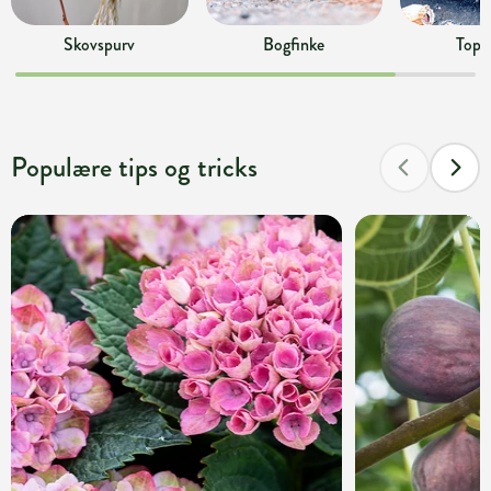
Skovspurv
Bogfinke
Topm
Populære tips og tricks