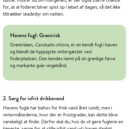
sultne. Fodrer du om morgenen, er der også større chance
for, at al foderet bliver spist op i løbet af dagen, så det ikke
tiltrækker skadedyr om natten.
Havens fugl: Grønirisk
Grønirisken,
Canduelis chloris
, er en kendt fugl i haven
og blandt de hyppigste vintergæster ved
foderpladsen. Den kendes nemt på sin grønlige farve
og markante gule vingebånd.
2. Sørg for isfrit drikkevand
Havens fugle har behov for frisk vand året rundt, men i
vintermånederne, hvor der er frostgrader, kan dette blive
vanskeligt at finde. Derfor skal du, hvis du vil gøre fuglene en
tjeneste, sørge for at stille isfrit vand ud i haven dagligt.