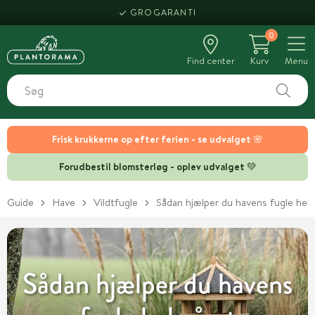
HENT SAMME DAG
0
Find center
Kurv
Menu
Frisk krukkerne op efter ferien - se udvalget 🌸
Forudbestil blomsterløg - oplev udvalget 💚
Guide
Have
Vildtfugle
Sådan hjælper du havens fugle hele
Sådan hjælper du havens