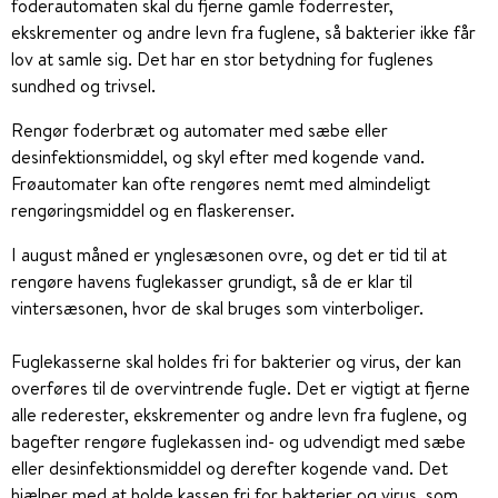
foderautomaten skal du fjerne gamle foderrester,
ekskrementer og andre levn fra fuglene, så bakterier ikke får
lov at samle sig. Det har en stor betydning for fuglenes
sundhed og trivsel.
Rengør foderbræt og automater med sæbe eller
desinfektionsmiddel, og skyl efter med kogende vand.
Frøautomater kan ofte rengøres nemt med almindeligt
rengøringsmiddel og en flaskerenser.
I august måned er ynglesæsonen ovre, og det er tid til at
rengøre havens fuglekasser grundigt, så de er klar til
vintersæsonen, hvor de skal bruges som vinterboliger.
Fuglekasserne skal holdes fri for bakterier og virus, der kan
overføres til de overvintrende fugle. Det er vigtigt at fjerne
alle rederester, ekskrementer og andre levn fra fuglene, og
bagefter rengøre fuglekassen ind- og udvendigt med sæbe
eller desinfektionsmiddel og derefter kogende vand. Det
hjælper med at holde kassen fri for bakterier og virus, som