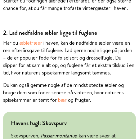
Starter du fodringen allerede i efteråret, er der også større
chance for, at du får mange trofaste vintergæster i haven.
2. Lad nedfaldne æbler ligge til fuglene
Har du
æbletræer
i haven, kan de nedfaldne æbler være en
ren efterårsgave til fuglene. Lad gerne nogle ligge på jorden
– de er populær føde for fx solsort og drosselfugle. Du
slipper for at samle alt op, og fuglene får et ekstra tilskud i en
tid, hvor naturens spisekammer langsomt tømmes.
Du kan også gemme nogle af de mindst stødte æbler og
bruge dem som foder senere på vinteren, hvor naturens
spisekammer er tømt for
bær
og frugter.
Havens fugl: Skovspurv
Skovspurven,
Passer montanus
, kan være svær at