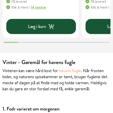
Få leveret
Få leveret
Klik & Hent
i
14 centre
Klik & Hent
i
1
Læg i kurv
Læg
Vinter - Gøremål for havens fugle
Vinteren kan være hård kost for
havens fugle
. Når frosten
bider, og naturens spisekammer er tømt, bruger fuglene det
meste af dagen på at finde mad og holde varmen. Heldigvis
kan du gøre en stor forskel med få, enkle gøremål.
1. Fodr varieret om morgenen