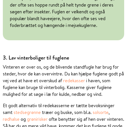
der ofte ses hoppe rundt på helt tynde grene i deres
søgen efter insekter. Fuglen er velkendt og også
populær blandt haveejere, hvor den ofte ses ved
foderbrættet og hængende i mejsekuglerne.
3. Lav vinterboliger til fuglene
Vinteren er over os, og de blivende standfugle har brug for
steder, hvor de kan overvintre. Du kan hjælpe fuglene godt på
vej ved at have et overskud af
redekasser
i haven, som
fuglene kan bruge til vinterbolig. Kasserne giver fuglene
mulighed for at søge i læ for kulde, nedbør og vind.
Et godt alternativ til redekasserne er tætte bevoksninger
samt
stedsegrønne
træer og buske, som bl.a.
solsorte
,
rødhalse
og
grønirisker
ofte benytter sig af hen over vinteren.
Så har du en mere vild have, kommer det kun fuglene til gode.