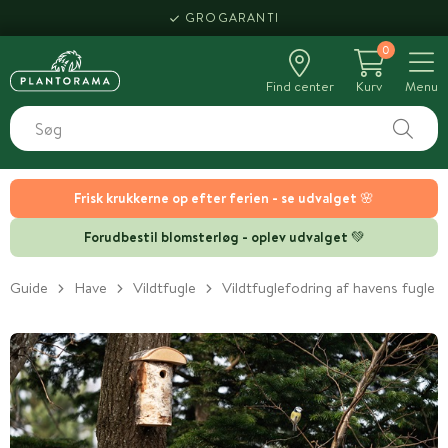
GROGARANTI
0
Find center
Kurv
Menu
Frisk krukkerne op efter ferien - se udvalget 🌸
Forudbestil blomsterløg - oplev udvalget 💚
Guide
Have
Vildtfugle
Vildtfuglefodring af havens fugle h