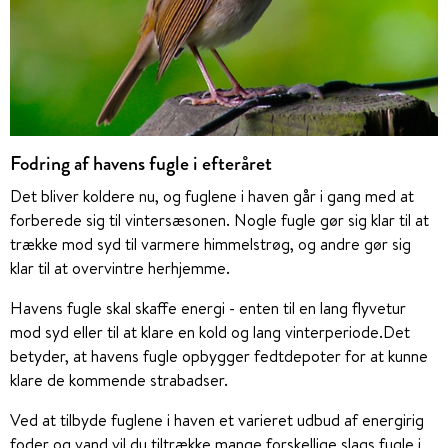
Fodring af havens fugle i efteråret
Det bliver koldere nu, og fuglene i haven går i gang med at
forberede sig til vintersæsonen. Nogle fugle gør sig klar til at
trække mod syd til varmere himmelstrøg, og andre gør sig
klar til at overvintre herhjemme.
Havens fugle skal skaffe energi - enten til en lang flyvetur
mod syd eller til at klare en kold og lang vinterperiode.Det
betyder, at havens fugle opbygger fedtdepoter for at kunne
klare de kommende strabadser.
Ved at tilbyde fuglene i haven et varieret udbud af energirig
foder og vand vil du tiltrække mange forskellige slags fugle i