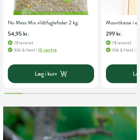
No Mess Mix vildtfuglefoder 2 kg
Musvitkasse i 
54,95 kr.
299 kr.
Få leveret
Få leveret
Klik & Hent
i
10 centre
Klik & Hent
i
1
Læg i kurv
Læg