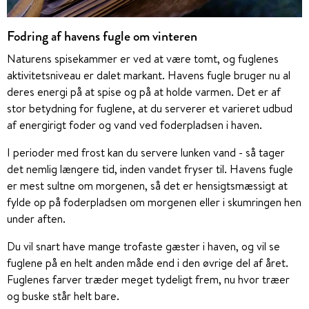
Fodring af havens fugle om vinteren
Naturens spisekammer er ved at være tomt, og fuglenes
aktivitetsniveau er dalet markant. Havens fugle bruger nu al
deres energi på at spise og på at holde varmen. Det er af
stor betydning for fuglene, at du serverer et varieret udbud
af energirigt foder og vand ved foderpladsen i haven.
I perioder med frost kan du servere lunken vand - så tager
det nemlig længere tid, inden vandet fryser til. Havens fugle
er mest sultne om morgenen, så det er hensigtsmæssigt at
fylde op på foderpladsen om morgenen eller i skumringen hen
under aften.
Du vil snart have mange trofaste gæster i haven, og vil se
fuglene på en helt anden måde end i den øvrige del af året.
Fuglenes farver træder meget tydeligt frem, nu hvor træer
og buske står helt bare.