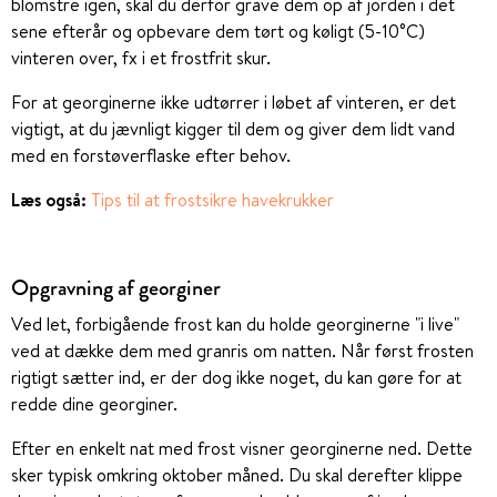
blomstre igen, skal du derfor grave dem op af jorden i det
sene efterår og opbevare dem tørt og køligt (5-10°C)
vinteren over, fx i et frostfrit skur.
For at georginerne ikke udtørrer i løbet af vinteren, er det
vigtigt, at du jævnligt kigger til dem og giver dem lidt vand
med en forstøverflaske efter behov.
Læs også:
Tips til at frostsikre havekrukker
Opgravning af georginer
Ved let, forbigående frost kan du holde georginerne "i live"
ved at dække dem med granris om natten. Når først frosten
rigtigt sætter ind, er der dog ikke noget, du kan gøre for at
redde dine georginer.
Efter en enkelt nat med frost visner georginerne ned. Dette
sker typisk omkring oktober måned. Du skal derefter klippe