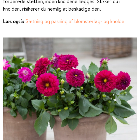
forberede støtten, inden knoldene lægges. Stikker du i
knolden, risikerer du nemlig at beskadige den.
Læs også:
Sætning og pasning af blomsterløg- og knolde