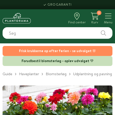
GROGARANTI
0
Find center
Kurv
Menu
Frisk krukkerne op efter ferien - se udvalget 🌸
Forudbestil blomsterløg - oplev udvalget 💚
Guide
Haveplanter
Blomsterløg
Udplantning og pasning a