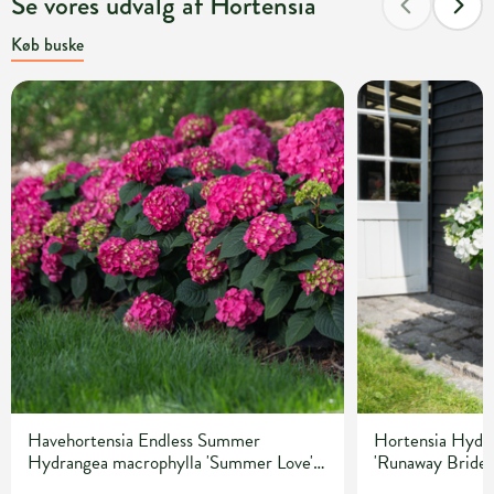
Se vores udvalg af Hortensia
Køb buske
Havehortensia Endless Summer
Hortensia Hydr
Hydrangea macrophylla 'Summer Love' 5
'Runaway Bride
liter potte