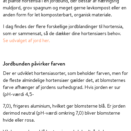
at plante hortensia i en jordbund, der består af næringsrig
muldjord, grov spagnum og meget gerne løvkompost eller en
anden form for let komposterbart, organisk materiale.
I dag findes der flere forskellige jordblandinger til hortensia,
som er sammensat, så de dækker dine hortensiaers behov.
Se udvalget af jord her.
Jordbunden påvirker farven
Der er udviklet hortensiasorter, som beholder farven, men for
de fleste almindelige hortensiaer gælder det, at blomsternes
farve afhænger af jordens surhedsgrad. Hvis jorden er sur
(pH-værdi 4,5-
7,0), frigøres aluminium, hvilket gør blomsterne blå. Er jorden
derimod neutral (pH-værdi omkring 7,0) bliver blomsterne
hvide eller rosa.