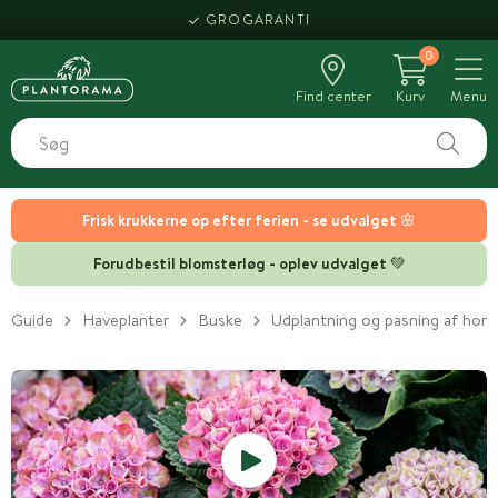
HENT SAMME DAG
GROGARANTI
0
Find center
Kurv
Menu
Frisk krukkerne op efter ferien - se udvalget 🌸
Forudbestil blomsterløg - oplev udvalget 💚
Guide
Haveplanter
Buske
Udplantning og pasning af hort