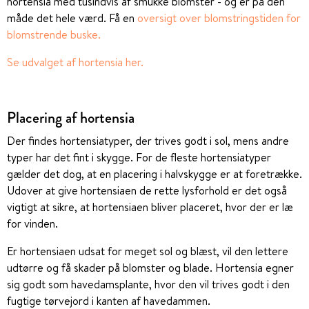
hortensia med tusindvis af smukke blomster - og er på den
måde det hele værd. Få en
oversigt over blomstringstiden for
blomstrende buske.
Se udvalget af hortensia her.
Placering af hortensia
Der findes hortensiatyper, der trives godt i sol, mens andre
typer har det fint i skygge. For de fleste hortensiatyper
gælder det dog, at en placering i halvskygge er at foretrække.
Udover at give hortensiaen de rette lysforhold er det også
vigtigt at sikre, at hortensiaen bliver placeret, hvor der er læ
for vinden.
Er hortensiaen udsat for meget sol og blæst, vil den lettere
udtørre og få skader på blomster og blade. Hortensia egner
sig godt som havedamsplante, hvor den vil trives godt i den
fugtige tørvejord i kanten af havedammen.