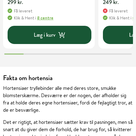
299 kr.
249 kr.
Få leveret
Få leveret
Klik & Hent
i
8 centre
Klik & Hent
i
6
Læg i kurv
Læg
Fakta om hortensia
Hortensiaer tryllebinder alle med deres store, smukke
blomsterskærme. Desværre er der nogen, der afholder sig
fra at holde deres egne hortensiaer, fordi de fejlagtigt tror, at
de er besværlige.
Det er rigtigt, at hortensiaer sætter krav til pasningen, men så
snart at du giver dem de forhold, de har brug for, så kvitterer