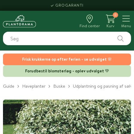
GROGARANTI
0
Find center
Kurv
Menu
Frisk krukkerne op efter ferien - se udvalget 🌸
Forudbestil blomsterløg - oplev udvalget 💚
Guide
Haveplanter
Buske
Udplantning og pasning af sølv