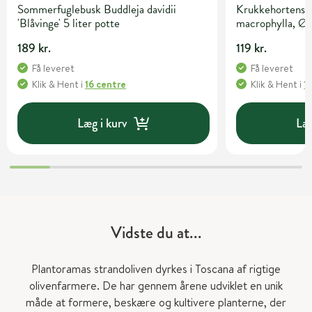
Sommerfuglebusk Buddleja davidii
Krukkehortensia
'Blåvinge' 5 liter potte
macrophylla, Ø
189 kr.
119 kr.
Få leveret
Få leveret
Klik & Hent
i
16 centre
Klik & Hent
i
1
Læg i kurv
Læg
Vidste du at...
Plantoramas strandoliven dyrkes i Toscana af rigtige
olivenfarmere. De har gennem årene udviklet en unik
måde at formere, beskære og kultivere planterne, der