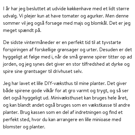
I år har jeg besluttet at udvide køkkenhave med et lidt større
udvalg. Vi plejer kun at have tomater og agurker. Men denne
sommer vil jeg også forsøge med majs og blomkål. Det er jeg
meget spændt på.
De sidste vintermåneder er en perfekt tid til at tyvstarte
forspiringen af forskellige grønsager og urter. Desuden er det
hyggeligt at følge med i, når de små grønne spirer titter op ad
jorden, og jeg synes det giver en stor tilfredshed at dyrke og
spire sine grøntsager til drivhuset selv.
Jeg har lavet et lille DIY-væksthus til mine planter. Det giver
både spirene gode vilkår for at gro varmt og trygt, og så ser
det også hyggeligt ud. Minivæksthuset kan bruges hele året,
og kan blandt andet også bruges som en vækstkasse til andre
planter. Brug kassen som en del af indretningen og find et
perfekt sted, hvor du kan arrangere en lille minioase med
blomster og planter.