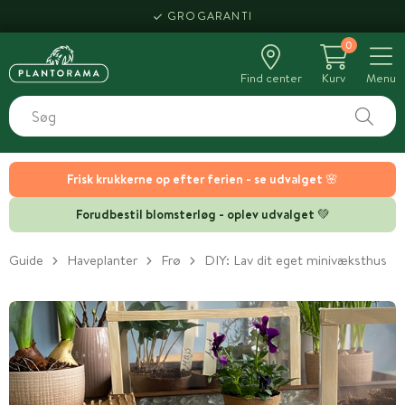
GROGARANTI
0
Find center
Kurv
Menu
Frisk krukkerne op efter ferien - se udvalget 🌸
Forudbestil blomsterløg - oplev udvalget 💚
Guide
Haveplanter
Frø
DIY: Lav dit eget minivæksthus