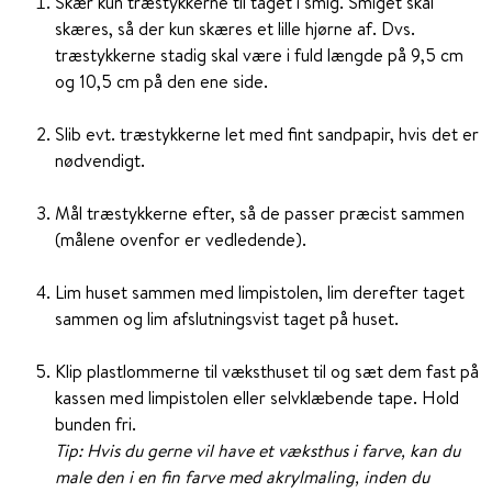
Skær kun træstykkerne til taget i smig. Smiget skal
skæres, så der kun skæres et lille hjørne af. Dvs.
træstykkerne stadig skal være i fuld længde på 9,5 cm
og 10,5 cm på den ene side.
Slib evt. træstykkerne let med fint sandpapir, hvis det er
nødvendigt.
Mål træstykkerne efter, så de passer præcist sammen
(målene ovenfor er vedledende).
Lim huset sammen med limpistolen, lim derefter taget
sammen og lim afslutningsvist taget på huset.
Klip plastlommerne til væksthuset til og sæt dem fast på
kassen med limpistolen eller selvklæbende tape. Hold
bunden fri.
Tip: Hvis du gerne vil have et væksthus i farve, kan du
male den i en fin farve med akrylmaling, inden du