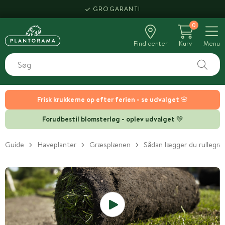
GROGARANTI
0
Find center
Kurv
Menu
Frisk krukkerne op efter ferien - se udvalget 🌸
Forudbestil blomsterløg - oplev udvalget 💚
Guide
Haveplanter
Græsplænen
Sådan lægger du rullegræ