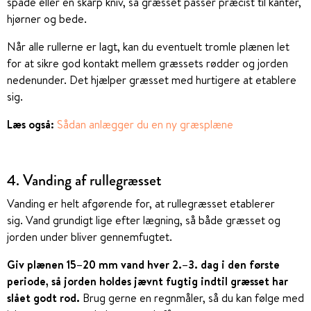
spade eller en skarp kniv, så græsset passer præcist til kanter,
hjørner og bede.
Når alle rullerne er lagt, kan du eventuelt tromle plænen let
for at sikre god kontakt mellem græssets rødder og jorden
nedenunder. Det hjælper græsset med hurtigere at etablere
sig.
Læs også:
Sådan anlægger du en ny græsplæne
4. Vanding af rullegræsset
Vanding er helt afgørende for, at rullegræsset etablerer
sig. Vand grundigt lige efter lægning, så både græsset og
jorden under bliver gennemfugtet.
Giv plænen 15–20 mm vand hver 2.–3. dag i den første
periode, så jorden holdes jævnt fugtig indtil græsset har
slået godt rod.
Brug gerne en regnmåler, så du kan følge med