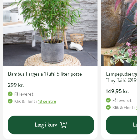
Bambus Fargesia 'Rufa' 5 liter potte
Lampepudsergræ
'Tiny Tails' Ø19
299 kr.
149,95 kr.
Få leveret
Få leveret
Klik & Hent
i
13 centre
Klik & Hent
i
9
Læg i kurv
Læg