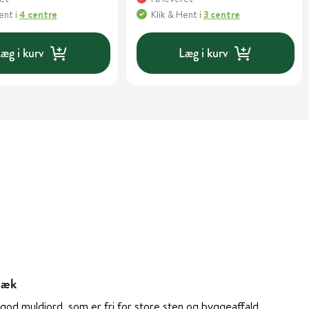
Hent
i
4 centre
Klik & Hent
i
3 centre
æg i kurv
Læg i kurv
hæk
god muldjord, som er fri for store sten og byggeaffald.