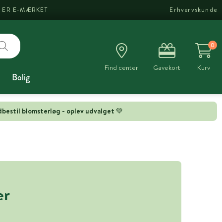
I ER E-MÆRKET
Erhvervskunde
0
Find center
Gavekort
Kurv
Bolig
bestil blomsterløg - oplev udvalget 💚
er