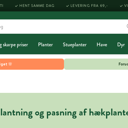
TI
HENT SAMME DAG
LEVERING FRA 69,-
V
g skarpe priser
Planter
Stueplanter
Have
Dyr
lget 🌸
Forud
lantning og pasning af hækplant