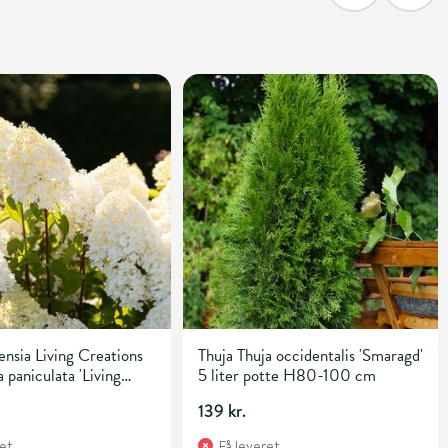
nsia Living Creations
Thuja Thuja occidentalis 'Smaragd'
paniculata 'Living
5 liter potte H80-100 cm
' 5 liter potte
139 kr.
ret
Få leveret