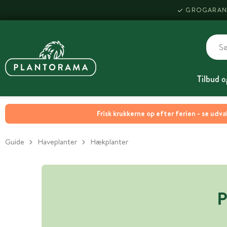
GROGARAN
Tilbud o
Frisk krukkerne op efter ferien - se udva
Guide
Haveplanter
Hækplanter
P