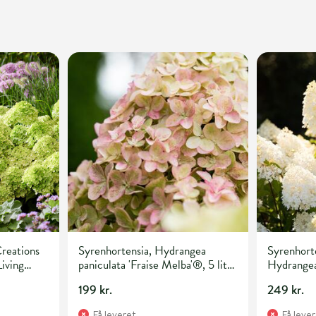
Creations
Syrenhortensia, Hydrangea
Syrenhorte
Living
paniculata 'Fraise Melba'®, 5 liter
Hydrangea 
te
potte
Sugar Rush
199 kr.
249 kr.
Få leveret
Få leve