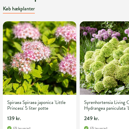
Køb hækplanter
Spiraea Spiraea japonica 'Little
Syrenhortensia Living 
Princess' 5 liter potte
Hydrangea paniculata '
Little Apple' 5 liter pot
139 kr.
249 kr.
Få leveret
Få leveret