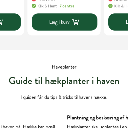
Klik & Hent
i
7 centre
Klik & 
Læg i kurv
L
Haveplanter
Guide til hækplanter i haven
I guiden får du tips & tricks til havens hække.
Plantning og beskæring af 
 i haven på. Hække kan også
Hækplanter skal udplantes i en 