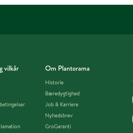
 vilkår
Om Plantorama
Historie
Bæredygtighed
sbetingelser
Job & Karriere
Nyhedsbrev
klamation
GroGaranti