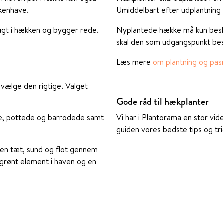
kkenhave.
Umiddelbart efter udplantning s
lugt i hækken og bygger rede.
Nyplantede hække må kun beskæ
skal den som udgangspunkt bes
Læs mere
om plantning og pas
 vælge den rigtige. Valget
Gode råd til hækplanter
de, pottede og barrodede samt
Vi har i Plantorama en stor vid
guiden vores bedste tips og tr
den tæt, sund og flot gennem
grønt element i haven og en