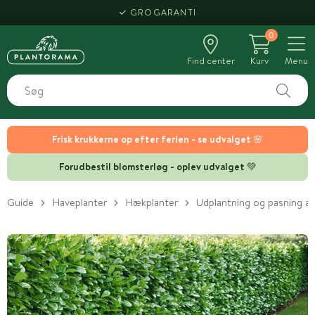
GROGARANTI
0
Find center
Kurv
Menu
Frisk krukkerne op efter ferien - se udvalget 🌸
Forudbestil blomsterløg - oplev udvalget 💚
Guide
Haveplanter
Hækplanter
Udplantning og pasning af