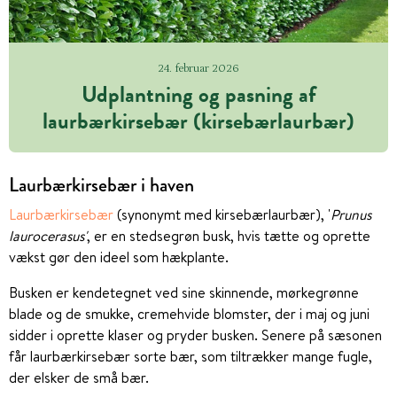
24. februar 2026
Udplantning og pasning af
laurbærkirsebær (kirsebærlaurbær)
Laurbærkirsebær i haven
Laurbærkirsebær
(synonymt med kirsebærlaurbær), '
Prunus
laurocerasus'
, er en stedsegrøn busk, hvis tætte og oprette
vækst gør den ideel som hækplante.
Busken er kendetegnet ved sine skinnende, mørkegrønne
blade og de smukke, cremehvide blomster, der i maj og juni
sidder i oprette klaser og pryder busken. Senere på sæsonen
får laurbærkirsebær sorte bær, som tiltrækker mange fugle,
der elsker de små bær.