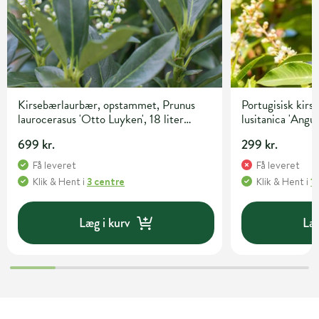
Kirsebærlaurbær, opstammet, Prunus
Portugisisk kir
laurocerasus 'Otto Luyken', 18 liter
lusitanica 'Angust
potte, 50 cm
70-80 cm
699 kr.
299 kr.
Få leveret
Få leveret
Klik & Hent
i
3 centre
Klik & Hent
i
1
Læg i kurv
Læg