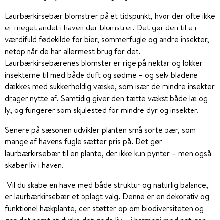
Laurbærkirsebær blomstrer på et tidspunkt, hvor der ofte ikke
er meget andet i haven der blomstrer. Det gør den til en
værdifuld fødekilde for bier, sommerfugle og andre insekter,
netop når de har allermest brug for det.
Laurbærkirsebærenes blomster er rige på nektar og lokker
insekterne til med både duft og sødme – og selv bladene
dækkes med sukkerholdig væske, som især de mindre insekter
drager nytte af. Samtidig giver den tætte vækst både læ og
ly, og fungerer som skjulested for mindre dyr og insekter.
Senere på sæsonen udvikler planten små sorte bær, som
mange af havens fugle sætter pris på. Det gør
laurbærkirsebær til en plante, der ikke kun pynter – men også
skaber liv i haven.
Vil du skabe en have med både struktur og naturlig balance,
er laurbærkirsebær et oplagt valg. Denne er en dekorativ og
funktionel hækplante, der støtter op om biodiversiteten og