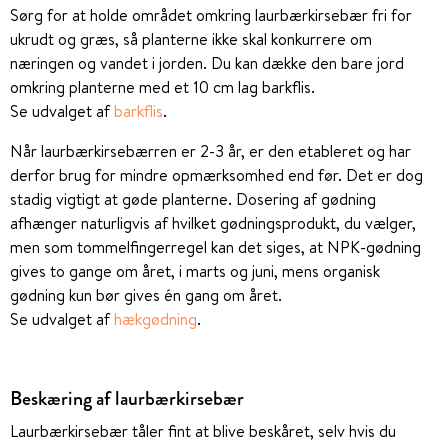
Sørg for at holde området omkring laurbærkirsebær fri for
ukrudt og græs, så planterne ikke skal konkurrere om
næringen og vandet i jorden. Du kan dække den bare jord
omkring planterne med et 10 cm lag barkflis.
Se udvalget af
barkflis
.
Når laurbærkirsebærren er 2-3 år, er den etableret og har
derfor brug for mindre opmærksomhed end før. Det er dog
stadig vigtigt at gøde planterne. Dosering af gødning
afhænger naturligvis af hvilket gødningsprodukt, du vælger,
men som tommelfingerregel kan det siges, at NPK-gødning
gives to gange om året, i marts og juni, mens organisk
gødning kun bør gives én gang om året.
Se udvalget af
hækgødning
.
Beskæring af laurbærkirsebær
Laurbærkirsebær tåler fint at blive beskåret, selv hvis du