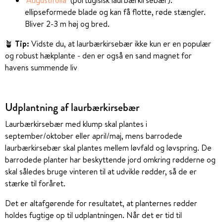
’Augustifolia’
(portugisisk laurbærkirsebær):
ellipseformede blade og kan få flotte, røde stængler.
Bliver 2-3 m høj og bred.
🪴
Tip:
Vidste du, at laurbærkirsebær ikke kun er en populær
og robust hækplante - den er også en sand magnet for
havens summende liv
Udplantning af laurbærkirsebær
Laurbærkirsebær med klump skal plantes i
september/oktober eller april/maj, mens barrodede
laurbærkirsebær skal plantes mellem løvfald og løvspring. De
barrodede planter har beskyttende jord omkring rødderne og
skal således bruge vinteren til at udvikle rødder, så de er
stærke til foråret.
Det er altafgørende for resultatet, at planternes rødder
holdes fugtige op til udplantningen. Når det er tid til