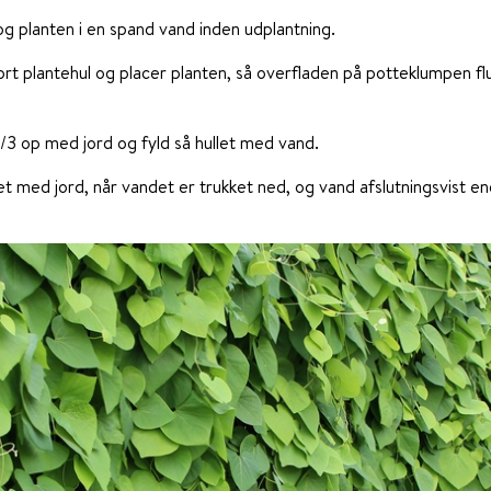
 planten i en spand vand inden udplantning.
tort plantehul og placer planten, så overfladen på potteklumpen f
2/3 op med jord og fyld så hullet med vand.
let med jord, når vandet er trukket ned, og vand afslutningsvist e