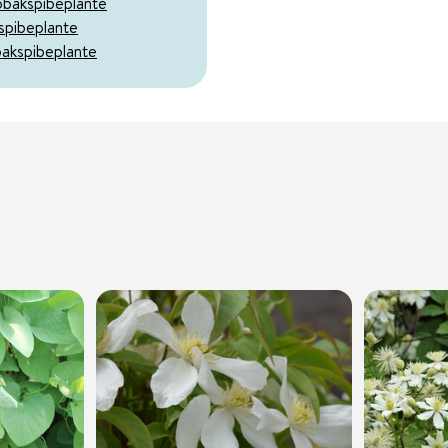
obakspibeplante
spibeplante
bakspibeplante