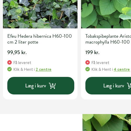
Efeu Hedera hibernica H60-100
Tobakspibeplante Arist
cm 2 liter potte
macrophylla H60-100 
potte
99,95 kr.
199 kr.
Få leveret
Få leveret
Klik & Hent
i
2 centre
Klik & Hent
i
4 centre
Læg i kurv
Læg i kurv