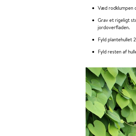
Væd rodklumpen og
Grav et rigeligt s
jordoverfladen.
Fyld plantehullet 
Fyld resten af hul