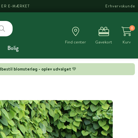
I ER E-MÆRKET
Erhvervskunde
0
Find center
Gavekort
Kurv
Bolig
bestil blomsterløg - oplev udvalget 💚