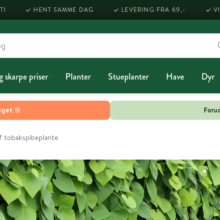
TI
HENT SAMME DAG
LEVERING FRA 69,-
V
g skarpe priser
Planter
Stueplanter
Have
Dyr
lget 🌸
Forud
f tobakspibeplante