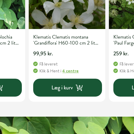
olochia
Klematis Clematis montana
Klematis C
cm 2 liter
'Grandiflora' H60-100 cm 2 liter
'Paul Far
potte
liter potte
99,95 kr.
259 kr.
Få leveret
Få leve
Klik & Hent
i
4 centre
Klik & 
Læg i kurv
L