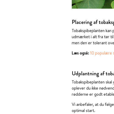
Placering af tobaks
Tobakspibeplanten kan pl
udmærket i alt fra tør t
men den er tolerant ove
Læs også:
10 populære s
Udplantning af tob
Tobakspibeplanten skal g
oplever du ikke nødvend
rødderne er godt etable
Vi anbefaler, at du følg
optimal start.