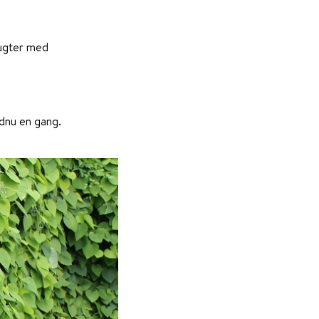
lugter med
ndnu en gang.