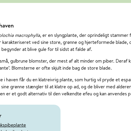
 haven
olochia macrophylla
, er en slyngplante, der oprindeligt stammer 
 karakteriseret ved sine store, grønne og hjerteformede blade, de
egynder at blive gule for til sidst at falde af.
ten små, gulbrune blomster, der mest af alt minder om piber. Der
nte’. Blomsterne er ofte skjult inde bag de store blade.
i haven får du en klatreivrig plante, som hurtig vil pryde et espal
sine grønne stængler til at klatre op ad, og de bliver med alder
ten er et godt alternativ til den velkendte efeu og kan anvende
r
akspibeplante