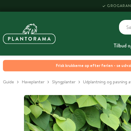
GROGARAN
Tilbud o
Frisk krukkerne op efter ferien - se udva
Guide
Haveplanter
Slyngplanter
Udplantning og pasning a