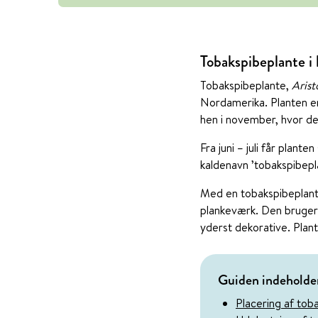
Tobakspibeplante i
Tobakspibeplante,
Arist
Nordamerika. Planten er
hen i november, hvor de b
Fra juni – juli får plan
kaldenavn ’tobakspibepla
Med en tobakspibeplante 
plankeværk. Den bruger 
yderst dekorative. Plan
Guiden indeholde
Placering af tob