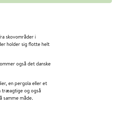
fra skovområder i
r holder sig flotte helt
af kommer også det danske
ier, en pergola eller et
en træagtige og også
s på samme måde.