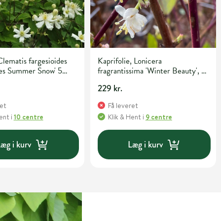
lematis fargesioides
Kaprifolie, Lonicera
ges Summer Snow' 5
fragrantissima 'Winter Beauty', 5
liter potte
229 kr.
ret
Få leveret
Hent
i
10 centre
Klik & Hent
i
9 centre
æg i kurv
Læg i kurv