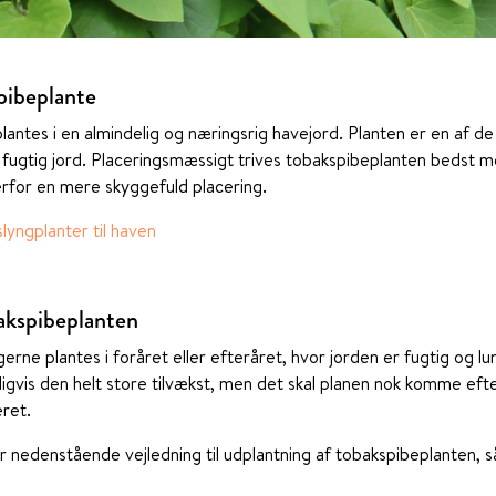
pibeplante
antes i en almindelig og næringsrig havejord. Planten er en af d
il fugtig jord. Placeringsmæssigt trives tobakspibeplanten bedst 
rfor en mere skyggefuld placering.
lyngplanter til haven
akspibeplanten
erne plantes i foråret eller efteråret, hvor jorden er fugtig og l
igvis den helt store tilvækst, men det skal planen nok komme eft
ret.
er nedenstående vejledning til udplantning af tobakspibeplanten, s