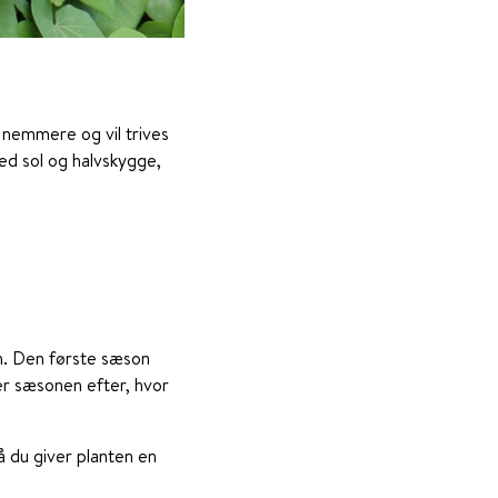
e nemmere og vil trives
med sol og halvskygge,
un. Den første sæson
er sæsonen efter, hvor
å du giver planten en