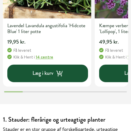
Lavendel Lavandula angustifolia 'Hidcote
Kæmpe verbena,
Blue' 1 liter potte
'Lollipop', 1 liter
19,95 kr.
49,95 kr.
Få leveret
Få leveret
Klik & Hent
i
14 centre
Klik & Hent
i
1
Læg i kurv
Læg
1. Stauder: flerårige og urteagtige planter
Stauder er en stor gruppe af forskelligartede, urteagtige