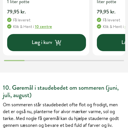
1 liter potte
liter potte
79,95 kr.
79,95 kr.
Få leveret
Få leveret
Klik & Hent
i
10 centre
Klik & Hent
i
4
Læg i kurv
Læg
10. Gøremål i staudebedet om sommeren (juni,
juli, august)
Om sommeren står staudebedet ofte flot og frodigt, men
det er også nu, planterne for alvor mærker varme, sol og
tørke. Med nogle få gøremål kan du hjælpe stauderne godt
gennem sæsonen og bevare et bed fuld af farver og liv.