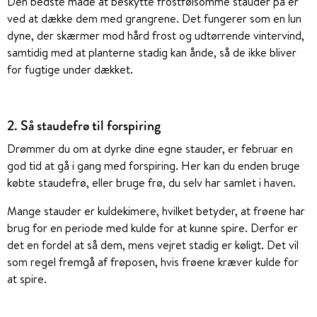
Den bedste måde at beskytte frostfølsomme stauder på er
ved at dække dem med grangrene. Det fungerer som en lun
dyne, der skærmer mod hård frost og udtørrende vintervind,
samtidig med at planterne stadig kan ånde, så de ikke bliver
for fugtige under dækket.
2. Så staudefrø til forspiring
Drømmer du om at dyrke dine egne stauder, er februar en
god tid at gå i gang med forspiring. Her kan du enden bruge
købte staudefrø, eller bruge frø, du selv har samlet i haven.
Mange stauder er kuldekimere, hvilket betyder, at frøene har
brug for en periode med kulde for at kunne spire. Derfor er
det en fordel at så dem, mens vejret stadig er køligt. Det vil
som regel fremgå af frøposen, hvis frøene kræver kulde for
at spire.