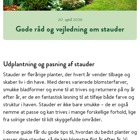
20. april 2026
Gode råd og vejledning om stauder
Udplantning og pasning af stauder
Stauder er flerårige planter, der hvert år vender tilbage og
skaber liv i din have. Med deres varierede blomsterfarver,
smukke bladformer og evne til at trives og returnere på ny år
efter år, er de en fantastisk løsning til at tilføje både farve og
struktur i haven. Stauder er ikke bare smukke – de er også
nemme at passe og kan trives i mange forskellige forhold, lige
fra solrige steder til lidt skyggefulde områder.
I denne guide får du gode tips til, hvordan du bedst planter og
passer dine stauder, så de kan blomstre flot år efter år. Vi