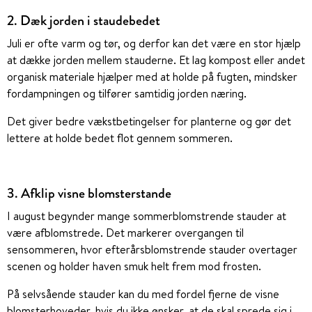
2. Dæk jorden i staudebedet
Juli er ofte varm og tør, og derfor kan det være en stor hjælp
at dække jorden mellem stauderne. Et lag kompost eller andet
organisk materiale hjælper med at holde på fugten, mindsker
fordampningen og tilfører samtidig jorden næring.
Det giver bedre vækstbetingelser for planterne og gør det
lettere at holde bedet flot gennem sommeren.
3. Afklip visne blomsterstande
I august begynder mange sommerblomstrende stauder at
være afblomstrede. Det markerer overgangen til
sensommeren, hvor efterårsblomstrende stauder overtager
scenen og holder haven smuk helt frem mod frosten.
På selvsående stauder kan du med fordel fjerne de visne
blomsterhoveder, hvis du ikke ønsker, at de skal sprede sig i