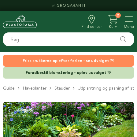
HENT SAMME DAG
GROGARANTI
0
Find center
Kurv
Menu
Frisk krukkerne op efter ferien - se udvalget 🌸
Forudbestil blomsterløg - oplev udvalget 💚
Guide
Haveplanter
Stauder
Udplantning og pasning af st