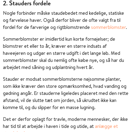
2. Stauders fordele
Nogle forbinder måske staudebedet med kedelige, statiske
og farveløse haver. Også derfor bliver de ofte valgt fra til
fordel for de farverige og rigtblomstrende
sommerblomster
.
Sommerblomster er imidlertid kun korte fornøjelser; de
blomstrer et eller to år, kræver en større indsats af
haveejeren og udgør en større udgift i det lange løb. Med
sommerblomster skal du nemlig ofte købe nye, og så har du
arbejdet med såning og udplantning hvert år.
Stauder er modsat sommerblomsterne nøjsomme planter,
som ikke kræver den store opmærksomhed, hvad vanding og
gødning angår. Er stauderne ligeledes placeret med den rette
afstand, vil de slutte tæt om jorden, så ukrudtet ikke kan
komme til, og du slipper for en masse lugning.
Det er derfor oplagt for travle, moderne mennesker, der ikke
har tid til at arbejde i haven i tide og utide, at
anlægge et