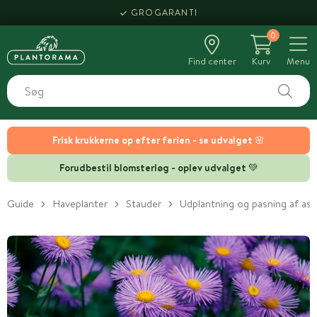
GROGARANTI
0
Find center
Kurv
Menu
Frisk krukkerne op efter ferien - se udvalget 🌸
Forudbestil blomsterløg - oplev udvalget 💚
Guide
Haveplanter
Stauder
Udplantning og pasning af ast