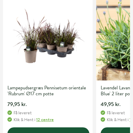
Lampepudsergræs Pennisetum orientale
Lavendel Lavandu
'Rubrum' Ø17 cm potte
Blue' 2 liter pot
79,95 kr.
49,95 kr.
Få leveret
Få leveret
Klik & Hent
i
12 centre
Klik & Hent
i
1