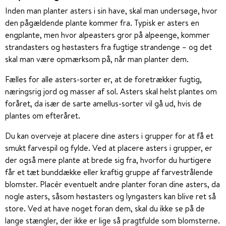
Inden man planter asters i sin have, skal man undersøge, hvor
den pågældende plante kommer fra. Typisk er asters en
engplante, men hvor alpeasters gror på alpeenge, kommer
strandasters og høstasters fra fugtige strandenge – og det
skal man være opmærksom på, når man planter dem.
Fælles for alle asters-sorter er, at de foretrækker fugtig,
næringsrig jord og masser af sol. Asters skal helst plantes om
foråret, da især de sarte amellus-sorter vil gå ud, hvis de
plantes om efteråret.
Du kan overveje at placere dine asters i grupper for at få et
smukt farvespil og fylde. Ved at placere asters i grupper, er
der også mere plante at brede sig fra, hvorfor du hurtigere
får et tæt bunddække eller kraftig gruppe af farvestrålende
blomster. Placér eventuelt andre planter foran dine asters, da
nogle asters, såsom høstasters og lyngasters kan blive ret så
store. Ved at have noget foran dem, skal du ikke se på de
lange stængler, der ikke er lige så pragtfulde som blomsterne.