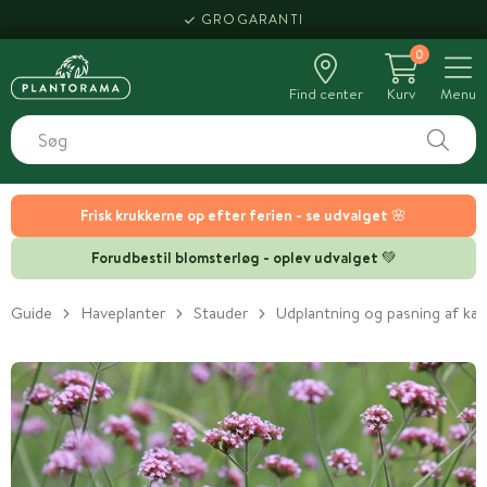
GROGARANTI
0
Find center
Kurv
Menu
Frisk krukkerne op efter ferien - se udvalget 🌸
Forudbestil blomsterløg - oplev udvalget 💚
Guide
Haveplanter
Stauder
Udplantning og pasning af kæ