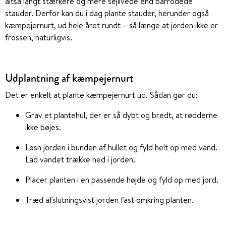
altså langt stærkere og mere sejlivede end barrodede
stauder. Derfor kan du i dag plante stauder, herunder også
kæmpejernurt, ud hele året rundt – så længe at jorden ikke er
frossen, naturligvis.
Udplantning af kæmpejernurt
Det er enkelt at plante kæmpejernurt ud. Sådan gør du:
Grav et plantehul, der er så dybt og bredt, at rødderne
ikke bøjes.
Løsn jorden i bunden af hullet og fyld helt op med vand.
Lad vandet trække ned i jorden.
Placer planten i en passende højde og fyld op med jord.
Træd afslutningsvist jorden fast omkring planten.