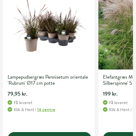
Lampepudsergræs Pennisetum orientale
Elefantgræs Misc
'Rubrum' Ø17 cm potte
Silberspinne' 5 l
79,95 kr.
199 kr.
Få leveret
Få leveret
Klik & Hent
i
14 centre
Klik & Hent
i
1