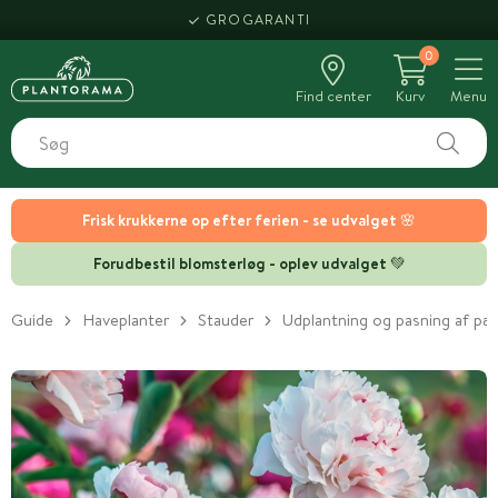
HENT SAMME DAG
0
Find center
Kurv
Menu
Frisk krukkerne op efter ferien - se udvalget 🌸
Forudbestil blomsterløg - oplev udvalget 💚
Guide
Haveplanter
Stauder
Udplantning og pasning af p