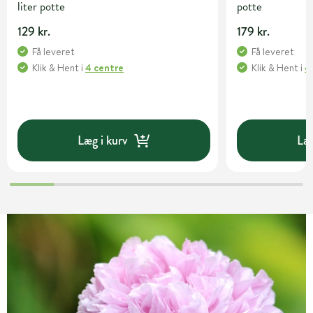
liter potte
potte
129 kr.
179 kr.
Få leveret
Få leveret
Klik & Hent
i
4 centre
Klik & Hent
i
4
Læg i kurv
Læg