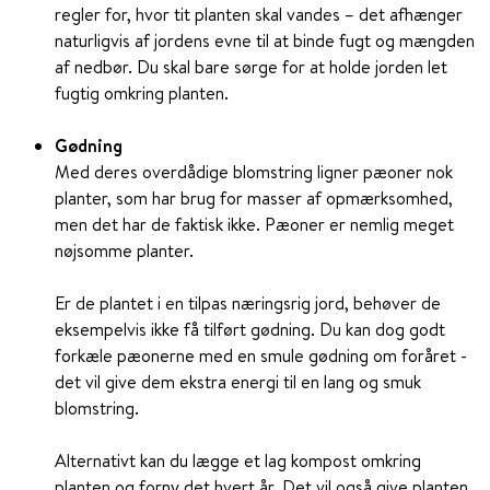
regler for, hvor tit planten skal vandes – det afhænger
naturligvis af jordens evne til at binde fugt og mængden
af nedbør. Du skal bare sørge for at holde jorden let
fugtig omkring planten.
Gødning
Med deres overdådige blomstring ligner pæoner nok
planter, som har brug for masser af opmærksomhed,
men det har de faktisk ikke. Pæoner er nemlig meget
nøjsomme planter.
Er de plantet i en tilpas næringsrig jord, behøver de
eksempelvis ikke få tilført gødning. Du kan dog godt
forkæle pæonerne med en smule gødning om foråret -
det vil give dem ekstra energi til en lang og smuk
blomstring.
Alternativt kan du lægge et lag kompost omkring
planten og forny det hvert år. Det vil også give planten