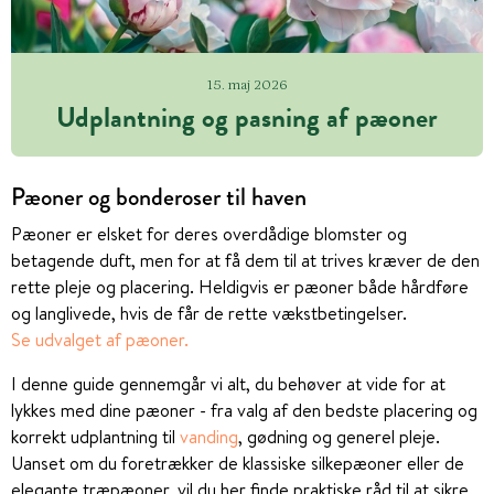
15. maj 2026
Udplantning og pasning af pæoner
Pæoner og bonderoser til haven
Pæoner er elsket for deres overdådige blomster og
betagende duft, men for at få dem til at trives kræver de den
rette pleje og placering. Heldigvis er pæoner både hårdføre
og langlivede, hvis de får de rette vækstbetingelser.
Se udvalget af pæoner.
I denne guide gennemgår vi alt, du behøver at vide for at
lykkes med dine pæoner - fra valg af den bedste placering og
korrekt udplantning til
vanding
, gødning og generel pleje.
Uanset om du foretrækker de klassiske silkepæoner eller de
elegante træpæoner, vil du her finde praktiske råd til at sikre