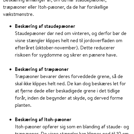
træpæoner eller Itoh-pæoner, da de har forskellige
vækstmønstre.
Beskæring af staudepæoner
Staudepæoner dør ned om vinteren, og derfor bør de
visne stængler klippes helt ned til jordoverfladen om
efteråret (oktober-november). Dette reducerer
risikoen for sygdomme og sikrer en pænere have.
Beskæring af træpæoner
Træpæoner bevarer deres forveddede grene, så de
skal
ikke
klippes helt ned. De kan dog beskæres let for
at fjerne døde eller beskadigede grene i det tidlige
forår, inden de begynder at skyde, og derved forme
planten.
Beskæring af Itoh-pæoner
Itoh-pæoner opfører sig som en blanding af staude- og
træpæoner. De visne stængler kan klippes ned til 10 cm