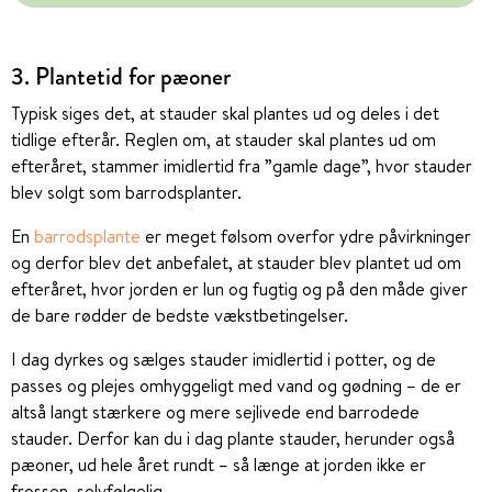
3. Plantetid for pæoner
Typisk siges det, at stauder skal plantes ud og deles i det
tidlige efterår. Reglen om, at stauder skal plantes ud om
efteråret, stammer imidlertid fra ”gamle dage”, hvor stauder
blev solgt som barrodsplanter.
En
barrodsplante
er meget følsom overfor ydre påvirkninger
og derfor blev det anbefalet, at stauder blev plantet ud om
efteråret, hvor jorden er lun og fugtig og på den måde giver
de bare rødder de bedste vækstbetingelser.
I dag dyrkes og sælges stauder imidlertid i potter, og de
passes og plejes omhyggeligt med vand og gødning – de er
altså langt stærkere og mere sejlivede end barrodede
stauder. Derfor kan du i dag plante stauder, herunder også
pæoner, ud hele året rundt – så længe at jorden ikke er
frossen, selvfølgelig.