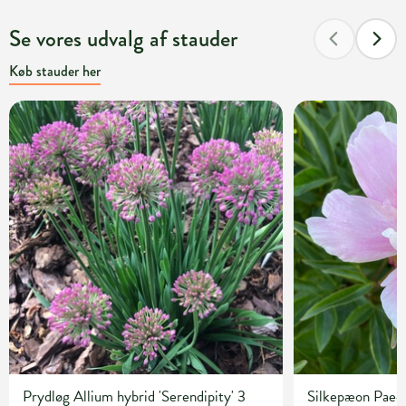
Se vores udvalg af stauder
Køb stauder her
Prydløg Allium hybrid 'Serendipity' 3
Silkepæon Paeoni