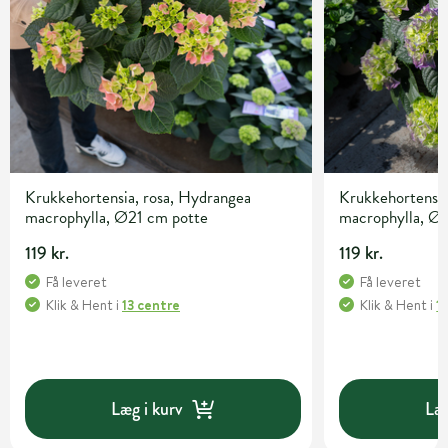
Krukkehortensia, rosa, Hydrangea
Krukkehortensia
macrophylla, Ø21 cm potte
macrophylla, Ø
119 kr.
119 kr.
Få leveret
Få leveret
Klik & Hent
i
13 centre
Klik & Hent
i
1
Læg i kurv
Læg