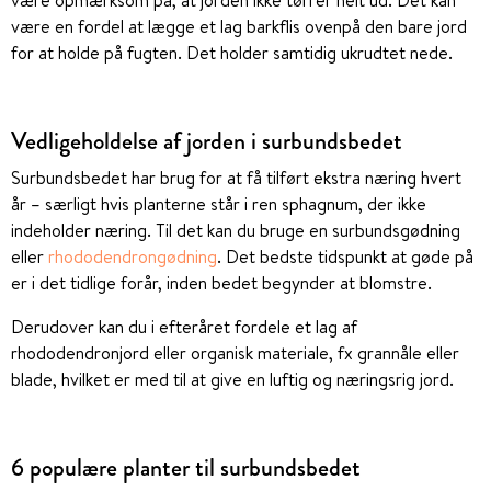
være opmærksom på, at jorden ikke tørrer helt ud. Det kan
være en fordel at lægge et lag barkflis ovenpå den bare jord
for at holde på fugten. Det holder samtidig ukrudtet nede.
Vedligeholdelse af jorden i surbundsbedet
Surbundsbedet har brug for at få tilført ekstra næring hvert
år – særligt hvis planterne står i ren sphagnum, der ikke
indeholder næring. Til det kan du bruge en surbundsgødning
eller
rhododendrongødning
. Det bedste tidspunkt at gøde på
er i det tidlige forår, inden bedet begynder at blomstre.
Derudover kan du i efteråret fordele et lag af
rhododendronjord eller organisk materiale, fx grannåle eller
blade, hvilket er med til at give en luftig og næringsrig jord.
6 populære planter til surbundsbedet