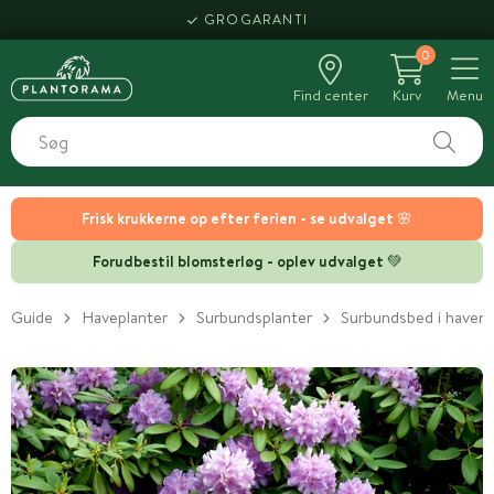
HENT SAMME DAG
0
Find center
Kurv
Menu
Frisk krukkerne op efter ferien - se udvalget 🌸
Forudbestil blomsterløg - oplev udvalget 💚
Guide
Haveplanter
Surbundsplanter
Surbundsbed i haven