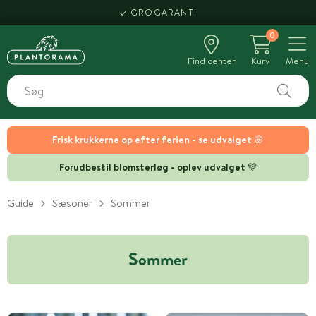
GROGARANTI
0
Find center
Kurv
Menu
Frisk krukkerne op efter ferien - se udvalget 🌸
Forudbestil blomsterløg - oplev udvalget 💚
Guide
Sæsoner
Sommer
Sommer